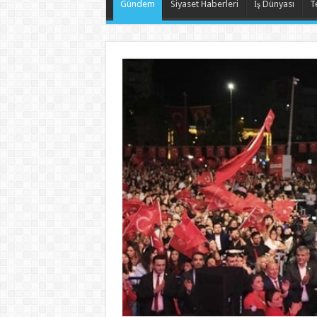
Gündem
Siyaset Haberleri
İş Dünyası
T