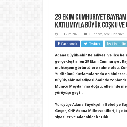
29 Ekim Cumhuriyet Bayramı
katılımıyla büyük coşku ve
30 Ekim 2025
Gündem
,
Yerel Haberler
Facebook
Twitter
LinkedIn
Adana Büyükşehir Belediyesi ve ilçe bel
gerçekleştirilen 29 Ekim Cumhuriyet B
muhteşem görüntülere sahne oldu. Cumh
Yıldönümü Kutlamalarında on binlerce 
Büyükşehir Belediyesi önünde toplandı 
Mumcu Meydanı’na doğru, ellerinde meş
yürüyüşe geçti.
Yürüyüşe Adana Büyükşehir Belediye Ba
Geçer, CHP Adana Milletvekilleri, ilçe b
siyasiler ve Adanalılar katıldı.