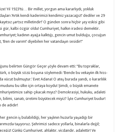
ze! Yıl 1923’tü… Bir millet, yorgun ama kararlıydı, yokluk
şları ‘Artık kendi kaderimizi kendimiz yazacağız!’ dediler ve 29
yıtsız şartsız milletindir!’ O günden sonra hiçbir şey eskisi gibi
si gür, kalbi özgür oldu! Cumhuriyet, halkın iradesi demektir.
r! Cumhuriyet; kadının ayağa kalktığı, gencin umut bulduğu, çocuğun
 ‘Ben de varım!’ diyebilen her vatandaşın sesidir!”
ğunu belirten Güngör Geçer şöyle devam etti: “Bu topraklar,
Atatürk, o büyük sözü boşuna söylemedi: ‘Bende bu vekayiin ilk hiss-
 vücut bulmuştur.’ Evet Adana! O ateş burada yandı, o kararlılık
 umudunu bu ülke için ortaya koydu! Şimdi, o büyük emanete
huriyetimize sahip çıkacak mıyız? Demokrasiyi, hukuku, adaleti
, bilimi, sanatı, üretimi büyütecek miyiz? İşte Cumhuriyet budur!
 de adıdır!
her gencin iş bulabildiği, her yaşlının huzurla yaşadığı bir
rımızda taşıyoruz. Şehrimizi sadece yollarla, binalarla değil;
edeceğiz! Çünkü Cumhuriyet, ahlaktır, vicdandır, adalettir! Ve