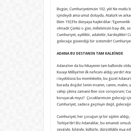
Bugün, Cumhuriyetimizin 102. yılı! Ne mutlu bi
içindeydi ama umut doluydu. Atatürk ve arkada
Ekim 1923’te dünyaya haykırdılar: ‘Egemenlik ka
olmadı! Çünkü o gün, milletimizin başı dik, se
Cumhuriyet, eşitliktir, adalettir, kardeşlikti
geleceğe güvendiği bir sistemdir! Cumhuriyet,
ADANA BU DESTANIN TAM KALBİNDE
Adana’nın da bu hikayenin tam kalbinde oldu
Kuvayı Milliye’nin ilk nefesini aldığı yerdir! 
i teşebbüsü bu memlekette, bu güzel Adana’da
burada doğdu! Senin insanın, canını, malını,
sahip çıkma zamanı! Ben size soruyorum; Cum
koruyacak mıyız? Çocuklarımızın geleceği için
Cumhuriyet, sadece geçmişin değil, geleceğin
Cumhuriyet; her çocuğun iyi bir eğitim aldığı, 
Türkiye’dir! Biz Adanalılar, bu emaneti omuzla
sevgiyle, bilgiyle, kültürle, dürüstlükle inşa 