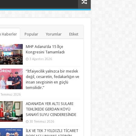
 Haberler
Popular
Yorumlar
Etiket
MHP Adana’da 15 İlçe
Kongresini Tamamladı
3 Ağustos 2026
“İtfaiyecilik yalnızca bir meslek
değil, cesaretin, fedakarlığın ve
insan sevgisinin en güçlü
temsilidir.”
 Temmuz 2026
ADANA’DA YER ALTI SULARI
TEHLİKEDE GERDAN KÖYÜ
SANAYİ SUYU CENDERESİNDE
30 Temmuz 2026
İLK VE TEK 7 YILDIZLI TİCARET