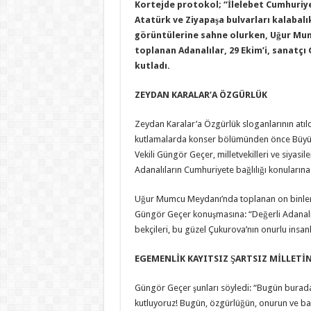
Kortejde protokol; “İlelebet Cumhuriyet
Atatürk ve Ziyapaşa bulvarları kalabal
görüntülerine sahne olurken, Uğur Mu
toplanan Adanalılar, 29 Ekim’i, sanatçı 
kutladı.
ZEYDAN KARALAR’A ÖZGÜRLÜK
Zeydan Karalar’a Özgürlük sloganlarının atıldı
kutlamalarda konser bölümünden önce Büyük
Vekili Güngör Geçer, milletvekilleri ve siyasi
Adanalıların Cumhuriyete bağlılığı konularına
Uğur Mumcu Meydanı’nda toplanan on binler
Güngör Geçer konuşmasına: “Değerli Adanalıla
bekçileri, bu güzel Çukurova’nın onurlu insanla
EGEMENLİK KAYITSIZ ŞARTSIZ MİLLETİ
Güngör Geçer şunları söyledi: “Bugün burada
kutluyoruz! Bugün, özgürlüğün, onurun ve ba