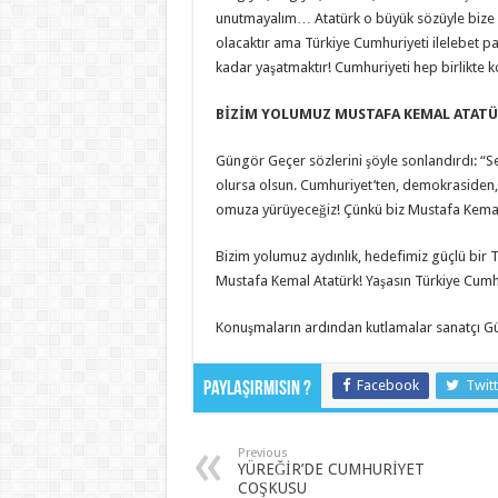
unutmayalım… Atatürk o büyük sözüyle bize 
olacaktır ama Türkiye Cumhuriyeti ilelebet p
kadar yaşatmaktır! Cumhuriyeti hep birlikte k
BİZİM YOLUMUZ MUSTAFA KEMAL ATAT
Güngör Geçer sözlerini şöyle sonlandırdı: “Se
olursa olsun. Cumhuriyet’ten, demokrasiden, 
omuza yürüyeceğiz! Çünkü biz Mustafa Kemal’i
Bizim yolumuz aydınlık, hedefimiz güçlü bir Tür
Mustafa Kemal Atatürk! Yaşasın Türkiye Cumh
Konuşmaların ardından kutlamalar sanatçı Gün
Facebook
Twitt
Paylaşırmısın ?
Previous
YÜREĞİR’DE CUMHURİYET
COŞKUSU