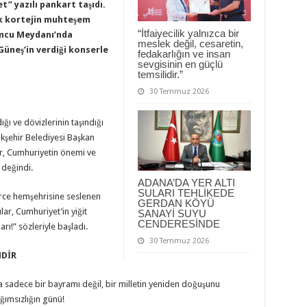
” yazılı pankart taşıdı.
ık kortejin muhteşem
“İtfaiyecilik yalnızca bir
mcu Meydanı’nda
meslek değil, cesaretin,
Güneş’in verdiği konserle
fedakarlığın ve insan
sevgisinin en güçlü
temsilidir.”
30 Temmuz 2026
ğı ve dövizlerinin taşındığı
şehir Belediyesi Başkan
ler, Cumhuriyetin önemi ve
 değindi.
ADANA’DA YER ALTI
SULARI TEHLİKEDE
ce hemşehrisine seslenen
GERDAN KÖYÜ
r, Cumhuriyet’in yiğit
SANAYİ SUYU
CENDERESİNDE
rı!” sözleriyle başladı.
30 Temmuz 2026
NDİR
 sadece bir bayramı değil, bir milletin yeniden doğuşunu
ğımsızlığın günü!