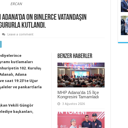
ERCAN
 Adana’da on binlerce vatandaşın
 gururla kutlandı.
Leave a comment
Benzer Haberler
ediyelerince
ayramı kutlamaları
uriyetin 102. Kuruluş
Adanalı, Adana
ve saat 19:23’te Uğur
aleler ve pankartlarla
MHP Adana’da 15 İlçe
Kongresini Tamamladı
3 Ağustos 2026
şkan Vekili Güngör
elediye başkanları,