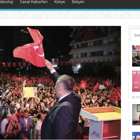
eknoloji
Sanat Haberleri
Künye
İletişim
Son
30