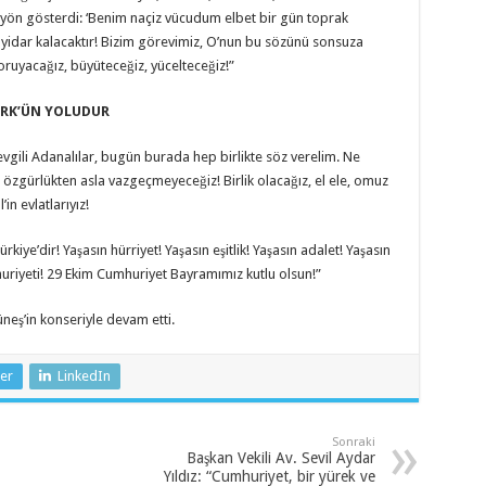
yön gösterdi: ‘Benim naçiz vücudum elbet bir gün toprak
ayidar kalacaktır! Bizim görevimiz, O’nun bu sözünü sonsuza
oruyacağız, büyüteceğiz, yücelteceğiz!”
ÜRK’ÜN YOLUDUR
vgili Adanalılar, bugün burada hep birlikte söz verelim. Ne
özgürlükten asla vazgeçmeyeceğiz! Birlik olacağız, el ele, omuz
n evlatlarıyız!
kiye’dir! Yaşasın hürriyet! Yaşasın eşitlik! Yaşasın adalet! Yaşasın
uriyeti! 29 Ekim Cumhuriyet Bayramımız kutlu olsun!”
eş’in konseriyle devam etti.
er
LinkedIn
Sonraki
Başkan Vekili Av. Sevil Aydar
Yıldız: “Cumhuriyet, bir yürek ve