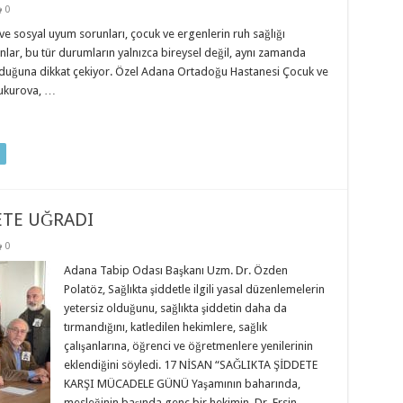
0
e sosyal uyum sorunları, çocuk ve ergenlerin ruh sağlığı
nlar, bu tür durumların yalnızca bireysel değil, aynı zamanda
olduğuna dikkat çekiyor. Özel Adana Ortadoğu Hastanesi Çocuk ve
hukurova, …
ETE UĞRADI
0
Adana Tabip Odası Başkanı Uzm. Dr. Özden
Polatöz, Sağlıkta şiddetle ilgili yasal düzenlemelerin
yetersiz olduğunu, sağlıkta şiddetin daha da
tırmandığını, katledilen hekimlere, sağlık
çalışanlarına, öğrenci ve öğretmenlere yenilerinin
eklendiğini söyledi. 17 NİSAN “SAĞLIKTA ŞİDDETE
KARŞI MÜCADELE GÜNÜ Yaşamının baharında,
mesleğinin başında genç bir hekimin, Dr. Ersin