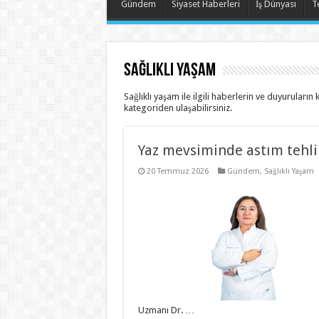
Gündem
Siyaset Haberleri
İş Dünyası
T
Sağlıklı Yaşam
Sağlıklı yaşam ile ilgili haberlerin ve duyuruları
kategoriden ulaşabilirsiniz.
Yaz mevsiminde astım tehli
20 Temmuz 2026
Gündem
,
Sağlıklı Yaşam
Uzmanı Dr. …