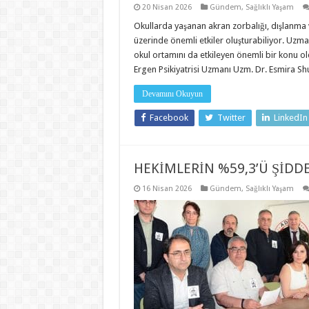
20 Nisan 2026
Gündem
,
Sağlıklı Yaşam
Okullarda yaşanan akran zorbalığı, dışlanma v
üzerinde önemli etkiler oluşturabiliyor. Uzma
okul ortamını da etkileyen önemli bir konu 
Ergen Psikiyatrisi Uzmanı Uzm. Dr. Esmira S
Devamını Okuyun
Facebook
Twitter
LinkedIn
HEKİMLERİN %59,3’Ü ŞİDD
16 Nisan 2026
Gündem
,
Sağlıklı Yaşam