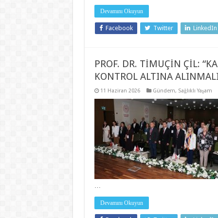
Devamını Okuyun
Facebook
Twitter
LinkedIn
PROF. DR. TİMUÇİN ÇİL: “
KONTROL ALTINA ALINMALI
11 Haziran 2026
Gündem
,
Sağlıklı Yaşam
…
Devamını Okuyun