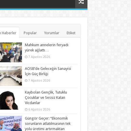
 Haberler
Popular
Yorumlar
Etiket
Mahkum annelerin feryadı
yürek ağlattı…
7 Ağustos 2026
AOSB’de Geleceğin Sanayisi
İçin Güç Birliği
7 Ağustos 2026
Kaybolan Gençlik, Tutuklu
Çocuklar ve Sessiz Kalan
Vicdanlar
6 Ağustos 2026
Güngör Geçer: “Ekonomik
sorunların atlatılmasının tek
yolu üretimi artırmaktan