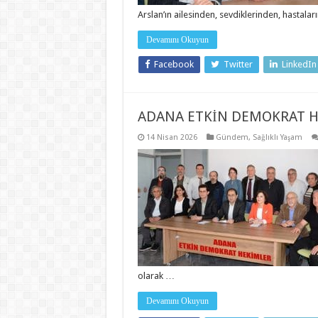
Arslan’ın ailesinden, sevdiklerinden, hastala
Devamını Okuyun
Facebook
Twitter
LinkedIn
ADANA ETKİN DEMOKRAT H
14 Nisan 2026
Gündem
,
Sağlıklı Yaşam
olarak …
Devamını Okuyun