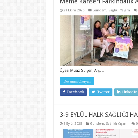
Meme Kanseri Farkındalık Ay
21 Ekim 2025
Gündem
,
Sağlıklı Yaşam
Üyesi Muaz Gülşen, Arş. …
Devamını Okuyun
Facebook
Twitter
LinkedIn
3-9 EYLÜL HALK SAĞLIĞI HA
8 Eylül 2025
Gündem
,
Sağlıklı Yaşam
0