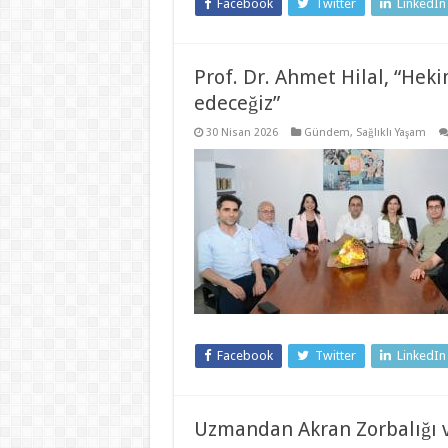
Facebook
Twitter
LinkedIn
Prof. Dr. Ahmet Hilal, “Hek
edeceğiz”
30 Nisan 2026
Gündem
,
Sağlıklı Yaşam
Facebook
Twitter
LinkedIn
Uzmandan Akran Zorbalığı 