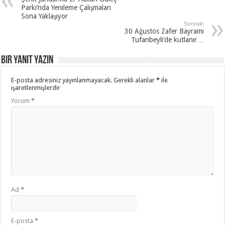
Parkı’nda Yenileme Çalışmaları
Sona Yaklaşıyor
Sonraki
30 Ağustos Zafer Bayramı
Tufanbeyli’de kutlanır…
Bir yanıt yazın
E-posta adresiniz yayınlanmayacak.
Gerekli alanlar
*
ile
işaretlenmişlerdir
Yorum
*
Ad
*
E-posta
*