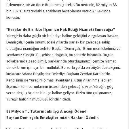
ödenemez, bir an önce ödenmesi gerekir. Bu nedenle, 82 milyon 88
bin 307 TL tutarındaki alacaklarını hesaplarına yatırdık.” şeklinde
konuştu.
“Karalar ile Birlikte İlçemize Hak Ettiği Hizmeti Sunacağız”
Yüreğir’in daha güçlü bir belediye haline geldiğini vurgulayan Başkan
Demirçalı, ilçenin önümüzdeki yıllarda parlak bir geleceğe sahip
olacağına inandığını belirtti. Başkan Demirçalı, “Bizim memleketimiz ve
sevdamız Yüreğir. Bu şehirde doğduk, bu şehirde büyüdük. Bugün
sokaklarında gezdiğimiz, parklarında oturduğumuz ilçemize hizmet
etmek bizim için ayrı bir mutluluk. Bu zorlu yolda en büyük destekçimiz
kuşkusuz Adana Büyükşehir Belediye Başkanı Zeydan Karalar’dır.
Kendisinin de Yüreğirli olması avantajıyla, uzun yıllar ihmal edilen
ilçemizin tüm sorunlarının üstesinden geleceğiz. Artık Yüreğir, göç
veren değil göç alan bir ilçe haline geliyor. Bizim tüm çalışmamız,
Yüreğir halkının mutluluğu içindir.” dedi.
82 Milyon TL Tutarındaki İşçi Alacağı Ödendi
Başkan Demirçalı: Emekçilerimizin Hakkını Ödedik