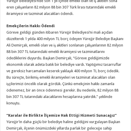
Yüreğir Belediyesi’nde son 1 yıl içinde emekli olan ve iş akitleri sona
eren çalışanların 82 milyon 88 bin 307 Türk lirası tutarındaki emekli
ikramiyesi ve tazminat alacakları ödendi.
Emekçilerin Hakkı Ödendi
Göreve geldiği günden itibaren Yüreğir Belediyesi’ni mali açıdan
düzelterek 1 yılda 400 milyon TL borç ödeyen Yüreğir Belediye Başkanı
Ali Demirçalı, emekli olan ve iş akitleri sonlanan çalışanlarının 82 milyon
88 bin 307 TL tutarındaki emekli ikramiyesi ve tazminatlarını
ödediklerini duyurdu. Başkan Demirçalı, “Göreve geldiğimizde
ekonomik olarak adeta batık bir belediye vardı. Yaptığımız tasarruflar
ve gereksiz harcamaları keserek yaklaşık 400 milyon TL borç ödedik.
Bu süreçte, birikmiş emekli ikramiyeleri ve tazminat alacakları olan
işçilerimizi öncelik olarak gördük. Çünkü emekçinin hakkı zamanla
ödenemez, bir an önce ödenmesi gerekir. Bu nedenle, 82 milyon 88
bin 307 TL tutarındaki alacaklarını hesaplarına yatırdık.” şeklinde
konuştu.
“Karalar ile Birlikte İlçemize Hak Ettiği Hizmeti Sunacağız”
Yüreğir’in daha güçlü bir belediye haline geldiğini vurgulayan Başkan
Demirçalı, ilçenin önümüzdeki yıllarda parlak bir geleceğe sahip