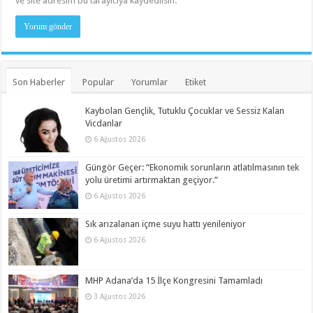
ve site adresim bu tarayıcıya kaydedilsin.
Son Haberler
Popular
Yorumlar
Etiket
Kaybolan Gençlik, Tutuklu Çocuklar ve Sessiz Kalan
Vicdanlar
6 Ağustos 2026
Güngör Geçer: “Ekonomik sorunların atlatılmasının tek
yolu üretimi artırmaktan geçiyor.”
6 Ağustos 2026
Sık arızalanan içme suyu hattı yenileniyor
6 Ağustos 2026
MHP Adana’da 15 İlçe Kongresini Tamamladı
3 Ağustos 2026