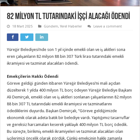
82 MİLYON TL TUTARINDAKİ İŞÇİ ALACAĞI ÖDENDİ
18 Mart 2025
Gündem
,
Yerel Haberler
Leave a comment
Yüreğir Belediyesi’nde son 1 yıl içinde emekli olan ve iş akitleri sona
eren çalışanların 82 milyon 88 bin 307 Türk lirası tutarındaki emekli
ikramiyesi ve tazminat alacakları ödendi.
Emekçilerin Hakkı Ödendi
Göreve geldiği günden itibaren Yüreğir Belediyesi’ni mali açıdan
düzelterek 1 yılda 400 milyon TL borç ödeyen Yüreğir Belediye Başkanı
Ali Demirçalı, emekli olan ve iş akitleri sonlanan çalışanlarının 82 milyon
88 bin 307 TL tutarındaki emekli ikramiyesi ve tazminatlarını
ödediklerini duyurdu. Başkan Demirçalı, “Göreve geldiğimizde
ekonomik olarak adeta batık bir belediye vardı. Yaptığımız tasarruflar
ve gereksiz harcamaları keserek yaklaşık 400 milyon TL borç ödedik.
Bu süreçte, birikmiş emekli ikramiyeleri ve tazminat alacakları olan
işçilerimizi öncelik olarak gördük. Çünkü emekçinin hakkı zamanla