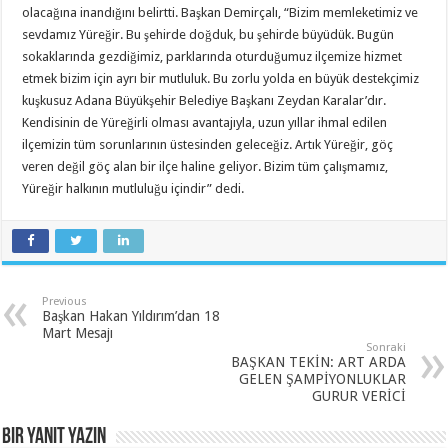
olacağına inandığını belirtti. Başkan Demirçalı, “Bizim memleketimiz ve
sevdamız Yüreğir. Bu şehirde doğduk, bu şehirde büyüdük. Bugün
sokaklarında gezdiğimiz, parklarında oturduğumuz ilçemize hizmet
etmek bizim için ayrı bir mutluluk. Bu zorlu yolda en büyük destekçimiz
kuşkusuz Adana Büyükşehir Belediye Başkanı Zeydan Karalar’dır.
Kendisinin de Yüreğirli olması avantajıyla, uzun yıllar ihmal edilen
ilçemizin tüm sorunlarının üstesinden geleceğiz. Artık Yüreğir, göç
veren değil göç alan bir ilçe haline geliyor. Bizim tüm çalışmamız,
Yüreğir halkının mutluluğu içindir” dedi.
Previous
Başkan Hakan Yıldırım’dan 18
Mart Mesajı
Sonraki
BAŞKAN TEKİN: ART ARDA
GELEN ŞAMPİYONLUKLAR
GURUR VERİCİ
Bir yanıt yazın