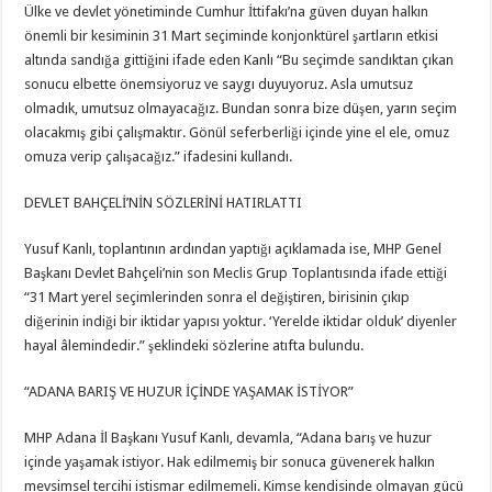
Ülke ve devlet yönetiminde Cumhur İttifakı’na güven duyan halkın
önemli bir kesiminin 31 Mart seçiminde konjonktürel şartların etkisi
altında sandığa gittiğini ifade eden Kanlı “Bu seçimde sandıktan çıkan
sonucu elbette önemsiyoruz ve saygı duyuyoruz. Asla umutsuz
olmadık, umutsuz olmayacağız. Bundan sonra bize düşen, yarın seçim
olacakmış gibi çalışmaktır. Gönül seferberliği içinde yine el ele, omuz
omuza verip çalışacağız.” ifadesini kullandı.
DEVLET BAHÇELİ’NİN SÖZLERİNİ HATIRLATTI
Yusuf Kanlı, toplantının ardından yaptığı açıklamada ise, MHP Genel
Başkanı Devlet Bahçeli’nin son Meclis Grup Toplantısında ifade ettiği
“31 Mart yerel seçimlerinden sonra el değiştiren, birisinin çıkıp
diğerinin indiği bir iktidar yapısı yoktur. ‘Yerelde iktidar olduk’ diyenler
hayal âlemindedir.” şeklindeki sözlerine atıfta bulundu.
“ADANA BARIŞ VE HUZUR İÇİNDE YAŞAMAK İSTİYOR”
MHP Adana İl Başkanı Yusuf Kanlı, devamla, “Adana barış ve huzur
içinde yaşamak istiyor. Hak edilmemiş bir sonuca güvenerek halkın
mevsimsel tercihi istismar edilmemeli. Kimse kendisinde olmayan gücü