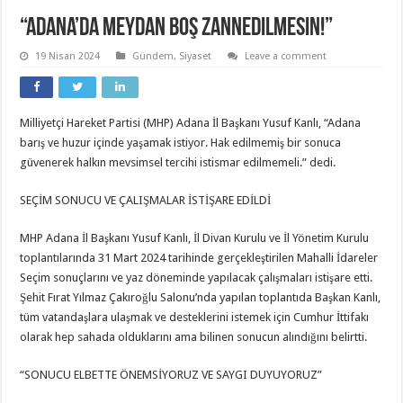
“Adana’da meydan boş zannedilmesin!”
19 Nisan 2024
Gündem
,
Siyaset
Leave a comment
Milliyetçi Hareket Partisi (MHP) Adana İl Başkanı Yusuf Kanlı, “Adana
barış ve huzur içinde yaşamak istiyor. Hak edilmemiş bir sonuca
güvenerek halkın mevsimsel tercihi istismar edilmemeli.” dedi.
SEÇİM SONUCU VE ÇALIŞMALAR İSTİŞARE EDİLDİ
MHP Adana İl Başkanı Yusuf Kanlı, İl Divan Kurulu ve İl Yönetim Kurulu
toplantılarında 31 Mart 2024 tarihinde gerçekleştirilen Mahalli İdareler
Seçim sonuçlarını ve yaz döneminde yapılacak çalışmaları istişare etti.
Şehit Fırat Yılmaz Çakıroğlu Salonu’nda yapılan toplantıda Başkan Kanlı,
tüm vatandaşlara ulaşmak ve desteklerini istemek için Cumhur İttifakı
olarak hep sahada olduklarını ama bilinen sonucun alındığını belirtti.
“SONUCU ELBETTE ÖNEMSİYORUZ VE SAYGI DUYUYORUZ”