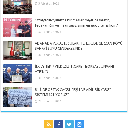
3 Ağustos 2026
“İtfaiyecilik yalnızca bir meslek değil, cesaretin,
fedakarlığın ve insan sevgisinin en güçlü temsilidir.”
30 Temmuz 2026
ADANA’DA YER ALTI SULARI TEHLİKEDE GERDAN KÖYÜ
SANAYİ SUYU CENDERESİNDE
30 Temmuz 2026
İLK VE TEK 7 YILDIZLI TİCARET BORSASI UNVANI
ATB’NİN
30 Temmuz 2026
81 İLDE ORTAK ÇAĞRI: “EŞİT VE ADİL BİR YARGI
SİSTEMİ İSTİYORUZ”
28 Temmuz 2026