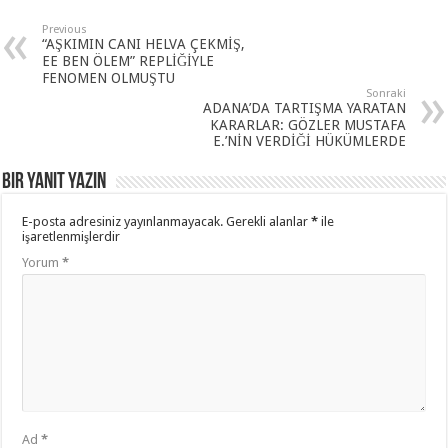
Previous
“AŞKIMIN CANI HELVA ÇEKMİŞ,
EE BEN ÖLEM” REPLİĞİYLE
FENOMEN OLMUŞTU
Sonraki
ADANA’DA TARTIŞMA YARATAN
KARARLAR: GÖZLER MUSTAFA
E.’NİN VERDİĞİ HÜKÜMLERDE
Bir yanıt yazın
E-posta adresiniz yayınlanmayacak.
Gerekli alanlar
*
ile
işaretlenmişlerdir
Yorum
*
Ad
*