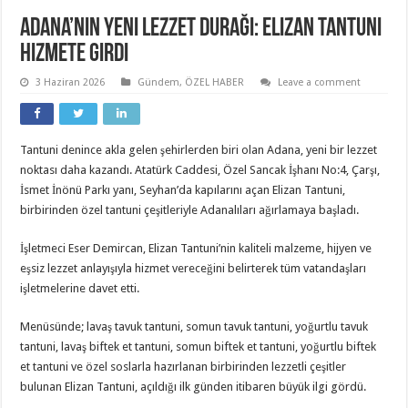
Adana’nın Yeni Lezzet Durağı: Elizan Tantuni
Hizmete Girdi
3 Haziran 2026
Gündem
,
ÖZEL HABER
Leave a comment
Tantuni denince akla gelen şehirlerden biri olan Adana, yeni bir lezzet
noktası daha kazandı. Atatürk Caddesi, Özel Sancak İşhanı No:4, Çarşı,
İsmet İnönü Parkı yanı, Seyhan’da kapılarını açan Elizan Tantuni,
birbirinden özel tantuni çeşitleriyle Adanalıları ağırlamaya başladı.
İşletmeci Eser Demircan, Elizan Tantuni’nin kaliteli malzeme, hijyen ve
eşsiz lezzet anlayışıyla hizmet vereceğini belirterek tüm vatandaşları
işletmelerine davet etti.
Menüsünde; lavaş tavuk tantuni, somun tavuk tantuni, yoğurtlu tavuk
tantuni, lavaş biftek et tantuni, somun biftek et tantuni, yoğurtlu biftek
et tantuni ve özel soslarla hazırlanan birbirinden lezzetli çeşitler
bulunan Elizan Tantuni, açıldığı ilk günden itibaren büyük ilgi gördü.