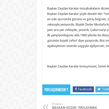
Başkan Zeydan Karalar müsabakaların düzenle
Başkan Zeydan Karalar şöyle devam etti: “İsme
en eski sporunda gücünü ve güreş bilgisini, ze
zekasıyla yeniyordu. Büyük Önder Mustafa Kemal
yanı sıra şair ruhluydu, yazardı, Çukurova’yı y
ilk şampiyonluğunu aldı.1960 yılında da dünya
gücünün büyük zaferi’ diye yazıyordu. Bizi onu
ağabeyimizin önünde saygıyla eğiliyorum, on
Başkan Zeydan Karalar konuşmasını, İsmet Atlı’
Facebook
Twitt
Paylaşırmısın ?
Previous
BAŞKAN KOZAY: PAYLAŞMAK