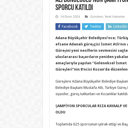
sporcu katıldı
14 Ekim 2024
Gündem
,
Yerel Haberler
Facebook
Twitter
LinkedIn
Adana Büyükşehir Belediyesi’nce; Türkiy
efsane Adanalı güreşçisi İsmet Atlı’nın
Güreşini yeni nesillerin sevmesini sağ
uluslararası başarıların yeniden yaka
amaçlarıyla yapılan “Geleneksel İsmet 
Güreşleri”nin 8’ncisi Kozan’da düzenlen
Güreşlere Adana Büyükşehir Belediye Başkan
Belediye Başkanı Mustafa Atlı, Türkiye Güreş
siyasiler, güreş tutkunları ve Kozanlılar katıldı
ŞAMPİYON SPORCULAR RIZA KAYAALP VE
OLDU
Toplamda 625 sporcunun iştirak ettiği ve Başp