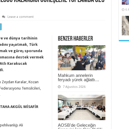
6 
Leave a comment
Benzer Haberler
e ve dünya tarihinin
 adını yaşatmak, Türk
lamak ve güreş sporunda
lanmasına destek vermek
Atlı Karakucak
di.
Mahkum annelerin
feryadı yürek ağlattı…
ı Zeydan Karalar, Kozan
7 Ağustos 2026
 Federasyonu Temsilcileri,
.
 TAHA AKGÜL MİSAFİR
AOSB’de Geleceğin
ehlivanlığı Ali