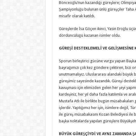
Bönceoğlu’nun kazandığı güreşlere; Olimpiya
Şampiyonluğu bulunan ünlü güreşçiler Taha A
misafir olarak katıldı.
Güreşlerde İsa Göçen ikinci, Yasin Eroğlu üç
dördüncülüğü kazanan isimler oldu.
GÜREŞİ DESTEKLEMELİ VE GELİŞMESİNE 
Sporun birleştirici gücüne vurgu yapan Başka
bayrağımızı çok kez göndere çektiren, bizi o
unutmamalıyız. Uluslararası alandaki büyük b
güreşimiz sayesinde kazandık. Güreşi destekle
kavuşması için elimizden gelen her şeyi yapma
kardeşiniz, her yıl daha fazla katılımla ve ar
Mustafa Atlı ile birlikte bugün müsabakaları 
işlerdir. Yaptığımız her işin, isimlere değil, 
ile güreş müsabakasını Kozan Belediyesi ile b
başka noktalarda yapılan güreşlere Büyükşehir
BÜYÜK GÜREŞÇİYDİ VE AYNI ZAMANDA ŞA