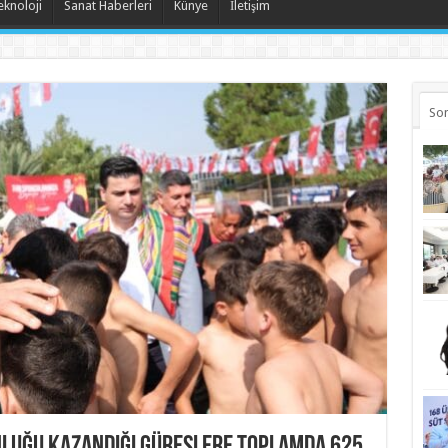
eknoloji
Sanat Haberleri
Künye
İletişim
Son
nluğu kazandığı güreşlere toplamda 625