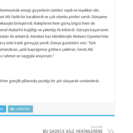
nmesinde emeği geçenlerin isimleri saydı ve teşekkür etti.
t Atlı farklı bir karakterdi ve çok olumlu yönleri vardı. Dünyanın
kasıyla birleştirirdi. Rakiplerini hem güreş bilgisi hem de
 Atatürk’e bağlılığı ve yakınlığı ile bilinirdi. Güreşte başarısının
azıları ile anlatırdı. Kendine has teknikleriyle Akdeniz Oyunları’nda
ca ünlü İranlı güreşçiyi yendi. Dünya gazeteleri onu ‘Türk
rlandıran, şanlı bayrağımızı göklere çektiren, İsmet Atlı
u rahmet ve saygıyla anıyorum.”
nın gençlik yıllarında yazdığı bir şiiri okuyarak sonlandırdı.
er
LinkedIn
Sonraki
BU SADECE AİLE HEKİMLERİNE