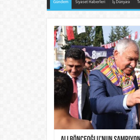
Gündem
Siyaset Haberleri
İş Dünyası
T
Ali Bönceoğlu’nun şampiyo