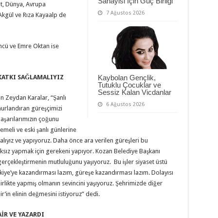
Sanayisi İçin Güç Birliği
t, Dünya, Avrupa
7 Ağustos 2026
kgül ve Rıza Kayaalp de
üncü ve Emre Oktan ise
KATKI SAĞLAMALIYIZ
Kaybolan Gençlik,
Tutuklu Çocuklar ve
Sessiz Kalan Vicdanlar
n Zeydan Karalar, “Şanlı
6 Ağustos 2026
nurlandıran güreşçimizi
aşarılarımızın çoğunu
meli ve eski şanlı günlerine
lıyız ve yapıyoruz. Daha önce ara verilen güreşleri bu
alıksız yapmak için gerekeni yapıyor. Kozan Belediye Başkanı
gerçekleştirmenin mutluluğunu yaşıyoruz. Bu işler siyaset üstü
Türkiye’ye kazandırması lazım, güreşe kazandırması lazım. Dolayısı
irlikte yapmış olmanın sevincini yaşıyoruz. Şehrimizde diğer
’in elinin değmesini istiyoruz” dedi.
İR VE YAZARDI