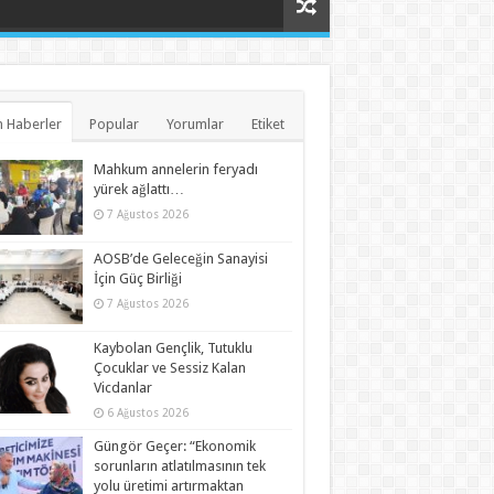
 Haberler
Popular
Yorumlar
Etiket
Mahkum annelerin feryadı
yürek ağlattı…
7 Ağustos 2026
AOSB’de Geleceğin Sanayisi
İçin Güç Birliği
7 Ağustos 2026
Kaybolan Gençlik, Tutuklu
Çocuklar ve Sessiz Kalan
Vicdanlar
6 Ağustos 2026
Güngör Geçer: “Ekonomik
sorunların atlatılmasının tek
yolu üretimi artırmaktan