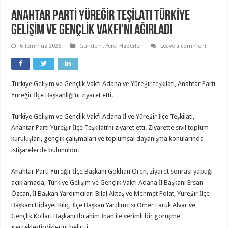
ANAHTAR PARTİ YÜREĞİR TEŞİLATI TÜRKİYE
GELİŞİM VE GENÇLİK VAKFI’NI AĞIRLADI
6 Temmuz 2026
Gündem
,
Yerel Haberler
Leave a comment
Türkiye Gelişim ve Gençlik Vakfı Adana ve Yüreğir teşkilatı, Anahtar Parti
Yüreğir İlçe Başkanlığı’nı ziyaret etti.
Türkiye Gelişim ve Gençlik Vakfı Adana İl ve Yüreğir İlçe Teşkilatı,
Anahtar Parti Yüreğir İlçe Teşkilatı’nı ziyaret etti. Ziyarette sivil toplum
kuruluşları, gençlik çalışmaları ve toplumsal dayanışma konularında
istişarelerde bulunuldu.
Anahtar Parti Yüreğir İlçe Başkanı Gökhan Ören, ziyaret sonrası yaptığı
açıklamada, Türkiye Gelişim ve Gençlik Vakfı Adana İl Başkanı Ersan
Özcan, İl Başkan Yardımcıları Bilal Aktaş ve Mehmet Polat, Yüreğir İlçe
Başkanı Hidayet Kılıç, İlçe Başkan Yardımcısı Ömer Faruk Alvar ve
Gençlik Kolları Başkanı İbrahim İnan ile verimli bir görüşme
gerçekleştirdiklerini belirtti.