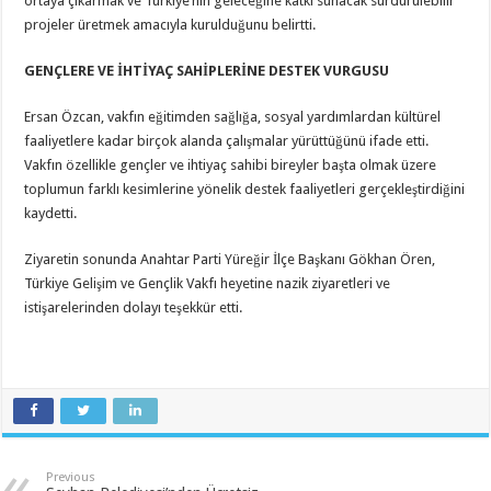
ortaya çıkarmak ve Türkiye’nin geleceğine katkı sunacak sürdürülebilir
projeler üretmek amacıyla kurulduğunu belirtti.
GENÇLERE VE İHTİYAÇ SAHİPLERİNE DESTEK VURGUSU
Ersan Özcan, vakfın eğitimden sağlığa, sosyal yardımlardan kültürel
faaliyetlere kadar birçok alanda çalışmalar yürüttüğünü ifade etti.
Vakfın özellikle gençler ve ihtiyaç sahibi bireyler başta olmak üzere
toplumun farklı kesimlerine yönelik destek faaliyetleri gerçekleştirdiğini
kaydetti.
Ziyaretin sonunda Anahtar Parti Yüreğir İlçe Başkanı Gökhan Ören,
Türkiye Gelişim ve Gençlik Vakfı heyetine nazik ziyaretleri ve
istişarelerinden dolayı teşekkür etti.
Previous