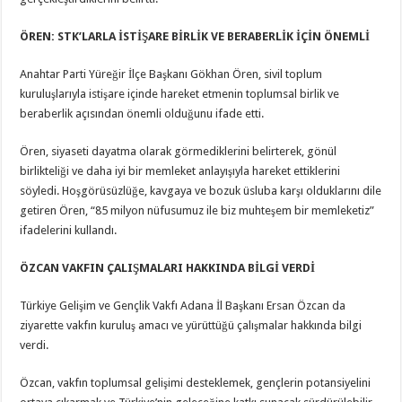
ÖREN: STK’LARLA İSTİŞARE BİRLİK VE BERABERLİK İÇİN ÖNEMLİ
Anahtar Parti Yüreğir İlçe Başkanı Gökhan Ören, sivil toplum
kuruluşlarıyla istişare içinde hareket etmenin toplumsal birlik ve
beraberlik açısından önemli olduğunu ifade etti.
Ören, siyaseti dayatma olarak görmediklerini belirterek, gönül
birlikteliği ve daha iyi bir memleket anlayışıyla hareket ettiklerini
söyledi. Hoşgörüsüzlüğe, kavgaya ve bozuk üsluba karşı olduklarını dile
getiren Ören, “85 milyon nüfusumuz ile biz muhteşem bir memleketiz”
ifadelerini kullandı.
ÖZCAN VAKFIN ÇALIŞMALARI HAKKINDA BİLGİ VERDİ
Türkiye Gelişim ve Gençlik Vakfı Adana İl Başkanı Ersan Özcan da
ziyarette vakfın kuruluş amacı ve yürüttüğü çalışmalar hakkında bilgi
verdi.
Özcan, vakfın toplumsal gelişimi desteklemek, gençlerin potansiyelini