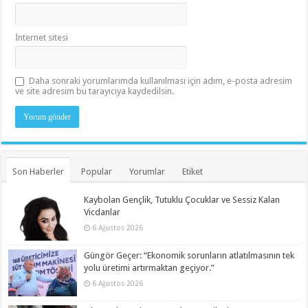
İnternet sitesi
Daha sonraki yorumlarımda kullanılması için adım, e-posta adresim
ve site adresim bu tarayıcıya kaydedilsin.
Son Haberler
Popular
Yorumlar
Etiket
Kaybolan Gençlik, Tutuklu Çocuklar ve Sessiz Kalan
Vicdanlar
6 Ağustos 2026
Güngör Geçer: “Ekonomik sorunların atlatılmasının tek
yolu üretimi artırmaktan geçiyor.”
6 Ağustos 2026