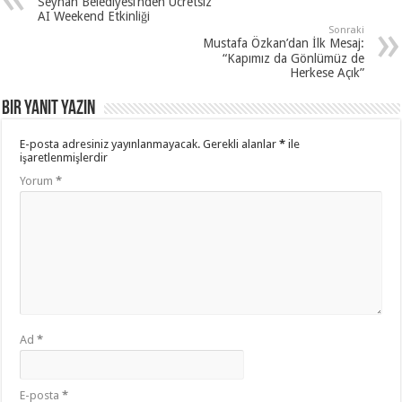
Seyhan Belediyesi’nden Ücretsiz
AI Weekend Etkinliği
Sonraki
Mustafa Özkan’dan İlk Mesaj:
“Kapımız da Gönlümüz de
Herkese Açık”
Bir yanıt yazın
E-posta adresiniz yayınlanmayacak.
Gerekli alanlar
*
ile
işaretlenmişlerdir
Yorum
*
Ad
*
E-posta
*