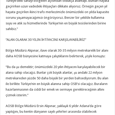
Türkiye’deki sanayi bölgeleri açısından oldukça avantajlı. Bunları hayata
geçirirken uzun vadedeki ihtiyaçları dikkate alıyoruz. Örneğin geçen yıl
hayata geçirilen ikinci trafo merkezimizle önümüzdeki on yılda kapasite
sorunu yaşamayacağımızı öngörüyoruz. Benzer bir şekilde kullanma
suyu ve atık su hizmetlerinde Türkiye’nin en büyük tesislerinden birine
sahibiz.”
“ALAN OLARAK 30 YILIN İHTİYACINI KARŞILAYABİLİRİZ”
Bölge Müdürü Akpınar, ilave olarak 30-35 milyon metrekarelik bir alanı
daha AOSB bünyesine katmaya çalıştıklarını belirterek, şöyle konuştu:
“Bu da şu demektir; önümüzdeki 20 yılın ihtiyacını karşılayabilecek bir
alana sahip olacağız. Bunlar çok büyük alanlar, şu andaki 22 milyon
metrekareden yüzde 50 daha büyük bir yerden bahsediyorum. Bu alan
ile birlikte Türkiye’nin en büyük alanına sahip OSB’si olacağız. Buraların
hazırlanmasının da ciddi bir emek ve sermaye gerektireceğinin altını
çizmek isterim.”
AOSB Bölge Müdürü Ersin Akpınar, yaklaşık 6 yıldır Adana’da göre
yaptığını, bu kentin dünyanın sayılı şehirleri arasında olabilecek