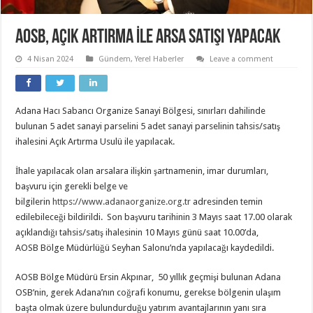
AOSB, AÇIK ARTIRMA İLE ARSA SATIŞI YAPACAK
4 Nisan 2024
Gündem
,
Yerel Haberler
Leave a comment
Adana Hacı Sabancı Organize Sanayi Bölgesi, sınırları dahilinde
bulunan 5 adet sanayi parselini 5 adet sanayi parselinin tahsis/satış
ihalesini Açık Artırma Usulü ile yapılacak.
İhale yapılacak olan arsalara ilişkin şartnamenin, imar durumları,
başvuru için gerekli belge ve
bilgilerin
https://www.adanaorganize.org.tr
adresinden temin
edilebileceği bildirildi. Son başvuru tarihinin 3 Mayıs saat 17.00 olarak
açıklandığı tahsis/satış ihalesinin 10 Mayıs günü saat 10.00’da,
AOSB Bölge Müdürlüğü Seyhan Salonu’nda yapılacağı kaydedildi.
AOSB Bölge Müdürü Ersin Akpınar, 50 yıllık geçmişi bulunan Adana
OSB’nin, gerek Adana’nın coğrafi konumu, gerekse bölgenin ulaşım
başta olmak üzere bulundurduğu yatırım avantajlarının yanı sıra