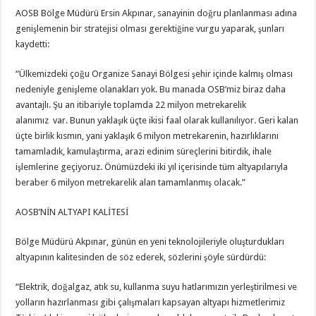
AOSB Bölge Müdürü Ersin Akpınar, sanayinin doğru planlanması adına
genişlemenin bir stratejisi olması gerektiğine vurgu yaparak, şunları
kaydetti:
“Ülkemizdeki çoğu Organize Sanayi Bölgesi şehir içinde kalmış olması
nedeniyle genişleme olanakları yok. Bu manada OSB’miz biraz daha
avantajlı. Şu an itibariyle toplamda 22 milyon metrekarelik
alanımız var. Bunun yaklaşık üçte ikisi faal olarak kullanılıyor. Geri kalan
üçte birlik kısmın, yani yaklaşık 6 milyon metrekarenin, hazırlıklarını
tamamladık, kamulaştırma, arazi edinim süreçlerini bitirdik, ihale
işlemlerine geçiyoruz. Önümüzdeki iki yıl içerisinde tüm altyapılarıyla
beraber 6 milyon metrekarelik alan tamamlanmış olacak.”
AOSB’NİN ALTYAPI KALİTESİ
Bölge Müdürü Akpınar, günün en yeni teknolojileriyle oluşturdukları
altyapının kalitesinden de söz ederek, sözlerini şöyle sürdürdü:
“Elektrik, doğalgaz, atık su, kullanma suyu hatlarımızın yerleştirilmesi ve
yolların hazırlanması gibi çalışmaları kapsayan altyapı hizmetlerimiz