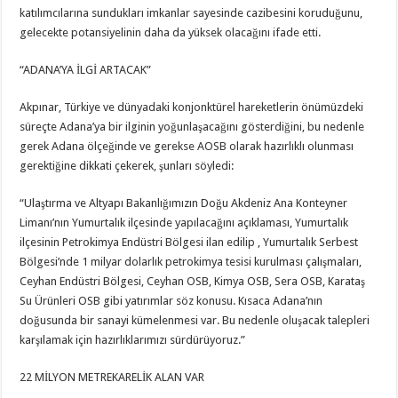
katılımcılarına sundukları imkanlar sayesinde cazibesini koruduğunu,
gelecekte potansiyelinin daha da yüksek olacağını ifade etti.
“ADANA’YA İLGİ ARTACAK”
Akpınar, Türkiye ve dünyadaki konjonktürel hareketlerin önümüzdeki
süreçte Adana’ya bir ilginin yoğunlaşacağını gösterdiğini, bu nedenle
gerek Adana ölçeğinde ve gerekse AOSB olarak hazırlıklı olunması
gerektiğine dikkati çekerek, şunları söyledi:
“Ulaştırma ve Altyapı Bakanlığımızın Doğu Akdeniz Ana Konteyner
Limanı’nın Yumurtalık ilçesinde yapılacağını açıklaması, Yumurtalık
ilçesinin Petrokimya Endüstri Bölgesi ilan edilip , Yumurtalık Serbest
Bölgesi’nde 1 milyar dolarlık petrokimya tesisi kurulması çalışmaları,
Ceyhan Endüstri Bölgesi, Ceyhan OSB, Kimya OSB, Sera OSB, Karataş
Su Ürünleri OSB gibi yatırımlar söz konusu. Kısaca Adana’nın
doğusunda bir sanayi kümelenmesi var. Bu nedenle oluşacak talepleri
karşılamak için hazırlıklarımızı sürdürüyoruz.”
22 MİLYON METREKARELİK ALAN VAR