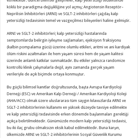
etmektedir. Güncel bilimsel gelişmeler, kalp yetersizliği tedavisinde
köklü bir paradigma değişikliğine yol açmış; Angiotensin Reseptör–
Neprilisin İnhibitörleri (ARNI) ve SGLT-2 inhibitörleri çağdaş kalp
yetersizliği tedavisinin temel ve vazgeçilmez bileşenleri haline gelmiştir.
ARNI ve SGLT-2 inhibitörleri; kalp yetersizliği hastalarında
semptomlarda belirgin iyileşme sağlamaları, ejeksiyon fraksiyonu
(kalbin pompalama gücü) üzerine olumlu etkileri, aritmi ve ani kardiyak
ölüm riskini azaltmaları ile hem yaşam süresi hem de yaşam kalitesi
üzerinde anlamlı katkılar sunmaktadır. Bu etkiler yalnızca randomize
kontrollü klinik çalışmalarla değil, aynı zamanda gerçek yaşam
verileriyle de açık biçimde ortaya konmuştur.
Bu güçlü bilimsel kanıtlar doğrultusunda, başta Avrupa Kardiyoloji
Derneği (ESC) ve Amerikan Kalp Derneği / Amerikan Kardiyoloji Koleji
(AHA/ACC) olmak üzere uluslararası tüm saygın kılavuzlarda ARNI ve
SGLT-2 inhibitörlerinin kullanımı en
yüksek düzeyde
tavsiye edilmekte
ve kalp yetersizliği tedavisinde erken dönemde başlanmaları gerektiği
açıkça belirtilmektedir. Günümüzde modern kalp yetersizliği tedavisi,
bu iki ilaç grubu olmaksızın eksik kabul edilmektedir. Buna karşın,
ülkemizde ARNI ve SGLT-2 inhibitörlerinin Sosyal Güvenlik Kurumu