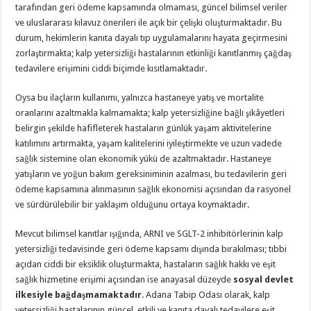
tarafından geri ödeme kapsamında olmaması, güncel bilimsel veriler
ve uluslararası kılavuz önerileri ile açık bir çelişki oluşturmaktadır. Bu
durum, hekimlerin kanıta dayalı tıp uygulamalarını hayata geçirmesini
zorlaştırmakta; kalp yetersizliği hastalarının etkinliği kanıtlanmış çağdaş
tedavilere erişimini ciddi biçimde kısıtlamaktadır.
Oysa bu ilaçların kullanımı, yalnızca hastaneye yatış ve mortalite
oranlarını azaltmakla kalmamakta; kalp yetersizliğine bağlı şikâyetleri
belirgin şekilde hafifleterek hastaların günlük yaşam aktivitelerine
katılımını artırmakta, yaşam kalitelerini iyileştirmekte ve uzun vadede
sağlık sistemine olan ekonomik yükü de azaltmaktadır. Hastaneye
yatışların ve yoğun bakım gereksiniminin azalması, bu tedavilerin geri
ödeme kapsamına alınmasının sağlık ekonomisi açısından da rasyonel
ve sürdürülebilir bir yaklaşım olduğunu ortaya koymaktadır.
Mevcut bilimsel kanıtlar ışığında, ARNI ve SGLT-2 inhibitörlerinin kalp
yetersizliği tedavisinde geri ödeme kapsamı dışında bırakılması; tıbbi
açıdan ciddi bir eksiklik oluşturmakta, hastaların sağlık hakkı ve eşit
sağlık hizmetine erişimi açısından ise anayasal düzeyde
sosyal devlet
ilkesiyle bağdaşmamaktadır
. Adana Tabip Odası olarak, kalp
yetersizliği hastalarının güncel, etkili ve kanıta dayalı tedavilere eşit