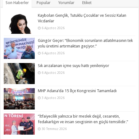
Son Haberler
Popular
Yorumlar
Etiket
Kaybolan Gençlik, Tutuklu Çocuklar ve Sessiz Kalan
Vicdanlar
6 Ağustos 2026
Güngör Geçer: “Ekonomik sorunların atlatılmasının tek
yolu üretimi artırmaktan geçiyor.”
6 Ağustos 2026
Sık arızalanan içme suyu hattı yenileniyor
6 Ağustos 2026
MHP Adana’da 15 İlçe Kongresini Tamamladı
3 Ağustos 2026
“İtfaiyecilik yalnızca bir meslek değil, cesaretin,
fedakarlığın ve insan sevgisinin en güçlü temsilidir.”
30 Temmuz 2026