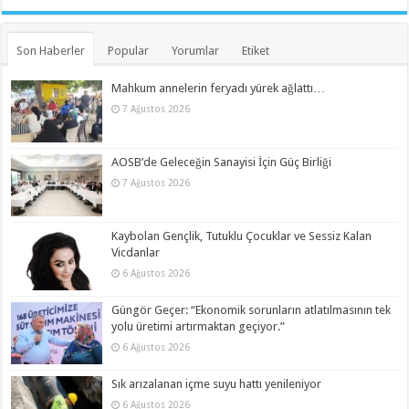
Son Haberler
Popular
Yorumlar
Etiket
Mahkum annelerin feryadı yürek ağlattı…
7 Ağustos 2026
AOSB’de Geleceğin Sanayisi İçin Güç Birliği
7 Ağustos 2026
Kaybolan Gençlik, Tutuklu Çocuklar ve Sessiz Kalan
Vicdanlar
6 Ağustos 2026
Güngör Geçer: “Ekonomik sorunların atlatılmasının tek
yolu üretimi artırmaktan geçiyor.”
6 Ağustos 2026
Sık arızalanan içme suyu hattı yenileniyor
6 Ağustos 2026