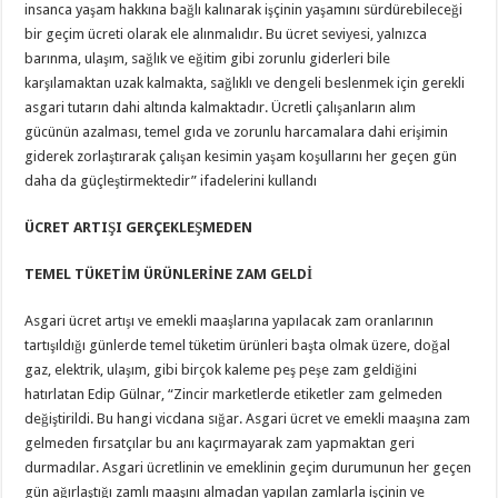
insanca yaşam hakkına bağlı kalınarak işçinin yaşamını sürdürebileceği
bir geçim ücreti olarak ele alınmalıdır. Bu ücret seviyesi, yalnızca
barınma, ulaşım, sağlık ve eğitim gibi zorunlu giderleri bile
karşılamaktan uzak kalmakta, sağlıklı ve dengeli beslenmek için gerekli
asgari tutarın dahi altında kalmaktadır. Ücretli çalışanların alım
gücünün azalması, temel gıda ve zorunlu harcamalara dahi erişimin
giderek zorlaştırarak çalışan kesimin yaşam koşullarını her geçen gün
daha da güçleştirmektedir” ifadelerini kullandı
ÜCRET ARTIŞI GERÇEKLEŞMEDEN
TEMEL TÜKETİM ÜRÜNLERİNE ZAM GELDİ
Asgari ücret artışı ve emekli maaşlarına yapılacak zam oranlarının
tartışıldığı günlerde temel tüketim ürünleri başta olmak üzere, doğal
gaz, elektrik, ulaşım, gibi birçok kaleme peş peşe zam geldiğini
hatırlatan Edip Gülnar, “Zincir marketlerde etiketler zam gelmeden
değiştirildi. Bu hangi vicdana sığar. Asgari ücret ve emekli maaşına zam
gelmeden fırsatçılar bu anı kaçırmayarak zam yapmaktan geri
durmadılar. Asgari ücretlinin ve emeklinin geçim durumunun her geçen
gün ağırlaştığı zamlı maaşını almadan yapılan zamlarla işçinin ve