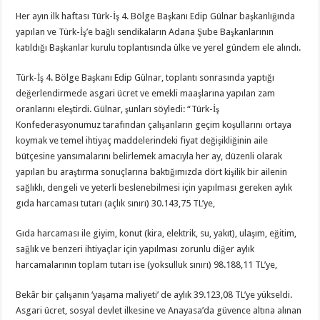
Her ayın ilk haftası Türk-İş 4. Bölge Başkanı Edip Gülnar başkanlığında
yapılan ve Türk-İş’e bağlı sendikaların Adana Şube Başkanlarının
katıldığı Başkanlar kurulu toplantısında ülke ve yerel gündem ele alındı.
Türk-İş 4. Bölge Başkanı Edip Gülnar, toplantı sonrasında yaptığı
değerlendirmede asgari ücret ve emekli maaşlarına yapılan zam
oranlarını eleştirdi. Gülnar, şunları söyledi: “Türk-İş
Konfederasyonumuz tarafından çalışanların geçim koşullarını ortaya
koymak ve temel ihtiyaç maddelerindeki fiyat değişikliğinin aile
bütçesine yansımalarını belirlemek amacıyla her ay, düzenli olarak
yapılan bu araştırma sonuçlarına baktığımızda dört kişilik bir ailenin
sağlıklı, dengeli ve yeterli beslenebilmesi için yapılması gereken aylık
gıda harcaması tutarı (açlık sınırı) 30.143,75 TL’ye,
Gıda harcaması ile giyim, konut (kira, elektrik, su, yakıt), ulaşım, eğitim,
sağlık ve benzeri ihtiyaçlar için yapılması zorunlu diğer aylık
harcamalarının toplam tutarı ise (yoksulluk sınırı) 98.188,11 TL’ye,
Bekâr bir çalışanın ‘yaşama maliyeti’ de aylık 39.123,08 TL’ye yükseldi.
Asgari ücret, sosyal devlet ilkesine ve Anayasa’da güvence altına alınan