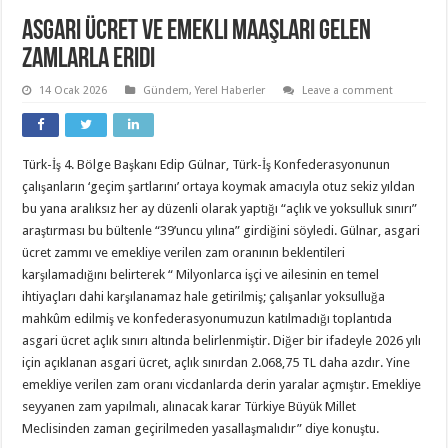
Asgari ücret ve emekli maaşları gelen
zamlarla eridi
14 Ocak 2026
Gündem
,
Yerel Haberler
Leave a comment
Türk-İş 4. Bölge Başkanı Edip Gülnar, Türk-İş Konfederasyonunun
çalışanların ‘geçim şartlarını’ ortaya koymak amacıyla otuz sekiz yıldan
bu yana aralıksız her ay düzenli olarak yaptığı “açlık ve yoksulluk sınırı”
araştırması bu bültenle “39’uncu yılına” girdiğini söyledi. Gülnar, asgari
ücret zammı ve emekliye verilen zam oranının beklentileri
karşılamadığını belirterek “ Milyonlarca işçi ve ailesinin en temel
ihtiyaçları dahi karşılanamaz hale getirilmiş; çalışanlar yoksulluğa
mahkûm edilmiş ve konfederasyonumuzun katılmadığı toplantıda
asgari ücret açlık sınırı altında belirlenmiştir. Diğer bir ifadeyle 2026 yılı
için açıklanan asgari ücret, açlık sınırdan 2.068,75 TL daha azdır. Yine
emekliye verilen zam oranı vicdanlarda derin yaralar açmıştır. Emekliye
seyyanen zam yapılmalı, alınacak karar Türkiye Büyük Millet
Meclisinden zaman geçirilmeden yasallaşmalıdır” diye konuştu.