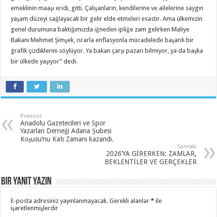
emeklinin maaşı eridi, gitti. Çalışanların, kendilerine ve ailelerine saygın
yaşam düzeyi sağlayacak bir gelir elde etmeleri esastır. Ama ülkemizin
genel durumuna baktığımızda iğneden ipliğe zam gelirken Maliye
Bakanı Mehmet Şimşek, ısrarla enflasyonla mücadelede başarılı bir
grafik çizdiklerini söylüyor. Ya bakan çarşı pazarı bilmiyor, ya da başka
bir ülkede yaşıyor” dedi.
Previous
Anadolu Gazetecileri ve Spor
Yazarları Derneği Adana Şubesi
Koşusu’nu Katı Zamanı kazandı.
Sonraki
2026’YA GİRERKEN: ZAMLAR,
BEKLENTİLER VE GERÇEKLER
Bir yanıt yazın
E-posta adresiniz yayınlanmayacak.
Gerekli alanlar
*
ile
işaretlenmişlerdir