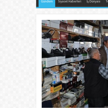
Gündem
Siyaset Haberleri
İş Dünyası
T