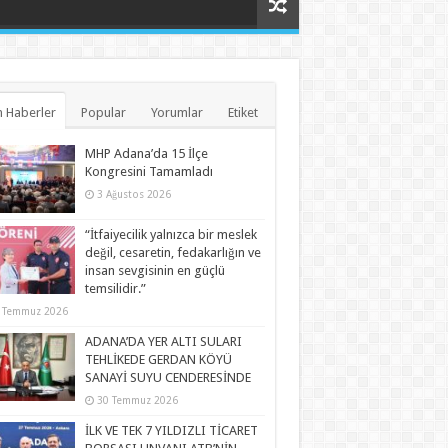
 Haberler
Popular
Yorumlar
Etiket
MHP Adana’da 15 İlçe
Kongresini Tamamladı
3 Ağustos 2026
“İtfaiyecilik yalnızca bir meslek
değil, cesaretin, fedakarlığın ve
insan sevgisinin en güçlü
temsilidir.”
 Temmuz 2026
ADANA’DA YER ALTI SULARI
TEHLİKEDE GERDAN KÖYÜ
SANAYİ SUYU CENDERESİNDE
30 Temmuz 2026
İLK VE TEK 7 YILDIZLI TİCARET