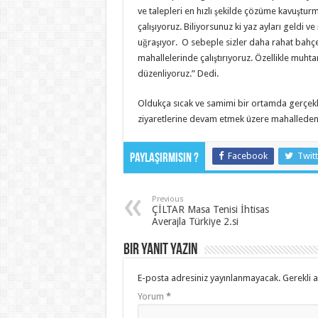
ve talepleri en hızlı şekilde çözüme kavuştur
çalışıyoruz. Biliyorsunuz ki yaz ayları geldi
uğraşıyor. O sebeple sizler daha rahat bahçe
mahallelerinde çalıştırıyoruz. Özellikle muhta
düzenliyoruz.” Dedi.
Oldukça sıcak ve samimi bir ortamda gerçekl
ziyaretlerine devam etmek üzere mahalleden 
Facebook
Twitt
Paylaşırmısın ?
Previous
ÇİLTAR Masa Tenisi İhtisas
Averajla Türkiye 2.si
Bir yanıt yazın
E-posta adresiniz yayınlanmayacak.
Gerekli 
Yorum
*