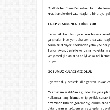
Özellikle her Cuma Pozantı’nın bir mahallesin
kıraathanelerdeki vatandaşlarla bir araya gel
TALEP VE SORUNLARI DİNLİYOR
Başkan Ali Avan bu ziyaretlerinde önce bele
çalışmaları inceliyor daha sonra da vatandaşl
sorunları dinliyor. Yedisinden yetmişine her y
Başkan Avan, özellikle kendisinin ve ekibinin
yetişemediği alanlarda en iyi ve kaliteli hizm
istiyor.
GÖZÜMÜZ KULAĞIMIZ OLUN
Ziyarette düşüncelerini dile getiren Başkan Av
“Mazbatamızı aldığımız günden bu yana planlı 
Halkımıza hangi hizmeti en iyi şekilde sunabili
ortamında bizlerin göremediği durumlarda da 
Vatandaşımızın gözlemleri ve talepleri sosyal 