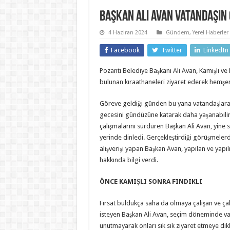
Başkan Ali Avan Vatandaşın 
4 Haziran 2024
Gündem
,
Yerel Haberler
Facebook
Twitter
LinkedIn
Pozantı Belediye Başkanı Ali Avan, Kamışlı ve 
bulunan kıraathaneleri ziyaret ederek hemşeri
Göreve geldiği günden bu yana vatandaşlara
gecesini gündüzüne katarak daha yaşanabilir 
çalışmalarını sürdüren Başkan Ali Avan, yine 
yerinde dinledi. Gerçekleştirdiği görüşmeler
alışverişi yapan Başkan Avan, yapılan ve yapı
hakkında bilgi verdi.
ÖNCE KAMIŞLI SONRA FINDIKLI
Fırsat buldukça saha da olmaya çalışan ve ça
isteyen Başkan Ali Avan, seçim döneminde va
unutmayarak onları sık sık ziyaret etmeye dik