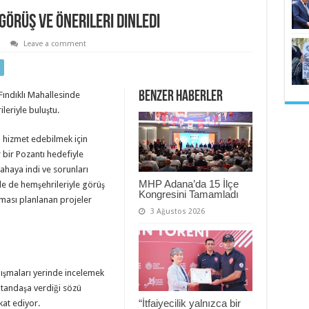
Görüş ve Önerileri Dinledi
Leave a comment
Benzer Haberler
Fındıklı Mahallesinde
leriyle buluştu.
 hizmet edebilmek için
bir Pozantı hedefiyle
sahaya indi ve sorunları
MHP Adana’da 15 İlçe
de de hemşehrileriyle görüş
Kongresini Tamamladı
lması planlanan projeler
3 Ağustos 2026
lışmaları yerinde incelemek
tandaşa verdiği sözü
“İtfaiyecilik yalnızca bir
kat ediyor.