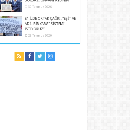
BORSASI UNVANI ATB’NİN
30 Temmuz 2026
81 İLDE ORTAK ÇAĞRI: “EŞİT VE
ADİL BİR YARGI SİSTEMİ
İSTİYORUZ”
28 Temmuz 2026