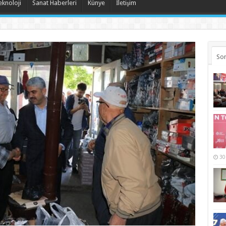
eknoloji
Sanat Haberleri
Künye
İletişim
Son
30