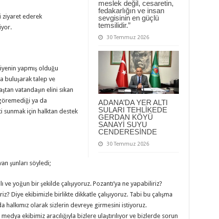
meslek değil, cesaretin,
fedakarlığın ve insan
i ziyaret ederek
sevgisinin en güçlü
temsilidir.”
iyor.
30 Temmuz 2026
diyenin yapmış olduğu
a buluşarak talep ve
aştan vatandaşın elini sıkan
 göremediği ya da
ADANA’DA YER ALTI
SULARI TEHLİKEDE
eti sunmak için halktan destek
GERDAN KÖYÜ
SANAYİ SUYU
CENDERESİNDE
30 Temmuz 2026
an şunları söyledi;
ve yoğun bir şekilde çalışıyoruz. Pozantı’ya ne yapabiliriz?
riz? Diye ekibimizle birlikte dikkatle çalışıyoruz. Tabi bu çalışma
halkımız olarak sizlerin devreye girmesini istiyoruz.
medya ekibimiz aracılığıyla bizlere ulaştırılıyor ve bizlerde sorun