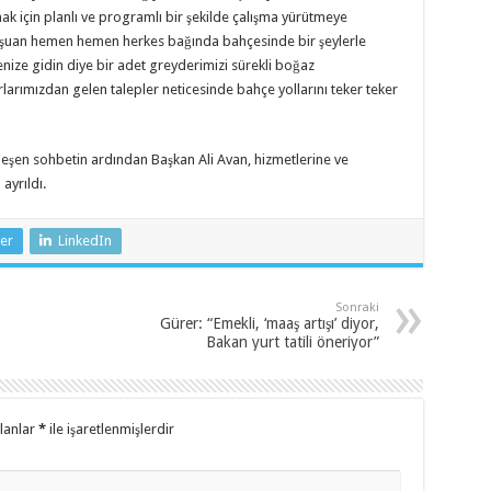
mak için planlı ve programlı bir şekilde çalışma yürütmeye
 ve şuan hemen hemen herkes bağında bahçesinde bir şeylerle
nize gidin diye bir adet greyderimizi sürekli boğaz
rlarımızdan gelen talepler neticesinde bahçe yollarını teker teker
eşen sohbetin ardından Başkan Ali Avan, hizmetlerine ve
ayrıldı.
er
LinkedIn
Sonraki
Gürer: “Emekli, ‘maaş artışı’ diyor,
Bakan yurt tatili öneriyor”
alanlar
*
ile işaretlenmişlerdir