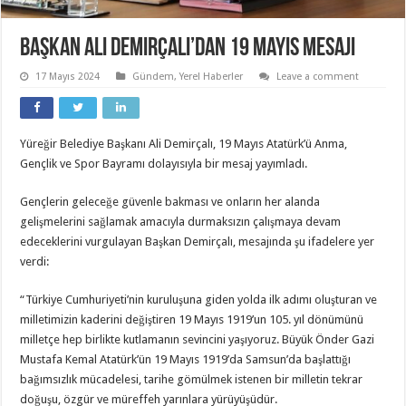
Başkan Ali Demirçalı’dan 19 Mayıs mesajı
17 Mayıs 2024
Gündem
,
Yerel Haberler
Leave a comment
Yüreğir Belediye Başkanı Ali Demirçalı, 19 Mayıs Atatürk’ü Anma,
Gençlik ve Spor Bayramı dolayısıyla bir mesaj yayımladı.
Gençlerin geleceğe güvenle bakması ve onların her alanda
gelişmelerini sağlamak amacıyla durmaksızın çalışmaya devam
edeceklerini vurgulayan Başkan Demirçalı, mesajında şu ifadelere yer
verdi:
“Türkiye Cumhuriyeti’nin kuruluşuna giden yolda ilk adımı oluşturan ve
milletimizin kaderini değiştiren 19 Mayıs 1919’un 105. yıl dönümünü
milletçe hep birlikte kutlamanın sevincini yaşıyoruz. Büyük Önder Gazi
Mustafa Kemal Atatürk’ün 19 Mayıs 1919’da Samsun’da başlattığı
bağımsızlık mücadelesi, tarihe gömülmek istenen bir milletin tekrar
doğuşu, özgür ve müreffeh yarınlara yürüyüşüdür.