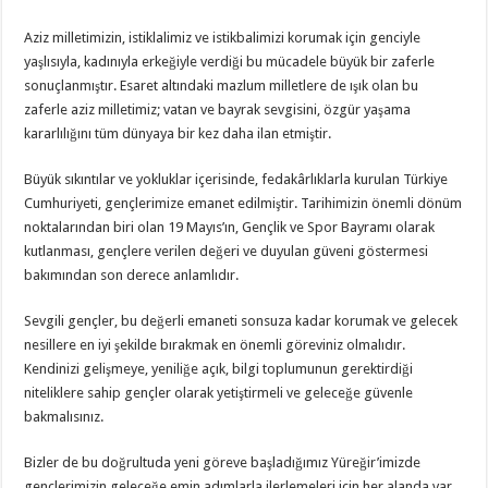
Aziz milletimizin, istiklalimiz ve istikbalimizi korumak için genciyle
yaşlısıyla, kadınıyla erkeğiyle verdiği bu mücadele büyük bir zaferle
sonuçlanmıştır. Esaret altındaki mazlum milletlere de ışık olan bu
zaferle aziz milletimiz; vatan ve bayrak sevgisini, özgür yaşama
kararlılığını tüm dünyaya bir kez daha ilan etmiştir.
Büyük sıkıntılar ve yokluklar içerisinde, fedakârlıklarla kurulan Türkiye
Cumhuriyeti, gençlerimize emanet edilmiştir. Tarihimizin önemli dönüm
noktalarından biri olan 19 Mayıs’ın, Gençlik ve Spor Bayramı olarak
kutlanması, gençlere verilen değeri ve duyulan güveni göstermesi
bakımından son derece anlamlıdır.
Sevgili gençler, bu değerli emaneti sonsuza kadar korumak ve gelecek
nesillere en iyi şekilde bırakmak en önemli göreviniz olmalıdır.
Kendinizi gelişmeye, yeniliğe açık, bilgi toplumunun gerektirdiği
niteliklere sahip gençler olarak yetiştirmeli ve geleceğe güvenle
bakmalısınız.
Bizler de bu doğrultuda yeni göreve başladığımız Yüreğir’imizde
gençlerimizin geleceğe emin adımlarla ilerlemeleri için her alanda var