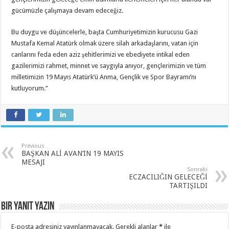
gücümüzle çalışmaya devam edeceğiz.
Bu duygu ve düşüncelerle, başta Cumhuriyetimizin kurucusu Gazi
Mustafa Kemal Atatürk olmak üzere silah arkadaşlarını, vatan için
canlarını feda eden aziz şehitlerimizi ve ebediyete intikal eden
gazilerimizi rahmet, minnet ve saygıyla anıyor, gençlerimizin ve tüm
milletimizin 19 Mayıs Atatürk’ü Anma, Gençlik ve Spor Bayramı’nı
kutluyorum.”
Previous
BAŞKAN ALİ AVAN’IN 19 MAYIS
MESAJI
Sonraki
ECZACILIĞIN GELECEĞİ
TARTIŞILDI
Bir yanıt yazın
E-posta adresiniz yayınlanmayacak.
Gerekli alanlar
*
ile