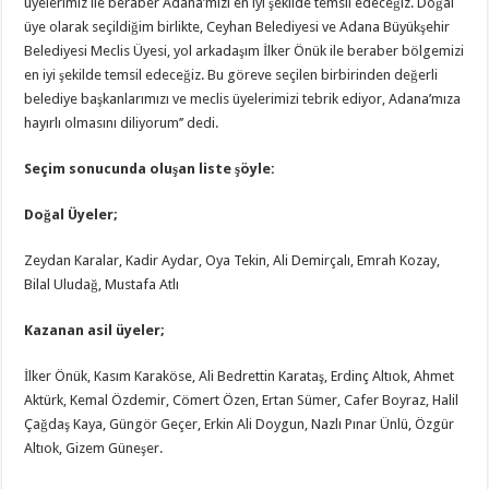
üyelerimiz ile beraber Adana’mızı en iyi şekilde temsil edeceğiz. Doğal
üye olarak seçildiğim birlikte, Ceyhan Belediyesi ve Adana Büyükşehir
Belediyesi Meclis Üyesi, yol arkadaşım İlker Önük ile beraber bölgemizi
en iyi şekilde temsil edeceğiz. Bu göreve seçilen birbirinden değerli
belediye başkanlarımızı ve meclis üyelerimizi tebrik ediyor, Adana’mıza
hayırlı olmasını diliyorum’’ dedi.
Seçim sonucunda oluşan liste şöyle:
Doğal Üyeler;
Zeydan Karalar, Kadir Aydar, Oya Tekin, Ali Demirçalı, Emrah Kozay,
Bilal Uludağ, Mustafa Atlı
Kazanan asil üyeler;
İlker Önük, Kasım Karaköse, Ali Bedrettin Karataş, Erdinç Altıok, Ahmet
Aktürk, Kemal Özdemir, Cömert Özen, Ertan Sümer, Cafer Boyraz, Halil
Çağdaş Kaya, Güngör Geçer, Erkin Ali Doygun, Nazlı Pınar Ünlü, Özgür
Altıok, Gizem Güneşer.