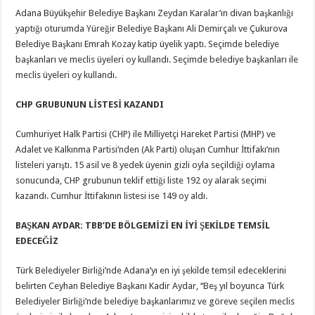
Adana Büyükşehir Belediye Başkanı Zeydan Karalar’ın divan başkanlığı
yaptığı oturumda Yüreğir Belediye Başkanı Ali Demirçalı ve Çukurova
Belediye Başkanı Emrah Kozay katip üyelik yaptı. Seçimde belediye
başkanları ve meclis üyeleri oy kullandı. Seçimde belediye başkanları ile
meclis üyeleri oy kullandı.
CHP GRUBUNUN LİSTESİ KAZANDI
Cumhuriyet Halk Partisi (CHP) ile Milliyetçi Hareket Partisi (MHP) ve
Adalet ve Kalkınma Partisi’nden (Ak Parti) oluşan Cumhur İttifakı’nın
listeleri yarıştı. 15 asil ve 8 yedek üyenin gizli oyla seçildiği oylama
sonucunda, CHP grubunun teklif ettiği liste 192 oy alarak seçimi
kazandı. Cumhur İttifakının listesi ise 149 oy aldı.
BAŞKAN AYDAR: TBB’DE BÖLGEMİZİ EN İYİ ŞEKİLDE TEMSİL
EDECEĞİZ
Türk Belediyeler Birliği’nde Adana’yı en iyi şekilde temsil edeceklerini
belirten Ceyhan Belediye Başkanı Kadir Aydar, ‘‘Beş yıl boyunca Türk
Belediyeler Birliği’nde belediye başkanlarımız ve göreve seçilen meclis