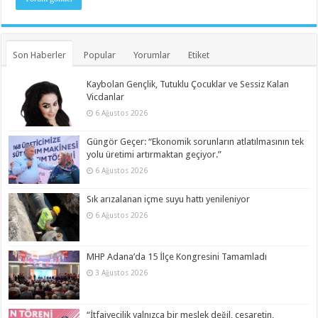
Son Haberler
Popular
Yorumlar
Etiket
Kaybolan Gençlik, Tutuklu Çocuklar ve Sessiz Kalan
Vicdanlar
6 Ağustos 2026
Güngör Geçer: “Ekonomik sorunların atlatılmasının tek
yolu üretimi artırmaktan geçiyor.”
6 Ağustos 2026
Sık arızalanan içme suyu hattı yenileniyor
6 Ağustos 2026
MHP Adana’da 15 İlçe Kongresini Tamamladı
3 Ağustos 2026
“İtfaiyecilik yalnızca bir meslek değil, cesaretin,