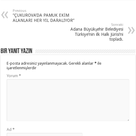
Previous
“ÇUKUROVA’DA PAMUK EKİM
ALANLARI HER YIL DARALIYOR”
Sonraki
Adana Büyükşehir Belediyesi
Türkiye’nin ilk Halk Jürisi’ni
topladı.
Bir yanıt yazın
E-posta adresiniz yayınlanmayacak.
Gerekli alanlar
*
ile
işaretlenmişlerdir
Yorum
*
Ad
*