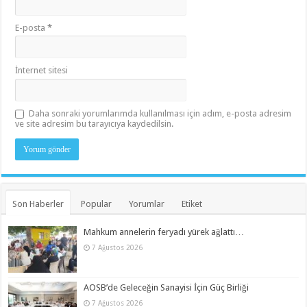
E-posta
*
İnternet sitesi
Daha sonraki yorumlarımda kullanılması için adım, e-posta adresim
ve site adresim bu tarayıcıya kaydedilsin.
Son Haberler
Popular
Yorumlar
Etiket
Mahkum annelerin feryadı yürek ağlattı…
7 Ağustos 2026
AOSB’de Geleceğin Sanayisi İçin Güç Birliği
7 Ağustos 2026