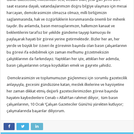
saat esasına dayalı, vatandaşlarımızın doğru bilgiye ulaşması için mesai
harcayan, demokrasimizin olmazsa olmazı, milli birliğimizin
sağlanmasında, hak ve özgürlüklerin korunmasında önemli bir mihenk
taşıdır. Bu anlamda, basın mensuplarımızın, halkımızın kanaat ve
beklentilerini tarafsız bir şekilde gündeme taşıyıp kamuoyu ile
paylaşarak hayati bir görevi yerine getirmektedir. Bizler her an, her
yerde ve büyük bir özveri ile görevinin başında olan basın çalışanlarının
bu görevi ifa edebilmek için zaman mefhumu gözetmeksizin
çalıştıklarının da farkındayız. Yaptıkları her işte, attıkları her adımda,
basın çalışanlarının ortaya koydukları emek ve gayrete şahidiz.
Demokrasimizin ve toplumumuzun güçlenmesi için sorumlu gazetecilik
anlayışıyla, gecesini gündüzüne katan, meslek ilkelerine ve haysiyetine
her zaman dikkat etmiş değerli gazetecilerimizden görevi başında
hayatını kaybedenlere Cenab-ı Allah’tan rahmet diliyor, tüm basın
çalışanlarının, 10 Ocak ‘Çalışan Gazeteciler Günü’nü yürekten kutluyor;
çalışmalarında başarılar diliyorum.