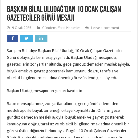
BAŞKAN BİLAL ULUDAĞ’DAN 10 OCAK ÇALIŞAN
GAZETECİLER GÜNÜ MESAJI
9 Ocak 2025
Gündem
,
Yerel Haberler
Leave a comment
Sarıçam Belediye Başkanı Bilal Uludağ, 10 Ocak Çalışan Gazeteciler
Günü dolayısıyla bir mesaj yayınladı. Başkan Uludağ mesajında,
gazetecilerin zor şartlar altında, gece gündüz demeden meslek aşkıyla,
büyük emek ve gayret göstererek kamuoyunu doğru, tarafsız ve
objektif bilgilendirmek adına önemli görev üstlendiğini söyledi.
Başkan Uludağ mesajından şunları kaydetti:
Basın mensuplarımız, zor şartlar altında, gece gündüz demeden
meslek aşkı ile büyük bir emeği ortaya koymaktadır. Onların gece
gündüz demeden meslek aşkıyla, büyük emek ve gayret göstererek
kamuoyunu doğru, tarafsız ve objektif bilgilendirmek adına önemli bir
görevi üstlendiğinizin farkındayız. Bugün 10 Ocak Çalışan Gazeteciler
Günü. Gazetecilik, milletimizin sesi, vicdanı olan, yedi gün yirmi dört