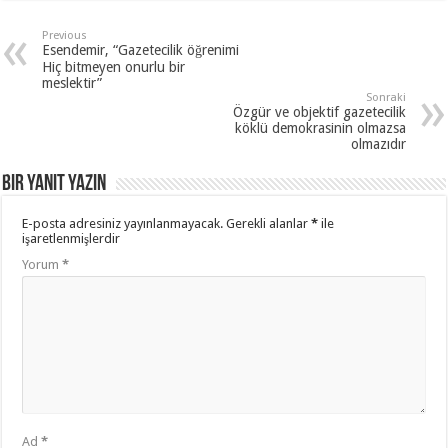
Previous
Esendemir, “Gazetecilik öğrenimi
Hiç bitmeyen onurlu bir
meslektir”
Sonraki
Özgür ve objektif gazetecilik
köklü demokrasinin olmazsa
olmazıdır
Bir yanıt yazın
E-posta adresiniz yayınlanmayacak.
Gerekli alanlar
*
ile
işaretlenmişlerdir
Yorum
*
Ad
*