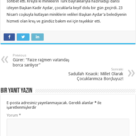
sohbet etti. Kreşte ki miniklerin Türk bayraklarıyla hazırladığı dansı
izleyen Başkan Kadir Aydar, çocuklarla keyif dolu bir gün geçirdi. 23
Nisan’ı coşkuyla kutlayan miniklerin velileri Başkan Aydar’a belediyenin
hizmeti olan kreş ve gündüz bakım evi için teşekkür etti.
Previous
Gürer: “Faize rağmen vatandaş
borca sarılıyor”
Sonraki
Sadullah Kısacık: Millet Olarak
Çocuklarımıza Borçluyuz!
Bir yanıt yazın
E-posta adresiniz yayınlanmayacak.
Gerekli alanlar
*
ile
işaretlenmişlerdir
Yorum
*