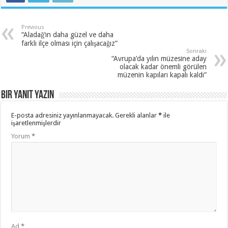
Previous
“Aladağ’ın daha güzel ve daha
farklı ilçe olması için çalışacağız”
Sonraki
“Avrupa’da yılın müzesine aday
olacak kadar önemli görülen
müzenin kapıları kapalı kaldı”
Bir yanıt yazın
E-posta adresiniz yayınlanmayacak.
Gerekli alanlar
*
ile
işaretlenmişlerdir
Yorum
*
Ad
*