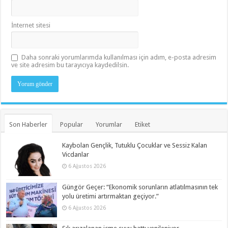
İnternet sitesi
Daha sonraki yorumlarımda kullanılması için adım, e-posta adresim
ve site adresim bu tarayıcıya kaydedilsin.
Son Haberler
Popular
Yorumlar
Etiket
Kaybolan Gençlik, Tutuklu Çocuklar ve Sessiz Kalan
Vicdanlar
6 Ağustos 2026
Güngör Geçer: “Ekonomik sorunların atlatılmasının tek
yolu üretimi artırmaktan geçiyor.”
6 Ağustos 2026