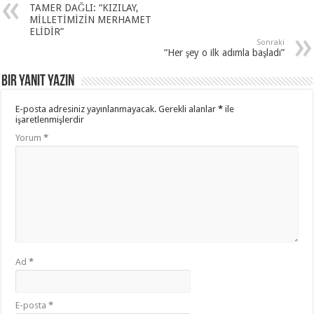
TAMER DAĞLI: “KIZILAY,
MİLLETİMİZİN MERHAMET
ELİDİR”
Sonraki
“Her şey o ilk adımla başladı”
Bir yanıt yazın
E-posta adresiniz yayınlanmayacak.
Gerekli alanlar
*
ile
işaretlenmişlerdir
Yorum
*
Ad
*
E-posta
*