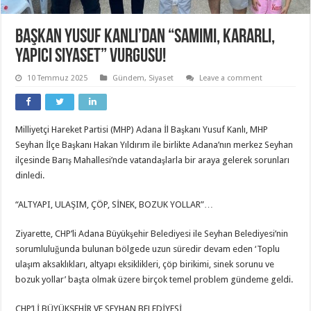
Başkan Yusuf Kanlı’dan “Samimi, kararlı,
yapıcı siyaset” vurgusu!
10 Temmuz 2025
Gündem
,
Siyaset
Leave a comment
Milliyetçi Hareket Partisi (MHP) Adana İl Başkanı Yusuf Kanlı, MHP
Seyhan İlçe Başkanı Hakan Yıldırım ile birlikte Adana’nın merkez Seyhan
ilçesinde Barış Mahallesi’nde vatandaşlarla bir araya gelerek sorunları
dinledi.
“ALTYAPI, ULAŞIM, ÇÖP, SİNEK, BOZUK YOLLAR”…
Ziyarette, CHP’li Adana Büyükşehir Belediyesi ile Seyhan Belediyesi’nin
sorumluluğunda bulunan bölgede uzun süredir devam eden ‘Toplu
ulaşım aksaklıkları, altyapı eksiklikleri, çöp birikimi, sinek sorunu ve
bozuk yollar’ başta olmak üzere birçok temel problem gündeme geldi.
CHP’Lİ BÜYÜKŞEHİR VE SEYHAN BELEDİYESİ