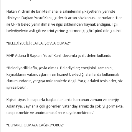
Hakan Yıldırım ile birlikte mahalle sakinlerinin şikâyetlerini yerinde
dinleyen Başkan Yusuf Kanlı, giderek artan söz konusu sorunların ‘Her
iki CHP’li belediyenin ihmal ve ilgisizliklerinden’ kaynaklandığını, ilgili
belediyelerin asli görevlerini yerine getirmediği görüşünü dile getirdi.
“BELEDİYECİLİK LAFLA, ŞOVLA OLMAZ”
MHP Adana İl Başkanı Yusuf Kanlı devamla şu ifadeleri kullandı:
“Belediyecilik lafla, şovla olmaz. Belediyeler; enerjisini, zamanını,
kaynaklarını vatandaşlarımızın hizmet beklediği alanlarda kullanmak
durumundadır, yargıya müdahalede değil. Yargı adaleti tesis eder, siz
işinize bakın.
Kişisel siyasi hesaplarla başka alanlarda harcanan zamanı ve enerjiyi
Adana’ya, Seyhan’a çok görenleri vatandaşlarımız da çok iyi görmekte,
takip etmekte ve unutmamak üzere kaydetmektedir.”
“DUYARLI OLMAYA ÇAĞIRIYORUZ”