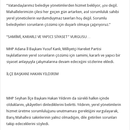
“Vatandaşlarımız belediye yönetimlerden hizmet bekliyor, şov değil.
Mahallelerimizin çilesi her geçen gün artarken, asıl sorumluluk sahibi
yerel yöneticilerin vurdumduymaz tavırları hoş değil. Sorumlu
belediyeleri sorunların çözümü için duyarlı olmaya çağırıyoruz.”
“SAMİMİ, KARARLI VE YAPICI SİYASET” VURGUSU…
MHP Adana İl Başkanı Yusuf Kanlı, Milliyetçi Hareket Partisi
teşkilatlarının yerel sorunların çözümü için samimi, kararlı ve yapıcı bir
siyaset anlayışıyla çalışmalarına devam edeceğini sözlerine ekledi.
İLÇE BAŞKANI HAKAN YILDIRIM
MHP Seyhan İlçe Başkanı Hakan Yıldırım da sürekli halkın içinde
olduklarını, şikâyetleri dinlediklerini belirtti. Yıldırım, yerel yönetimlerin
hizmet üretme sorumluluğunu unutmaması gerektiğini vurgulayarak,
Barış Mahallesi sakinlerinin yalnız olmadığını, dile getirilen sorunları
takip edeceklerini söyledi.