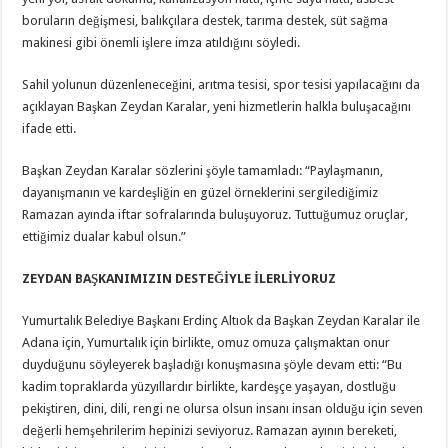
boruların değişmesi, balıkçılara destek, tarıma destek, süt sağma
makinesi gibi önemli işlere imza atıldığını söyledi.
Sahil yolunun düzenleneceğini, arıtma tesisi, spor tesisi yapılacağını da
açıklayan Başkan Zeydan Karalar, yeni hizmetlerin halkla buluşacağını
ifade etti.
Başkan Zeydan Karalar sözlerini şöyle tamamladı: “Paylaşmanın,
dayanışmanın ve kardeşliğin en güzel örneklerini sergilediğimiz
Ramazan ayında iftar sofralarında buluşuyoruz. Tuttuğumuz oruçlar,
ettiğimiz dualar kabul olsun.”
ZEYDAN BAŞKANIMIZIN DESTEĞİYLE İLERLİYORUZ
Yumurtalık Belediye Başkanı Erdinç Altıok da Başkan Zeydan Karalar ile
Adana için, Yumurtalık için birlikte, omuz omuza çalışmaktan onur
duyduğunu söyleyerek başladığı konuşmasına şöyle devam etti: “Bu
kadim topraklarda yüzyıllardır birlikte, kardeşçe yaşayan, dostluğu
pekiştiren, dini, dili, rengi ne olursa olsun insanı insan olduğu için seven
değerli hemşehrilerim hepinizi seviyoruz. Ramazan ayının bereketi,