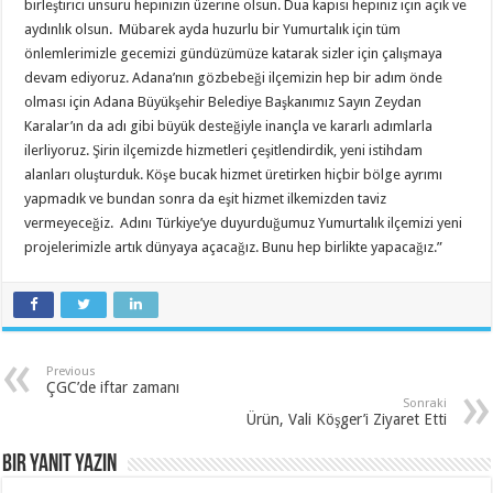
birleştirici unsuru hepinizin üzerine olsun. Dua kapısı hepiniz için açık ve
aydınlık olsun. Mübarek ayda huzurlu bir Yumurtalık için tüm
önlemlerimizle gecemizi gündüzümüze katarak sizler için çalışmaya
devam ediyoruz. Adana’nın gözbebeği ilçemizin hep bir adım önde
olması için Adana Büyükşehir Belediye Başkanımız Sayın Zeydan
Karalar’ın da adı gibi büyük desteğiyle inançla ve kararlı adımlarla
ilerliyoruz. Şirin ilçemizde hizmetleri çeşitlendirdik, yeni istihdam
alanları oluşturduk. Köşe bucak hizmet üretirken hiçbir bölge ayrımı
yapmadık ve bundan sonra da eşit hizmet ilkemizden taviz
vermeyeceğiz. Adını Türkiye’ye duyurduğumuz Yumurtalık ilçemizi yeni
projelerimizle artık dünyaya açacağız. Bunu hep birlikte yapacağız.”
Previous
ÇGC’de iftar zamanı
Sonraki
Ürün, Vali Köşger’i Ziyaret Etti
Bir yanıt yazın