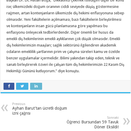
Başkan Dr. Dt. Hasan Boğa, “Dikkatinizi çekmek istediğim diğer bir konu
ise; ülkemizdeki doğum oranının ciddi seviyede düşüş göstermesine
rağmen, artan kontenjanların ülkemizde diş hekimi enflasyonuna sebep
olmasıdır. Yeni fakültelerin açılmaması, bazı fakültelerin birleştirilmesi
ve kontenjanların insan gücü planlamasına göre yapılması bu
enflasyonu önleyecek tedbirlerdendir. Diğer önemli bir husus da
emekli diş hekimlerinin emekli aylıklarının çok düşük olmasıdır. Emekli
diş hekimlerimizin maaşları; sağlık sektörünü ilgilendiren akademik
odaların emeklilik şartlarının prim ve çalışma süreleri kamu ve özelde
benzer uygulamalar içermelidir. Bilimi yakından takip eden, teknik ve
sanatı birleştirerek özveri ile çalışan tüm diş hekimlerimizin 22 Kasım Diş
Hekimliği Gününü kutluyorum.” diye konuştu.
Previous
Ayhan Barut’tan ücretli doğum
izni çağrısı
Sonraki
Öğrenci Bursundan 59 Tavuk
Döner Eksildi!