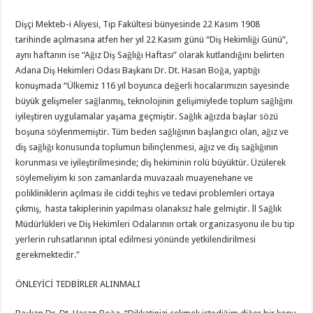
Dişçi Mekteb-i Aliyesi, Tıp Fakültesi bünyesinde 22 Kasım 1908
tarihinde açılmasına atfen her yıl 22 Kasım günü “Diş Hekimliği Günü”,
aynı haftanın ise “Ağız Diş Sağlığı Haftası” olarak kutlandığını belirten
Adana Diş Hekimleri Odası Başkanı Dr. Dt. Hasan Boğa, yaptığı
konuşmada “Ülkemiz 116 yıl boyunca değerli hocalarımızın sayesinde
büyük gelişmeler sağlanmış, teknolojinin gelişimiylede toplum sağlığını
iyileştiren uygulamalar yaşama geçmiştir. Sağlık ağızda başlar sözü
boşuna söylenmemiştir. Tüm beden sağlığının başlangıcı olan, ağız ve
diş sağlığı konusunda toplumun bilinçlenmesi, ağız ve diş sağlığının
korunması ve iyileştirilmesinde; diş hekiminin rolü büyüktür. Üzülerek
söylemeliyim ki son zamanlarda muvazaalı muayenehane ve
polikliniklerin açılması ile ciddi teşhis ve tedavi problemleri ortaya
çıkmış, hasta takiplerinin yapılması olanaksız hale gelmiştir. İl Sağlık
Müdürlükleri ve Diş Hekimleri Odalarının ortak organizasyonu ile bu tip
yerlerin ruhsatlarının iptal edilmesi yönünde yetkilendirilmesi
gerekmektedir.”
ÖNLEYİCİ TEDBİRLER ALINMALI