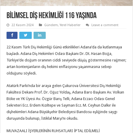
BİLİMSEL DİŞ HEKİMLİĞİ 116 YAŞINDA
22 Kasım 2024
Gündem
,
Yerel Haberler
Leave a comment
22 Kasım Türk Diş Hekimliği Günü etkinlikleri Adana’da da kutlanmaya
başladı. Adana Diş Hekimleri Odası Başkanı Dr. Dt. Hasan Boğa,
Türkiye’de doğum oranının ciddi seviyede düşüş göstermesine rağmen;
artan kontenjanların diş hekimi enflasyonu yaşanmasına sebep
olduğunu söyledi.
Atatürk Parkı’nda bir araya gelen Çukurova Üniversitesi Diş Hekimliği
Fakültesi Dekanı Prof. Dr. Oğuz Yoldaş, Adana Baro Başkanı Av. Volkan
Böke ve YK Üyesi Av. Özgür Barış Telli, Adana Eczacı Odası Genel
Sekreteri Ecz. Erdem Kızıltepe ve Sayman Ecz. M. Ceyhun Dalkır ile
dişhekimleri Adana Büyükşehir Belediyesi Bandosu eşliğinde saygı
duruşunda bulunup, İstiklal Marşı’nı okudu.
MUVAZAALI İŞYERLERİNİN RUHSATLARI İPTAL EDİLMELİ