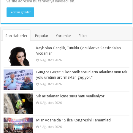
ve site adresim bu tarayıcıya kaydedilsin.
Son Haberler
Popular
Yorumlar
Etiket
Kaybolan Gençlik, Tutuklu Çocuklar ve Sessiz Kalan
Vicdanlar
6 Ağustos 2026
Güngör Geçer: “Ekonomik sorunların atlatılmasının tek
yolu üretimi artırmaktan geçiyor.”
6 Ağustos 2026
Sık arızalanan içme suyu hattı yenileniyor
6 Ağustos 2026
MHP Adana’da 15 İlçe Kongresini Tamamladı
3 Ağustos 2026