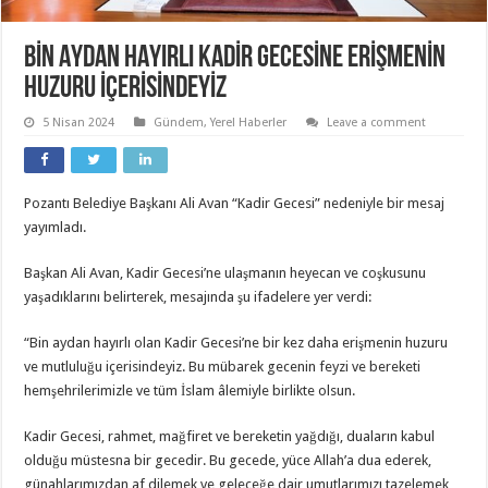
BİN AYDAN HAYIRLI KADİR GECESİNE ERİŞMENİN
HUZURU İÇERİSİNDEYİZ
5 Nisan 2024
Gündem
,
Yerel Haberler
Leave a comment
Pozantı Belediye Başkanı Ali Avan “Kadir Gecesi” nedeniyle bir mesaj
yayımladı.
Başkan Ali Avan, Kadir Gecesi’ne ulaşmanın heyecan ve coşkusunu
yaşadıklarını belirterek, mesajında şu ifadelere yer verdi:
“Bin aydan hayırlı olan Kadir Gecesi’ne bir kez daha erişmenin huzuru
ve mutluluğu içerisindeyiz. Bu mübarek gecenin feyzi ve bereketi
hemşehrilerimizle ve tüm İslam âlemiyle birlikte olsun.
Kadir Gecesi, rahmet, mağfiret ve bereketin yağdığı, duaların kabul
olduğu müstesna bir gecedir. Bu gecede, yüce Allah’a dua ederek,
günahlarımızdan af dilemek ve geleceğe dair umutlarımızı tazelemek