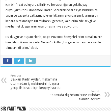
için bir fırsat buluyoruz. Birlik ve beraberliğe en çok ihtiyaç
duyduğumuz bu dönemde, Kadir Gecesi’nin vesilesiyle birbirimize
sevgi ve saygıyla yaklaşmalı, kırgınlıklarımızı ve dargınlıklarımızı bir
kenara bırakmalıyız. Bu mübarek gecenin, kalplerimizde sevgi ve
merhamet duygularını yeşertmesini niyaz ediyorum.
Bu duygu ve düşüncelerle, başta Pozantılı hemşehrilerim olmak üzere
tüm İslam âleminin Kadir Gecesi’ni kutlar, bu gecenin hayırlara vesile
olmasını dilerim.” dedi.
Previous
Başkan Kadir Aydar, makamına
oturmadan iş makinesinin başına
geçip ilk icraatı için kepçeyi vurdu
Sonraki
“Kamuda diş hekimlerine istihdam
alanları açılsın”
Bir yanıt yazın