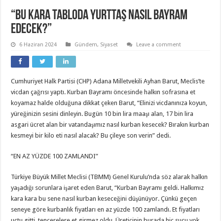
“Bu kara tabloda yurttaş nasıl bayram
edecek?”
6 Haziran 2024
Gündem
,
Siyaset
Leave a comment
Cumhuriyet Halk Partisi (CHP) Adana Milletvekili Ayhan Barut, Meclis’te
vicdan çağrısı yaptı. Kurban Bayramı öncesinde halkın sofrasına et
koyamaz halde olduğuna dikkat çeken Barut, “Elinizi vicdanınıza koyun,
yüreğinizin sesini dinleyin. Bugün 10 bin lira maaşı alan, 17 bin lira
asgari ücret alan bir vatandaşımız nasıl kurban kesecek? Bırakın kurban
kesmeyi bir kilo eti nasıl alacak? Bu çileye son verin” dedi.
“EN AZ YÜZDE 100 ZAMLANDI”
Türkiye Büyük Millet Meclisi (TBMM) Genel Kurulu’nda söz alarak halkın
yaşadığı sorunlara işaret eden Barut, “Kurban Bayramı geldi. Halkımız
kara kara bu sene nasıl kurban keseceğini düşünüyor. Çünkü geçen
seneye göre kurbanlık fiyatları en az yüzde 100 zamlandı. Et fiyatları
uçtu gitti, tencerelere et girmez oldu. Üreticinin burada hiç suçu yok.