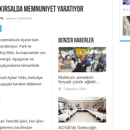
i Kırsalda Memnuniyet Yaratıyor
6 
Leave a comment
Benzer Haberler
özetmeksizin ilçenin tüm
 sürdürüyor. Park ve
Köy Ekibi, bu kapsamda son
ükmangıt, Ağaçpınar ve
çalışmalarını tamamladı.
Mahkum annelerin
evil Aydar Yıldız, belediye
feryadı yürek ağlattı…
ışıyla hareket ettiklerini
7 Ağustos 2026
”
Temizlik İşleri, Fen İşleri
AOSB’de Geleceğin
plerimiz tarafından