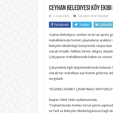
Ceyhan Belediyesi Köy Ekib
2 Ocak 2026
Gündem
,
Yerel Haberler
Facebook
Twitter
LinkedIn
Ceyhan Belediyesi, merkez ve kırsal ayrımı g
mahallelerinde hizmet çalışmalarını aralıksız
Bahçeler Müdürlüğü bünyesinde oluşturulan 
olarak Irmaklı, Yellibel, Kırmıt, Altıgöz, Büy
Çokçapınar mahallelerinde bakım ve onarım 
Çalışmalarla ilgili değerlendirmede bulunan S
olarak her mahalleye eşit hizmet götürme anlay
vurguladı.
“DÜZENLİ HİZMET ÇIKARTMASI YAPIYORUZ
Başkan Vekili Yıldız açıklamasında,
“Ceyhan’ımızda merkez-kırsal ayrımı yapmadan 
ve Park ve Bahçeler Müdürlüğümüze bağlı eki