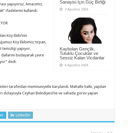
Sanayisi İçin Güç Birliği
ması yapıyoruz. Amacımız,
7 Ağustos 2026
” ifadelerini kullandı.
IYOR
an Köy Ekibi’nin
uğumuz Köy Ekibimiz; tırpan,
temizliği yapıyor,
Kaybolan Gençlik,
Tutuklu Çocuklar ve
ç dallarını budayarak çevre
Sessiz Kalan Vicdanlar
iyor” dedi.
6 Ağustos 2026
kinleri tarafından memnuniyetle karşılandı. Mahalle halkı, yapılan
rı dolayısıyla Ceyhan Belediyesi’ne ve sahada görev yapan
er
LinkedIn