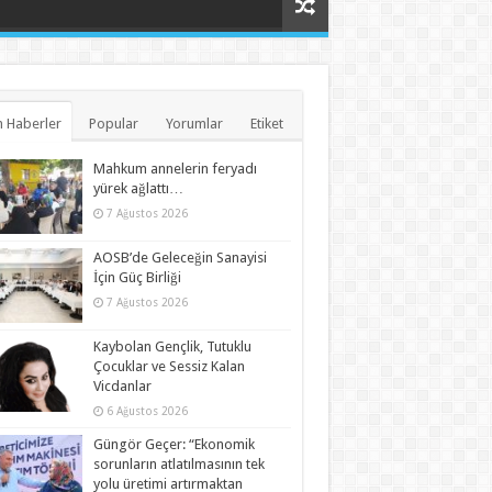
 Haberler
Popular
Yorumlar
Etiket
Mahkum annelerin feryadı
yürek ağlattı…
7 Ağustos 2026
AOSB’de Geleceğin Sanayisi
İçin Güç Birliği
7 Ağustos 2026
Kaybolan Gençlik, Tutuklu
Çocuklar ve Sessiz Kalan
Vicdanlar
6 Ağustos 2026
Güngör Geçer: “Ekonomik
sorunların atlatılmasının tek
yolu üretimi artırmaktan