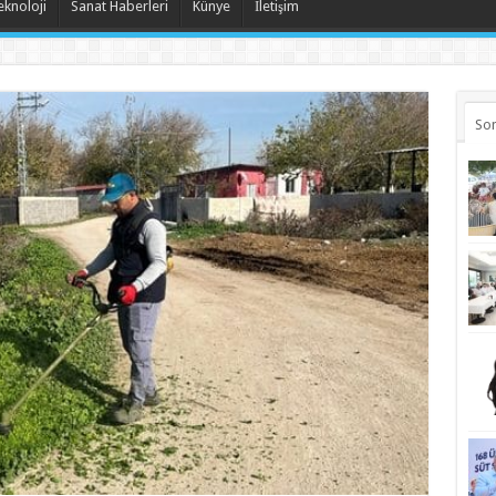
eknoloji
Sanat Haberleri
Künye
İletişim
Son