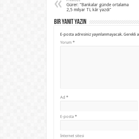
Previous
Gürer: “Bankalar günde ortalama
2,5 milyar TL kâr yazdı”
Bir yanıt yazın
E-posta adresiniz yayınlanmayacak.
Gerekli 
Yorum
*
Ad
*
E-posta
*
İnternet sitesi