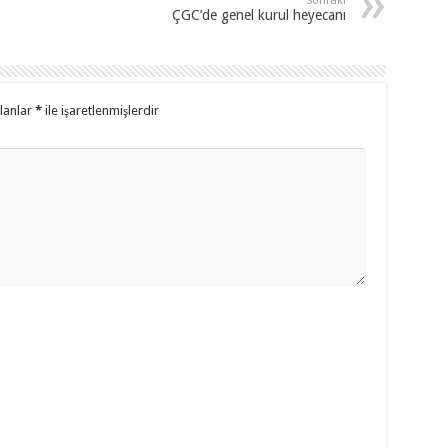
Sonraki
ÇGC’de genel kurul heyecanı
alanlar
*
ile işaretlenmişlerdir