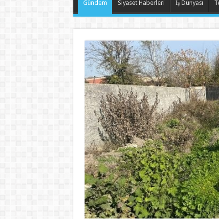
Gündem
Siyaset Haberleri
İş Dünyası
T