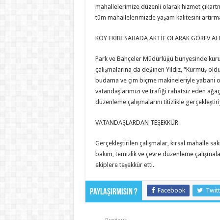
mahallelerimize düzenli olarak hizmet çıkart
tüm mahallelerimizde yaşam kalitesini artırmak
KÖY EKİBİ SAHADA AKTİF OLARAK GÖREV AL
Park ve Bahçeler Müdürlüğü bünyesinde kurul
çalışmalarına da değinen Yıldız, “Kurmuş old
budama ve çim biçme makineleriyle yabani ot 
vatandaşlarımızı ve trafiği rahatsız eden ağa
düzenleme çalışmalarını titizlikle gerçekleştir
VATANDAŞLARDAN TEŞEKKÜR
Gerçekleştirilen çalışmalar, kırsal mahalle sa
bakım, temizlik ve çevre düzenleme çalışmala
ekiplere teşekkür etti.
Facebook
Twitt
Paylaşırmısın ?