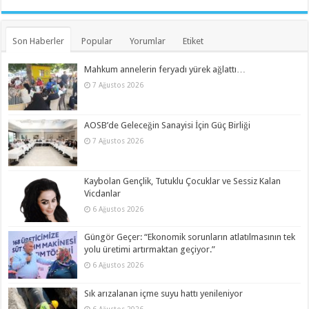
Son Haberler
Popular
Yorumlar
Etiket
Mahkum annelerin feryadı yürek ağlattı…
7 Ağustos 2026
AOSB’de Geleceğin Sanayisi İçin Güç Birliği
7 Ağustos 2026
Kaybolan Gençlik, Tutuklu Çocuklar ve Sessiz Kalan
Vicdanlar
6 Ağustos 2026
Güngör Geçer: “Ekonomik sorunların atlatılmasının tek
yolu üretimi artırmaktan geçiyor.”
6 Ağustos 2026
Sık arızalanan içme suyu hattı yenileniyor
6 Ağustos 2026