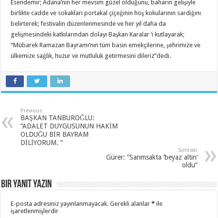
Esendemir; Adana’nın her mevsim güzel olduğunu, baharın gelişiyle
birlikte cadde ve sokakları portakal çiçeğinin hoş kokularının sardığını
belirterek; festivalin düzenlenmesinde ve her yıl daha da
gelişmesindeki katkılarından dolayı Başkan Karalar ‘i kutlayarak;
“Mübarek Ramazan Bayramı’nın tüm basın emekçilerine, şehrimize ve
ülkemize sağlık, huzur ve mutluluk getirmesini dileriz”dedi.
Previous
BAŞKAN TANBUROĞLU:
“ADALET DUYGUSUNUN HAKİM
OLDUĞU BİR BAYRAM
DİLİYORUM. ”
Sonraki
Gürer: “Sarımsakta ‘beyaz altın’
oldu”
Bir yanıt yazın
E-posta adresiniz yayınlanmayacak.
Gerekli alanlar
*
ile
işaretlenmişlerdir