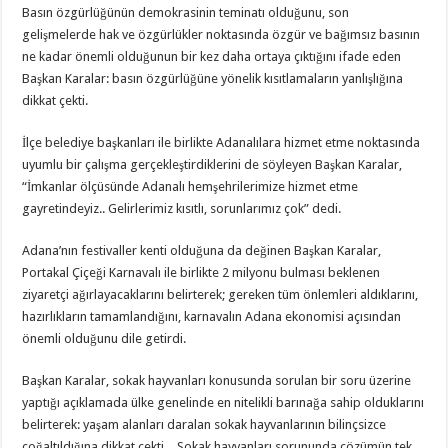
Basın özgürlüğünün demokrasinin teminatı olduğunu, son
gelişmelerde hak ve özgürlükler noktasında özgür ve bağımsız basının
ne kadar önemli olduğunun bir kez daha ortaya çıktığını ifade eden
Başkan Karalar: basın özgürlüğüne yönelik kısıtlamaların yanlışlığına
dikkat çekti.
İlçe belediye başkanları ile birlikte Adanalılara hizmet etme noktasında
uyumlu bir çalışma gerçekleştirdiklerini de söyleyen Başkan Karalar,
“İmkanlar ölçüsünde Adanalı hemşehrilerimize hizmet etme
gayretindeyiz.. Gelirlerimiz kısıtlı, sorunlarımız çok” dedi.
Adana’nın festivaller kenti olduğuna da değinen Başkan Karalar,
Portakal Çiçeği Karnavalı ile birlikte 2 milyonu bulması beklenen
ziyaretçi ağırlayacaklarını belirterek; gereken tüm önlemleri aldıklarını,
hazırlıkların tamamlandığını, karnavalın Adana ekonomisi açısından
önemli olduğunu dile getirdi.
Başkan Karalar, sokak hayvanları konusunda sorulan bir soru üzerine
yaptığı açıklamada ülke genelinde en nitelikli barınağa sahip olduklarını
belirterek: yaşam alanları daralan sokak hayvanlarının bilinçsizce
çoğaltıldığına dikkat çekti…Sokak hayvanları sorununda çözümün tek