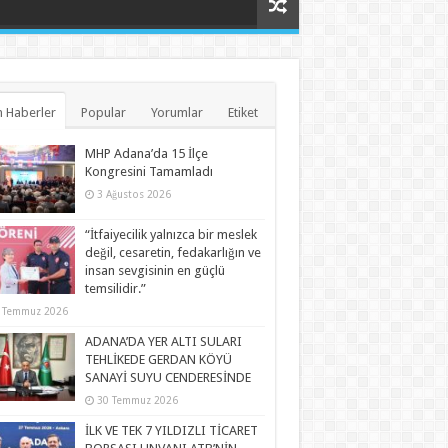
 Haberler
Popular
Yorumlar
Etiket
MHP Adana’da 15 İlçe
Kongresini Tamamladı
3 Ağustos 2026
“İtfaiyecilik yalnızca bir meslek
değil, cesaretin, fedakarlığın ve
insan sevgisinin en güçlü
temsilidir.”
 Temmuz 2026
ADANA’DA YER ALTI SULARI
TEHLİKEDE GERDAN KÖYÜ
SANAYİ SUYU CENDERESİNDE
30 Temmuz 2026
İLK VE TEK 7 YILDIZLI TİCARET