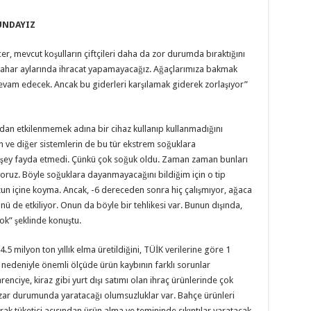
UNDAYIZ
cer, mevcut koşulların çiftçileri daha da zor durumda bıraktığını
bahar aylarında ihracat yapamayacağız. Ağaçlarımıza bakmak
evam edecek. Ancak bu giderleri karşılamak giderek zorlaşıyor”
ndan etkilenmemek adına bir cihaz kullanıp kullanmadığını
 ve diğer sistemlerin de bu tür ekstrem soğuklara
r şey fayda etmedi. Çünkü çok soğuk oldu. Zaman zaman bunları
oruz. Böyle soğuklara dayanmayacağını bildiğim için o tip
uzun içine koyma. Ancak, -6 dereceden sonra hiç çalışmıyor, ağaca
nü de etkiliyor. Onun da böyle bir tehlikesi var. Bunun dışında,
ok” şeklinde konuştu.
.5 milyon ton yıllık elma üretildiğini, TÜİK verilerine göre 1
n nedeniyle önemli ölçüde ürün kaybının farklı sorunlar
arenciye, kiraz gibi yurt dışı satımı olan ihraç ürünlerinde çok
pazar durumunda yaratacağı olumsuzluklar var. Bahçe ürünleri
ak tüketici açısından ürün alma ve temininde sıkıntılar yaratacak