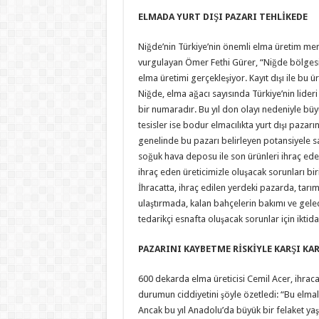
ELMADA YURT DIŞI PAZARI TEHLİKEDE
Niğde’nin Türkiye’nin önemli elma üretim me
vurgulayan Ömer Fethi Gürer, “Niğde bölges
elma üretimi gerçekleşiyor. Kayıt dışı ile bu 
Niğde, elma ağacı sayısında Türkiye’nin lideri
bir numaradır. Bu yıl don olayı nedeniyle bü
tesisler ise bodur elmacılıkta yurt dışı pazarı
genelinde bu pazarı belirleyen potansiyele sa
soğuk hava deposu ile son ürünleri ihraç ede
ihraç eden üreticimizle oluşacak sorunları bir
İhracatta, ihraç edilen yerdeki pazarda, tarım 
ulaştırmada, kalan bahçelerin bakımı ve gele
tedarikçi esnafta oluşacak sorunlar için iktida
PAZARINI KAYBETME RİSKİYLE KARŞI KA
600 dekarda elma üreticisi Cemil Acer, ihracat
durumun ciddiyetini şöyle özetledi: “Bu elmala
Ancak bu yıl Anadolu’da büyük bir felaket ya