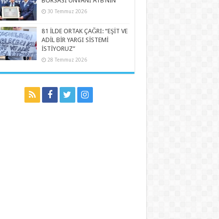
BORSASI UNVANI ATB’NİN
30 Temmuz 2026
81 İLDE ORTAK ÇAĞRI: “EŞİT VE
ADİL BİR YARGI SİSTEMİ
İSTİYORUZ”
28 Temmuz 2026