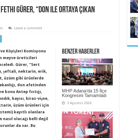
Fethi Gürer, “Don ile ortaya çıkan
ri
Leave a comment
Benzer Haberler
 ve Köyişleri Komisyonu
n meyve üreticileri
nceledi. Gürer, “Sert
 şeftali, nektarin, erik,
t, üzüm gibi ürünlerde
akanlığı, don afetinden
MHP Adana’da 15 İlçe
e konu Antep fıstığı,
Kongresini Tamamladı
ndık, kayısı, kiraz-vişne,
3 Ağustos 2026
tarin, üzüm ürünleri için
istemi) kayıtlı olanlara
 nasıl olacağı belli değil
orunlar da var. Bu