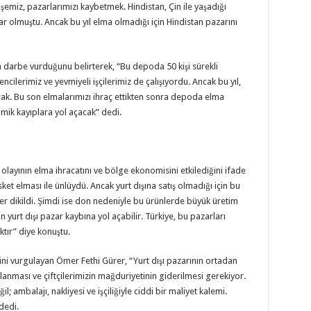
dişemiz, pazarlarımızı kaybetmek. Hindistan, Çin ile yaşadığı
ar olmuştu. Ancak bu yıl elma olmadığı için Hindistan pazarını
a darbe vurduğunu belirterek, “Bu depoda 50 kişi sürekli
ncilerimiz ve yevmiyeli işçilerimiz de çalışıyordu. Ancak bu yıl,
ak. Bu son elmalarımızı ihraç ettikten sonra depoda elma
ik kayıplara yol açacak” dedi.
olayının elma ihracatını ve bölge ekonomisini etkilediğini ifade
t elması ile ünlüydü. Ancak yurt dışına satış olmadığı için bu
er dikildi. Şimdi ise don nedeniyle bu ürünlerde büyük üretim
urt dışı pazar kaybına yol açabilir. Türkiye, bu pazarları
tır” diye konuştu.
ni vurgulayan Ömer Fethi Gürer, “Yurt dışı pazarının ortadan
anlanması ve çiftçilerimizin mağduriyetinin giderilmesi gerekiyor.
l; ambalajı, nakliyesi ve işçiliğiyle ciddi bir maliyet kalemi.
dedi.