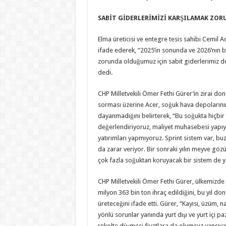
SABİT GİDERLERİMİZİ KARŞILAMAK ZOR
Elma üreticisi ve entegre tesis sahibi Cemil A
ifade ederek, “2025’in sonunda ve 2026’nın 
zorunda olduğumuz için sabit giderlerimiz d
dedi.
CHP Milletvekili Ömer Fethi Gürer’in zirai do
sorması üzerine Acer, soğuk hava depolarının
dayanmadığını belirterek, “Bu soğukta hiçbi
değerlendiriyoruz, maliyet muhasebesi yapıy
yatırımları yapmıyoruz. Sprint sistem var, b
da zarar veriyor. Bir sonraki yılın meyve gözü
çok fazla soğuktan koruyacak bir sistem de y
CHP Milletvekili Ömer Fethi Gürer, ülkemizde 4
milyon 363 bin ton ihraç edildiğini, bu yıl do
üreteceğini ifade etti. Gürer, “Kayısı, üzüm, n
yönlü sorunlar yanında yurt dışı ve yurt içi 
rekolte düşmesi fiyatlara da olumsuz yansıyar