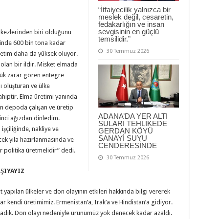
“İtfaiyecilik yalnızca bir
meslek değil, cesaretin,
fedakarlığın ve insan
sevgisinin en güçlü
rkezlerinden biri olduğunu
temsilidir.”
inde 600 bin tona kadar
30 Temmuz 2026
üretim daha da yüksek oluyor.
 olan bir ildir. Misket elmada
yük zarar gören entegre
nı oluşturan ve ülke
hiptir. Elma üretimi yanında
n depoda çalışan ve üretip
ADANA’DA YER ALTI
inci ağızdan dinledim.
SULARI TEHLİKEDE
işçiliğinde, nakliye ve
GERDAN KÖYÜ
SANAYİ SUYU
cek yıla hazırlanmasında ve
CENDERESİNDE
r politika üretmelidir” dedi.
30 Temmuz 2026
RŞIYAYIZ
 yapılan ülkeler ve don olayının etkileri hakkında bilgi vererek
r kendi üretimimiz. Ermenistan’a, Irak’a ve Hindistan’a gidiyor.
şadık. Don olayı nedeniyle ürünümüz yok denecek kadar azaldı.