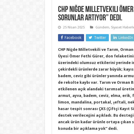
CHP Niğde Milletvekili Ömer 
sorunlar artıyor” dedi.
25 Nisan 2025
Gündem
,
Siyaset Haberle
Facebook
Twitter
LinkedIn
CHP Niğde Milletvekili ve Tarım, Orman
Üyesi Ömer Fethi Gürer, don felaketini
üzerindeki olumsuz etkilerini yerinde i
çekirdekli ürünlerde zarar büyük; kayısı,
badem, ceviz gibi ürünler yanında armu
de rekolte kaybı var. Tarım ve Orman B
etkilenen açık alandaki tarımsal üretim
armut, ayva, badem, ceviz, elma, erik, fı
limon, mandalina, portakal, şeftali, nek
hasar tespit sonrası ÇKS (Çiftçi Kayıt S
destek verileceğini açıkladı. Bu desteğin
ancak ürün kadar ürünle ortaya çıkan s
konuda bir açıklama yok” dedi.