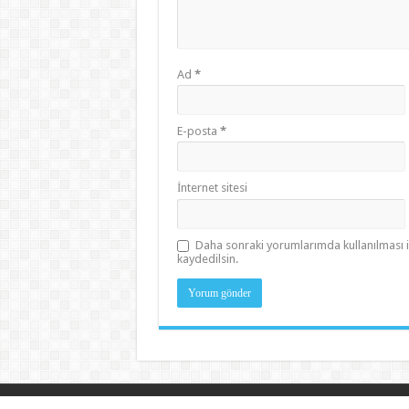
Ad
*
E-posta
*
İnternet sitesi
Daha sonraki yorumlarımda kullanılması i
kaydedilsin.