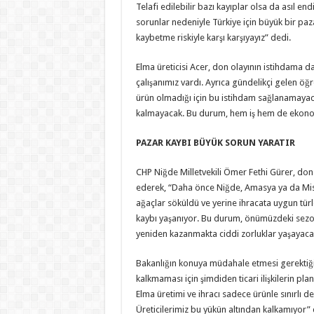
Telafi edilebilir bazı kayıplar olsa da asıl en
sorunlar nedeniyle Türkiye için büyük bir paz
kaybetme riskiyle karşı karşıyayız” dedi.
Elma üreticisi Acer, don olayının istihdama d
çalışanımız vardı. Ayrıca gündelikçi gelen öğre
ürün olmadığı için bu istihdam sağlanamayac
kalmayacak. Bu durum, hem iş hem de ekonom
PAZAR KAYBI BÜYÜK SORUN YARATIR
CHP Niğde Milletvekili Ömer Fethi Gürer, don 
ederek, “Daha önce Niğde, Amasya ya da Miske
ağaçlar söküldü ve yerine ihracata uygun türl
kaybı yaşanıyor. Bu durum, önümüzdeki sezon y
yeniden kazanmakta ciddi zorluklar yaşayacak
Bakanlığın konuya müdahale etmesi gerektiği
kalkmaması için şimdiden ticari ilişkilerin pl
Elma üretimi ve ihracı sadece ürünle sınırlı deği
Üreticilerimiz bu yükün altından kalkamıyor” 