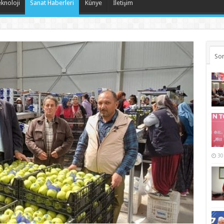
knoloji
Sanat Haberleri
Künye
İletişim
Son
30