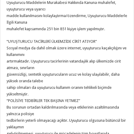
Uyuşturucu Maddelerin Murakabesi Hakkında Kanuna muhalefet,
uyuşturucu veya uyarıcı
madde kullanılmasını kolaylaştırma/özendirme, Uyuşturucu Maddelerle
İlgili Kanuna
muhalefet kapsamında 251 bin 851 kişiye işlem yapılmıştır.
“UYUŞTURUCU TACİRLERİ ÜLKEMZİDE CİRİT ATIYOR”
Sosyal medya da dahil olmak üzere internet, uyuşturucu kaçakçılığını ve
kullanımını
artırmaktadır. Uyuşturucu tacirlerinin vatandaşlık alıp ülkemizde cirit
atması, sınırların
güvensizliği, sentetik uyuşturucuların ucuz ve kolay ulaşılabilir, daha
yüksek oranda talebe
sahip olmaları da uyuşturucu kullanım oranını tehlikeli biçimde
yükseltmiştir.
“POLİSİYE TEDBİRLER TEK BAŞINA YETMEZ”
Bu sorunun ortadan kaldırılmasında veya etkilerinin azaltılmasında
yalnızca polisiye
tedbirlerin yeterli olmayacağı açıktır. Uyuşturucu olgusuna bütüncül bir
yaklaşımın
geliştirilmemesi, uyuşturucu ile mücadelenin tüm boyutlarıyla,