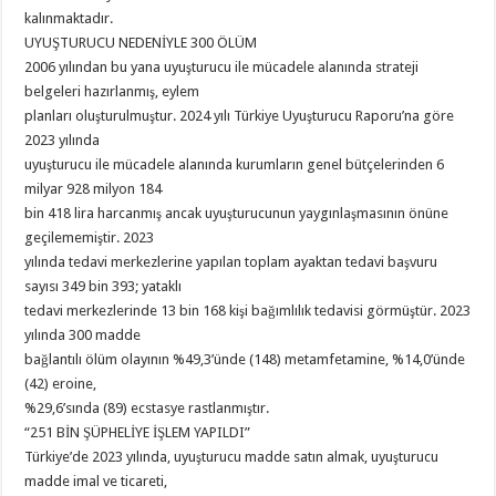
kalınmaktadır.
UYUŞTURUCU NEDENİYLE 300 ÖLÜM
2006 yılından bu yana uyuşturucu ile mücadele alanında strateji
belgeleri hazırlanmış, eylem
planları oluşturulmuştur. 2024 yılı Türkiye Uyuşturucu Raporu’na göre
2023 yılında
uyuşturucu ile mücadele alanında kurumların genel bütçelerinden 6
milyar 928 milyon 184
bin 418 lira harcanmış ancak uyuşturucunun yaygınlaşmasının önüne
geçilememiştir. 2023
yılında tedavi merkezlerine yapılan toplam ayaktan tedavi başvuru
sayısı 349 bin 393; yataklı
tedavi merkezlerinde 13 bin 168 kişi bağımlılık tedavisi görmüştür. 2023
yılında 300 madde
bağlantılı ölüm olayının %49,3’ünde (148) metamfetamine, %14,0’ünde
(42) eroine,
%29,6’sında (89) ecstasye rastlanmıştır.
“251 BİN ŞÜPHELİYE İŞLEM YAPILDI”
Türkiye’de 2023 yılında, uyuşturucu madde satın almak, uyuşturucu
madde imal ve ticareti,