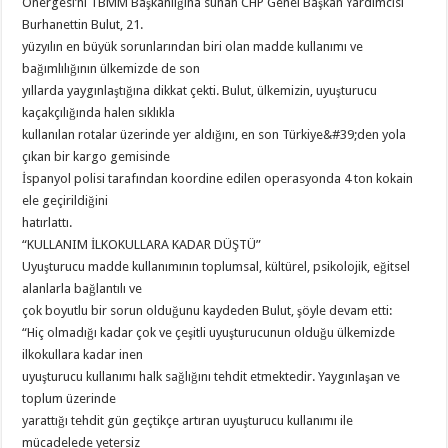
Önergesi’ni TBMM Başkanlığına sunan CHP Genel Başkan Yardımcısı
Burhanettin Bulut, 21.
yüzyılın en büyük sorunlarından biri olan madde kullanımı ve
bağımlılığının ülkemizde de son
yıllarda yaygınlaştığına dikkat çekti. Bulut, ülkemizin, uyuşturucu
kaçakçılığında halen sıklıkla
kullanılan rotalar üzerinde yer aldığını, en son Türkiye&#39;den yola
çıkan bir kargo gemisinde
İspanyol polisi tarafından koordine edilen operasyonda 4 ton kokain
ele geçirildiğini
hatırlattı.
“KULLANIM İLKOKULLARA KADAR DÜŞTÜ”
Uyuşturucu madde kullanımının toplumsal, kültürel, psikolojik, eğitsel
alanlarla bağlantılı ve
çok boyutlu bir sorun olduğunu kaydeden Bulut, şöyle devam etti:
“Hiç olmadığı kadar çok ve çeşitli uyuşturucunun olduğu ülkemizde
ilkokullara kadar inen
uyuşturucu kullanımı halk sağlığını tehdit etmektedir. Yaygınlaşan ve
toplum üzerinde
yarattığı tehdit gün geçtikçe artıran uyuşturucu kullanımı ile
mücadelede yetersiz