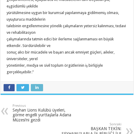
eşgüdümlü şekilde
yürütülmesine uygun bir kurumsal yapılanmaya gidilmemiş olması,
uyuşturucu maddelerin
talebinin engellenmesine yönelik çalışmaların yetersiz kalınması, tedavi
ve rehabilitasyon
çalışmalarında tatmin edici bir ilerleme sağlanmaması en büyük
etkendir. Sürdürülebilir ve
sonuç alıcı bir mücadele ve başarı ancak emniyet güçleri, aileler,
üniversiteler, yerel
yönetimler, medya ve sivil toplum örgütlerinin iş birliğiyle
gerçekleşebilir.”
Previous
Seyhan Lions Kulübü üyeleri,
görme engelli yurttaşlarla Adana
Müzesi’ni gezdi
Sonraki
BAŞKAN TEKİN:
SEYHANLILARLA İŞ BİRLİĞİ İLE