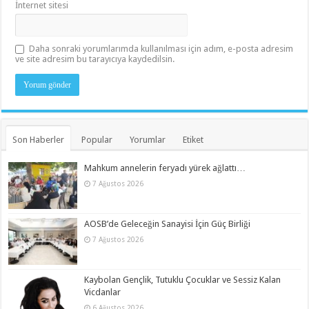
İnternet sitesi
Daha sonraki yorumlarımda kullanılması için adım, e-posta adresim
ve site adresim bu tarayıcıya kaydedilsin.
Son Haberler
Popular
Yorumlar
Etiket
Mahkum annelerin feryadı yürek ağlattı…
7 Ağustos 2026
AOSB’de Geleceğin Sanayisi İçin Güç Birliği
7 Ağustos 2026
Kaybolan Gençlik, Tutuklu Çocuklar ve Sessiz Kalan
Vicdanlar
6 Ağustos 2026