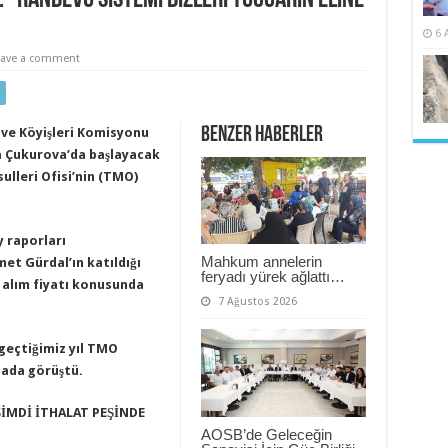
6 
eave a comment
Benzer Haberler
 ve Köyişleri Komisyonu
a Çukurova’da başlayacak
lleri Ofisi’nin (TMO)
 raporları
Mahkum annelerin
t Gürdal’ın katıldığı
feryadı yürek ağlattı…
t alım fiyatı konusunda
7 Ağustos 2026
 geçtiğimiz yıl TMO
lada görüştü.
İMDİ İTHALAT PEŞİNDE
AOSB’de Geleceğin