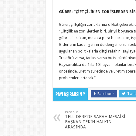
GÜRER: “ÇİFTÇİLİK EN ZOR İŞLERDEN BİR
Gürer, çiftçiliğin zorluklarına dikkat çekerek,
“Çiftçilik en zor işlerden biri. Bir yıl boyunca
gübre alacaksın, mazota para bulacaksın, işçi
Giderlerin kadar gelirin de dengeli olsun be
uygulanan politikalarla çiftçi refahını sağlay
Traktörü varsa, tarlası varsa bu işi sürdürüyor
Hayvancılıkta da 1 ila 10 hayvanı olanlar bıra
öncesinde, üretim sürecinde ve üretim sonra
problemleri artacak.”
Facebook
Twitt
Paylaşırmısın ?
Previous
TELLİDERE’DE SABAH MESAİSİ:
BAŞKAN TEKİN HALKIN
ARASINDA