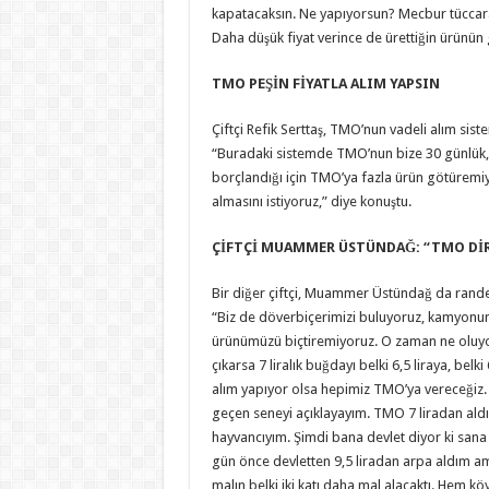
kapatacaksın. Ne yapıyorsun? Mecbur tüccara
Daha düşük fiyat verince de ürettiğin ürünün 
TMO PEŞİN FİYATLA ALIM YAPSIN
Çiftçi Refik Serttaş, TMO’nun vadeli alım sist
“Buradaki sistemde TMO’nun bize 30 günlük, 45
borçlandığı için TMO’ya fazla ürün götüremiy
almasını istiyoruz,” diye konuştu.
ÇİFTÇİ MUAMMER ÜSTÜNDAĞ: “TMO DİRE
Bir diğer çiftçi, Muammer Üstündağ da randev
“Biz de döverbiçerimizi buluyoruz, kamyon
ürünümüzü biçtiremiyoruz. O zaman ne oluyor
çıkarsa 7 liralık buğdayı belki 6,5 liraya, be
alım yapıyor olsa hepimiz TMO’ya vereceğiz
geçen seneyi açıklayayım. TMO 7 liradan aldı
hayvancıyım. Şimdi bana devlet diyor ki sana
gün önce devletten 9,5 liradan arpa aldım am
malın belki iki katı daha mal alacaktı. Hem 