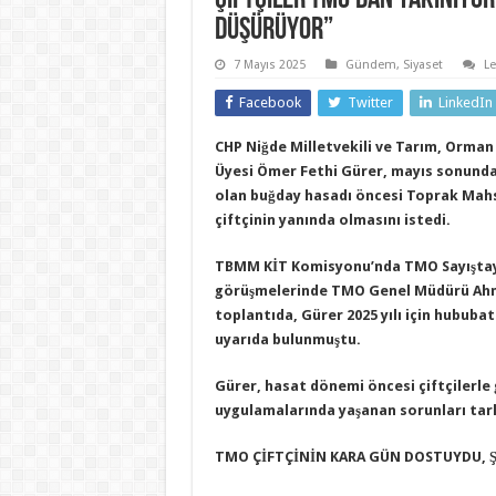
düşürüyor”
7 Mayıs 2025
Gündem
,
Siyaset
L
Facebook
Twitter
LinkedIn
CHP Niğde Milletvekili ve Tarım, Orman
Üyesi Ömer Fethi Gürer, mayıs sonund
olan buğday hasadı öncesi Toprak Mahsu
çiftçinin yanında olmasını istedi.
TBMM KİT Komisyonu’nda TMO Sayıştay
görüşmelerinde TMO Genel Müdürü Ahme
toplantıda, Gürer 2025 yılı için hububa
uyarıda bulunmuştu.
Gürer, hasat dönemi öncesi çiftçilerle
uygulamalarında yaşanan sorunları tar
TMO ÇİFTÇİNİN KARA GÜN DOSTUYDU, Ş