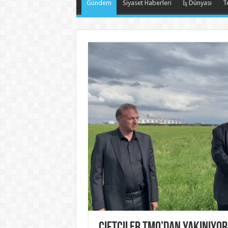
Gündem
Siyaset Haberleri
İş Dünyası
T
Çiftçiler TMO’dan yakınıyor: