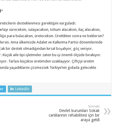
İ”
 üreticilerin desteklenmesi gerektiğini vurguladı:
 tarlayı süreceksin, sulayacaksın, tohum alacaksın, ilaç alacaksın,
liğe para bulacaksın, üreteceksin. Ürettikten sonra ne beklersin?
klersin. Ama ülkemizde Adalet ve Kalkınma Partisi dönemlerinde
acak bir destek olmadığından kırsal boşalıyor, göç veriyor.
. Küçük aile tipi işletmeler zaten bu işi önemli ölçüde bırakıyor.
kıyor. Tarlası küçükse üretimden uzaklaşıyor. Çiftçiyi üretim
sında yaşadıklarını çözmezsek Türkiye’nin gıdada gelecekte
er
LinkedIn
Sonraki
Devlet kurumları Sokak
canlılarının rehabilitesi için bir
araya geldi