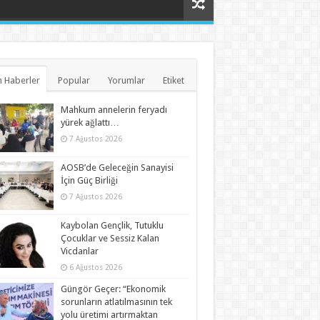
 Haberler
Popular
Yorumlar
Etiket
Mahkum annelerin feryadı
yürek ağlattı…
7 Ağustos 2026
AOSB’de Geleceğin Sanayisi
İçin Güç Birliği
7 Ağustos 2026
Kaybolan Gençlik, Tutuklu
Çocuklar ve Sessiz Kalan
Vicdanlar
6 Ağustos 2026
Güngör Geçer: “Ekonomik
sorunların atlatılmasının tek
yolu üretimi artırmaktan