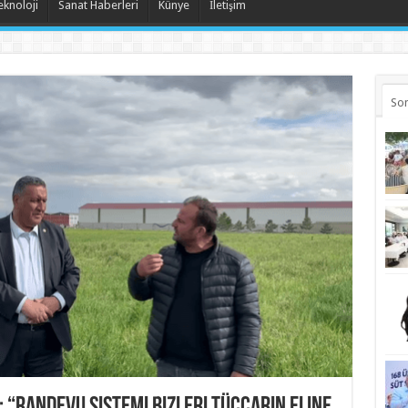
eknoloji
Sanat Haberleri
Künye
İletişim
Son
 “Randevu sistemi bizleri tüccarın eline