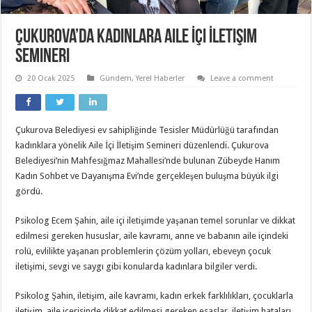
Çukurova’da Kadınlara Aile İçi İletişim
Semineri
20 Ocak 2025
Gündem
,
Yerel Haberler
Leave a comment
Çukurova Belediyesi ev sahipliğinde Tesisler Müdürlüğü tarafından
kadınklara yönelik Aile İçi İletişim Semineri düzenlendi. Çukurova
Belediyesi’nin Mahfesığmaz Mahallesi’nde bulunan Zübeyde Hanım
Kadın Sohbet ve Dayanışma Evi’nde gerçekleşen buluşma büyük ilgi
gördü.
Psikolog Ecem Şahin, aile içi iletişimde yaşanan temel sorunlar ve dikkat
edilmesi gereken hususlar, aile kavramı, anne ve babanın aile içindeki
rolü, evlilikte yaşanan problemlerin çözüm yolları, ebeveyn çocuk
iletişimi, sevgi ve saygı gibi konularda kadınlara bilgiler verdi.
Psikolog Şahin, iletişim, aile kavramı, kadın erkek farklılıkları, çocuklarla
iletişim, aile içerisinde dikkat edilmesi gereken esaslar, iletişim hataları