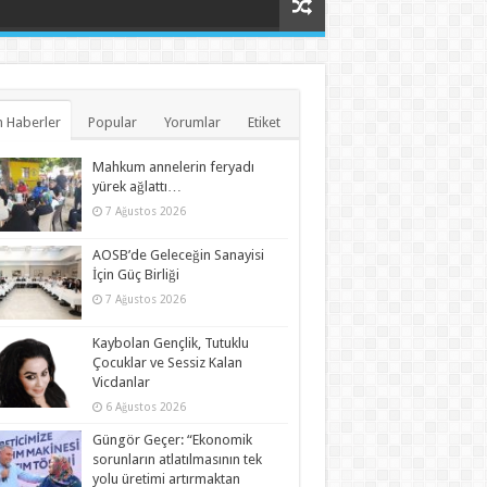
 Haberler
Popular
Yorumlar
Etiket
Mahkum annelerin feryadı
yürek ağlattı…
7 Ağustos 2026
AOSB’de Geleceğin Sanayisi
İçin Güç Birliği
7 Ağustos 2026
Kaybolan Gençlik, Tutuklu
Çocuklar ve Sessiz Kalan
Vicdanlar
6 Ağustos 2026
Güngör Geçer: “Ekonomik
sorunların atlatılmasının tek
yolu üretimi artırmaktan