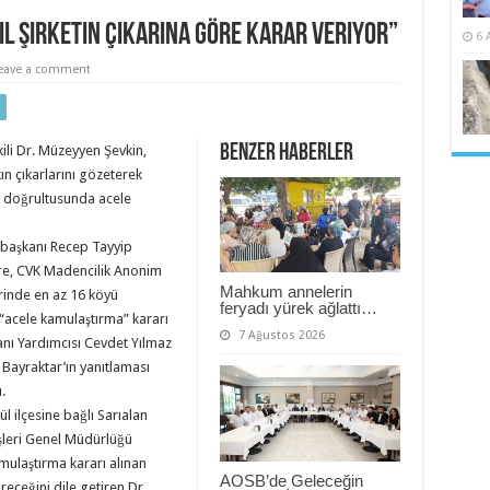
l şirketin çıkarına göre karar veriyor”
6 
eave a comment
Benzer Haberler
ili Dr. Müzeyyen Şevkin,
n çıkarlarını gözeterek
rı doğrultusunda acele
rbaşkanı Recep Tayyip
re, CVK Madencilik Anonim
Mahkum annelerin
elerinde en az 16 köyü
feryadı yürek ağlattı…
 “acele kamulaştırma” kararı
7 Ağustos 2026
anı Yardımcısı Cevdet Yılmaz
 Bayraktar’ın yanıtlaması
.
lül ilçesine bağlı Sarıalan
şleri Genel Müdürlüğü
amulaştırma kararı alınan
AOSB’de Geleceğin
receğini dile getiren Dr.