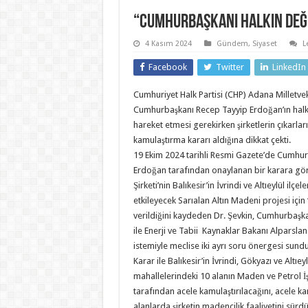
“Cumhurbaşkanı halkın deği
4 Kasım 2024
Gündem
,
Siyaset
L
Facebook
Twitter
LinkedIn
Cumhuriyet Halk Partisi (CHP) Adana Milletvek
Cumhurbaşkanı Recep Tayyip Erdoğan’ın halkı
hareket etmesi gerekirken şirketlerin çıkarla
kamulaştırma kararı aldığına dikkat çekti.
19 Ekim 2024 tarihli Resmi Gazete’de Cumhu
Erdoğan tarafından onaylanan bir karara gö
Şirketi’nin Balıkesir’in İvrindi ve Altıeylül ilç
etkileyecek Sarıalan Altın Madeni projesi için
verildiğini kaydeden Dr. Şevkin, Cumhurbaşk
ile Enerji ve Tabii Kaynaklar Bakanı Alparslan
istemiyle meclise iki ayrı soru önergesi sundu
Karar ile Balıkesir’in İvrindi, Gökyazı ve Altıey
mahallelerindeki 10 alanın Maden ve Petrol İ
tarafından acele kamulaştırılacağını, acele k
alanlarda şirketin madencilik faaliyetini sürdü