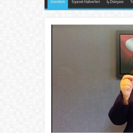
Gündem
Siyaset Haberleri
İş Dünyası
T