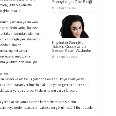
Sanayisi İçin Güç Birliği
tildiği gibi olağanüstü
7 Ağustos 2026
 şirketin talebi
anüstü şartların ya da kamu
n projelerin varlığı halinde
et takdiri dışındaki işlemler
asını sağlayan istisnai bir
Kaybolan Gençlik,
evkin, “Olağan
Tutuklu Çocuklar ve
Sessiz Kalan Vicdanlar
ırma, kıymet takdiri
mak üzere, mevzuatta
6 Ağustos 2026
ma şeklidir” diye konuştu.
arıyor:
in İvrindi ve Altıeylül ilçelerinde en az 16 köyü etkileyecek
laştırma” kararı verilmesinin altında yatan gerçek nedir? Yurt
’de savaş ya da seferberlik durumu mu vardır ki acele
yerde acele kamulaştırma kararı alınmıştır? Şirketin
ecikmeye neden olacak bir sakınca mı görülmüştür? Bu nedenle