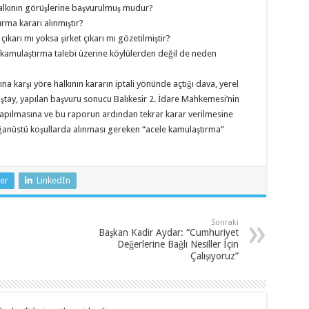
halkının görüşlerine başvurulmuş mudur?
ma kararı alınmıştır?
karı mı yoksa şirket çıkarı mı gözetilmiştir?
n kamulaştırma talebi üzerine köylülerden değil de neden
a karşı yöre halkının kararın iptali yönünde açtığı dava, yerel
ay, yapılan başvuru sonucu Balıkesir 2. İdare Mahkemesi’nin
i yapılmasına ve bu raporun ardından tekrar karar verilmesine
anüstü koşullarda alınması gereken “acele kamulaştırma”
er
LinkedIn
Sonraki
Başkan Kadir Aydar: “Cumhuriyet
Değerlerine Bağlı Nesiller İçin
Çalışıyoruz”