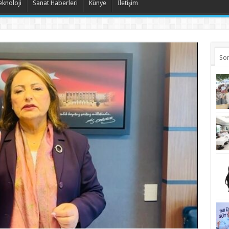
eknoloji
Sanat Haberleri
Künye
İletişim
Son