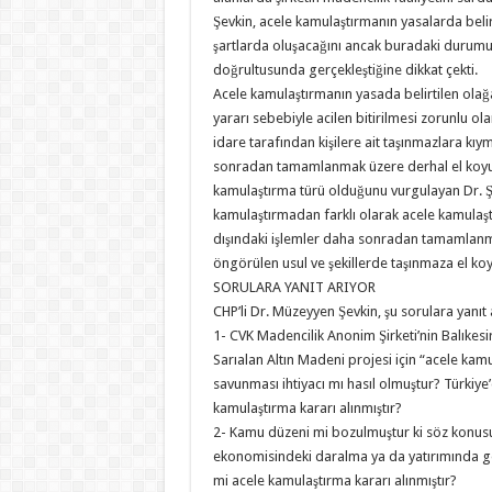
Şevkin, acele kamulaştırmanın yasalarda belir
şartlarda oluşacağını ancak buradaki durumun
doğrultusunda gerçekleştiğine dikkat çekti.
Acele kamulaştırmanın yasada belirtilen olağ
yararı sebebiyle acilen bitirilmesi zorunlu ola
idare tarafından kişilere ait taşınmazlara kıym
sonradan tamamlanmak üzere derhal el koyulm
kamulaştırma türü olduğunu vurgulayan Dr. Ş
kamulaştırmadan farklı olarak acele kamulaşt
dışındaki işlemler daha sonradan tamamlan
öngörülen usul ve şekillerde taşınmaza el koy
SORULARA YANIT ARIYOR
CHP’li Dr. Müzeyyen Şevkin, şu sorulara yanıt 
1- CVK Madencilik Anonim Şirketi’nin Balıkesir’
Sarıalan Altın Madeni projesi için “acele kamu
savunması ihtiyacı mı hasıl olmuştur? Türkiye
kamulaştırma kararı alınmıştır?
2- Kamu düzeni mi bozulmuştur ki söz konusu 
ekonomisindeki daralma ya da yatırımında g
mi acele kamulaştırma kararı alınmıştır?