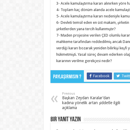
3- Acele kamulaştırma kararı alınırken yöre 
4- Toplam kaç dönüm alanda acele kamulaştır
5- Acele kamulaştırma kararı nedeniyle kamu çı
6- Devleti temsil eden en üst makam, şirketi
şirketlerden yana tercih kullanmıştır?
7- Maden projesine verilen ÇED olumlu kararın
mahkeme tarafından reddedilmiş ancak Danışt
verdiği kararı bozarak yeniden bilirkişi keşf
hükmetmişti. Yasal süreç devam ederken olağ
kararının verilme gerekçesi nedir?
Facebook
Twitt
Paylaşırmısın ?
Previous
Başkan Zeydan Karalar’dan
kadına yönelik artan şiddetle ilgili
açıklama
Bir yanıt yazın