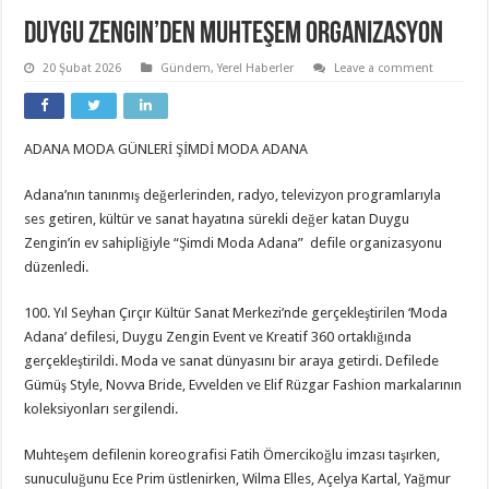
Duygu Zengin’den muhteşem organizasyon
20 Şubat 2026
Gündem
,
Yerel Haberler
Leave a comment
ADANA MODA GÜNLERİ ŞİMDİ MODA ADANA
Adana’nın tanınmış değerlerinden, radyo, televizyon programlarıyla
ses getiren, kültür ve sanat hayatına sürekli değer katan Duygu
Zengin’in ev sahipliğiyle “Şimdi Moda Adana” defile organizasyonu
düzenledi.
100. Yıl Seyhan Çırçır Kültür Sanat Merkezi’nde gerçekleştirilen ‘Moda
Adana’ defilesi, Duygu Zengin Event ve Kreatif 360 ortaklığında
gerçekleştirildi. Moda ve sanat dünyasını bir araya getirdi. Defilede
Gümüş Style, Novva Bride, Evvelden ve Elif Rüzgar Fashion markalarının
koleksiyonları sergilendi.
Muhteşem defilenin koreografisi Fatih Ömercikoğlu imzası taşırken,
sunuculuğunu Ece Prim üstlenirken, Wilma Elles, Açelya Kartal, Yağmur