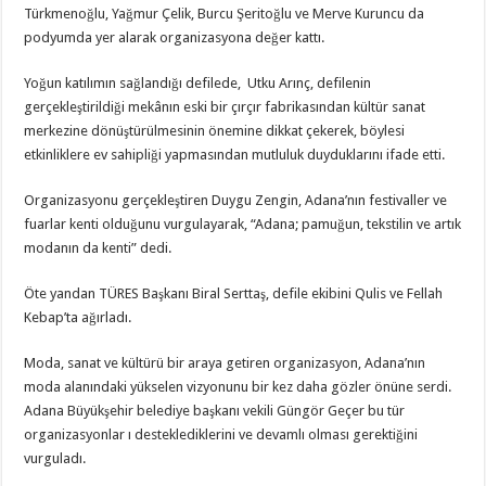
Türkmenoğlu, Yağmur Çelik, Burcu Şeritoğlu ve Merve Kuruncu da
podyumda yer alarak organizasyona değer kattı.
Yoğun katılımın sağlandığı defilede, Utku Arınç, defilenin
gerçekleştirildiği mekânın eski bir çırçır fabrikasından kültür sanat
merkezine dönüştürülmesinin önemine dikkat çekerek, böylesi
etkinliklere ev sahipliği yapmasından mutluluk duyduklarını ifade etti.
Organizasyonu gerçekleştiren Duygu Zengin, Adana’nın festivaller ve
fuarlar kenti olduğunu vurgulayarak, “Adana; pamuğun, tekstilin ve artık
modanın da kenti” dedi.
Öte yandan TÜRES Başkanı Biral Serttaş, defile ekibini Qulis ve Fellah
Kebap’ta ağırladı.
Moda, sanat ve kültürü bir araya getiren organizasyon, Adana’nın
moda alanındaki yükselen vizyonunu bir kez daha gözler önüne serdi.
Adana Büyükşehir belediye başkanı vekili Güngör Geçer bu tür
organizasyonlar ı desteklediklerini ve devamlı olması gerektiğini
vurguladı.