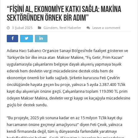
“FİŞİNİ AL, EKONOMİYE KATKI SAĞLA: MAKİNA
SEKTÖRÜNDEN ÖRNEK BİR ADIM”
3 Şubat 2025
Gündem
,
Yerel Haberler
Leave a comment
Adana Hacı Sabancı Organize Sanayi Bölgesi’nde faaliyet gösteren ve
Türkiye’de bir ilke imza atan Makser Makine, “Fiş Getir, Prim Kazan”
uygulamasıyla çalışanlarını belgeye dayalı alışveriş yapmaya teşvik
ederek hem devletin vergi mücadelesine destek oldu hem de
ekonomiye önemli bir katkı sağladı. Şirketin kurucusu Feti Çevik’in
öncülüğünde hayata geçen bu proje, yalnızca 5 ayda 2.387.400 TL’lik
kayıt dışı alışverişin önüne geçti. Çalışanlarına toplam 119.090 TL prim
ödeyen Makser Makina, devletin vergi kayıp ve kaçağıyla mücadelesine
güçlü bir destek sundu.
“Bu projeyle, 2025 yılı sonuna kadar en az 15 milyon TL’lik kayıt dışı
harcamanın önüne geçmeyi amaçlıyoruz” diyen Feti Çevik, yalnızca
kendi firmasında değil, tüm iş dünyasında farkındalık yaratmayı