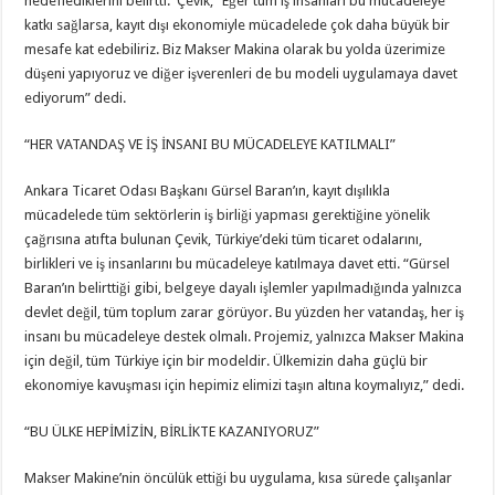
hedeflediklerini belirtti. Çevik, “Eğer tüm iş insanları bu mücadeleye
katkı sağlarsa, kayıt dışı ekonomiyle mücadelede çok daha büyük bir
mesafe kat edebiliriz. Biz Makser Makina olarak bu yolda üzerimize
düşeni yapıyoruz ve diğer işverenleri de bu modeli uygulamaya davet
ediyorum” dedi.
“HER VATANDAŞ VE İŞ İNSANI BU MÜCADELEYE KATILMALI”
Ankara Ticaret Odası Başkanı Gürsel Baran’ın, kayıt dışılıkla
mücadelede tüm sektörlerin iş birliği yapması gerektiğine yönelik
çağrısına atıfta bulunan Çevik, Türkiye’deki tüm ticaret odalarını,
birlikleri ve iş insanlarını bu mücadeleye katılmaya davet etti. “Gürsel
Baran’ın belirttiği gibi, belgeye dayalı işlemler yapılmadığında yalnızca
devlet değil, tüm toplum zarar görüyor. Bu yüzden her vatandaş, her iş
insanı bu mücadeleye destek olmalı. Projemiz, yalnızca Makser Makina
için değil, tüm Türkiye için bir modeldir. Ülkemizin daha güçlü bir
ekonomiye kavuşması için hepimiz elimizi taşın altına koymalıyız,” dedi.
“BU ÜLKE HEPİMİZİN, BİRLİKTE KAZANIYORUZ”
Makser Makine’nin öncülük ettiği bu uygulama, kısa sürede çalışanlar