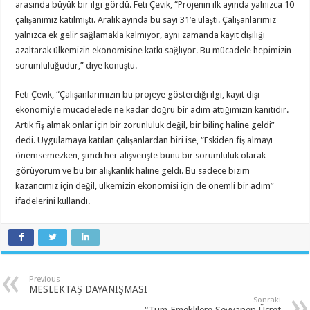
arasında büyük bir ilgi gördü. Feti Çevik, “Projenin ilk ayında yalnızca 10
çalışanımız katılmıştı. Aralık ayında bu sayı 31’e ulaştı. Çalışanlarımız
yalnızca ek gelir sağlamakla kalmıyor, aynı zamanda kayıt dışılığı
azaltarak ülkemizin ekonomisine katkı sağlıyor. Bu mücadele hepimizin
sorumluluğudur,” diye konuştu.
Feti Çevik, “Çalışanlarımızın bu projeye gösterdiği ilgi, kayıt dışı
ekonomiyle mücadelede ne kadar doğru bir adım attığımızın kanıtıdır.
Artık fiş almak onlar için bir zorunluluk değil, bir bilinç haline geldi”
dedi. Uygulamaya katılan çalışanlardan biri ise, “Eskiden fiş almayı
önemsemezken, şimdi her alışverişte bunu bir sorumluluk olarak
görüyorum ve bu bir alışkanlık haline geldi. Bu sadece bizim
kazancımız için değil, ülkemizin ekonomisi için de önemli bir adım”
ifadelerini kullandı.
Previous
MESLEKTAŞ DAYANIŞMASI
Sonraki
“Tüm Emeklilere Seyyanen Ücret