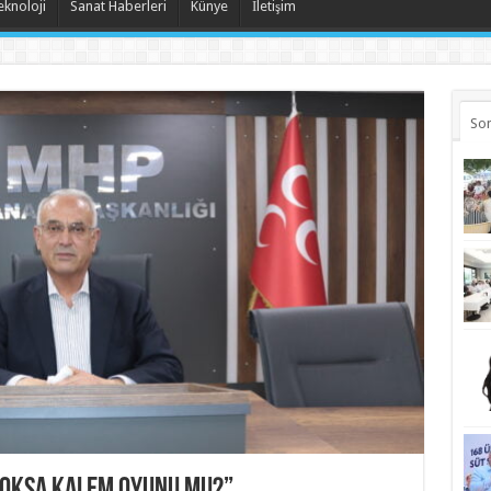
eknoloji
Sanat Haberleri
Künye
İletişim
Son
 yoksa kalem oyunu mu?”