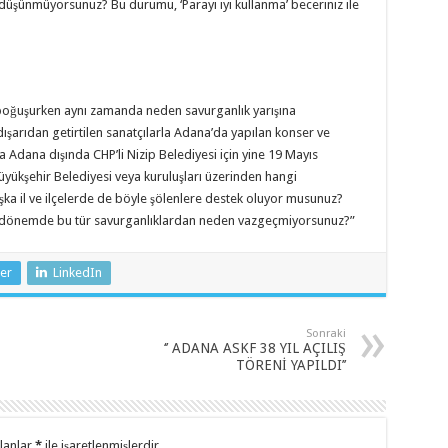
üşünmüyorsunuz? Bu durumu, ‘Parayı iyi kullanma’ beceriniz ile
boğuşurken aynı zamanda neden savurganlık yarışına
arıdan getirtilen sanatçılarla Adana’da yapılan konser ve
 Adana dışında CHP’li Nizip Belediyesi için yine 19 Mayıs
üyükşehir Belediyesi veya kuruluşları üzerinden hangi
ka il ve ilçelerde de böyle şölenlere destek oluyor musunuz?
ir dönemde bu tür savurganlıklardan neden vazgeçmiyorsunuz?”
er
LinkedIn
Sonraki
‘’ ADANA ASKF 38 YIL AÇILIŞ
TÖRENİ YAPILDI’’
alanlar
*
ile işaretlenmişlerdir