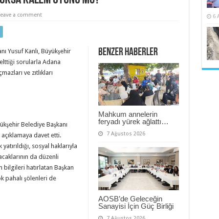
Leave a comment
6 
Benzer Haberler
anı Yusuf Kanlı, Büyükşehir
lttiği sorularla Adana
azları ve zıtlıkları
Mahkum annelerin
feryadı yürek ağlattı…
ükşehir Belediye Başkanı
7 Ağustos 2026
 açıklamaya davet etti.
yatırıldığı, sosyal haklarıyla
lacaklarının da düzenli
ilgileri hatırlatan Başkan
k pahalı şölenleri de
AOSB’de Geleceğin
Sanayisi İçin Güç Birliği
7 Ağustos 2026