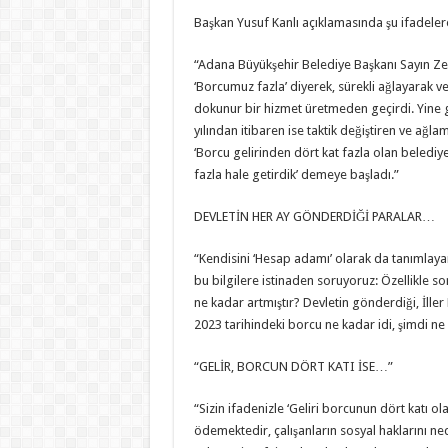
Başkan Yusuf Kanlı açıklamasında şu ifadelere
“Adana Büyükşehir Belediye Başkanı Sayın Z
‘Borcumuz fazla’ diyerek, sürekli ağlayarak v
dokunur bir hizmet üretmeden geçirdi. Yine
yılından itibaren ise taktik değiştiren ve ağl
‘Borcu gelirinden dört kat fazla olan belediye
fazla hale getirdik’ demeye başladı.”
DEVLETİN HER AY GÖNDERDİĞİ PARALAR…
“Kendisini ‘Hesap adamı’ olarak da tanımlaya
bu bilgilere istinaden soruyoruz: Özellikle so
ne kadar artmıştır? Devletin gönderdiği, İller 
2023 tarihindeki borcu ne kadar idi, şimdi n
“GELİR, BORCUN DÖRT KATI İSE…”
“Sizin ifadenizle ‘Geliri borcunun dört katı ol
ödemektedir, çalışanların sosyal haklarını ne