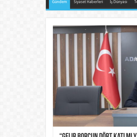
Gündem
Siyaset Haberleri
İş Dünyası
T
“Gelir borcun dört katı mı