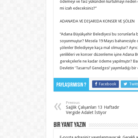
ödemeyi ve faiz yükünden kurtulmayı neden d
mi izah edeceksiniz?”
ADANA’DA VE DIŞARIDA KONSER VE ŞÖLEN
“Adana Büyükşehir Belediyesi bu sorunlarla 
soyunmuştur? Mesela 19 Mayıs bahanesiyle dış
şölenler Belediyeye kaça mal olmuştur? Ayrıca
şenlikleri ve konser düzenleme işine Adana B
gerekçelerle ne kadar ödeme yapılmıştır? Baş
Devletin ‘Tasarruf Genelgesi’ yayımladığı b
Facebook
Twitt
Paylaşırmısın ?
Previous
Sağlık Çalışanları 13 Haftadır
Vergide Adalet İstiyor
Bir yanıt yazın
E-posta adresiniz yayınlanmayacak.
Gerekli 