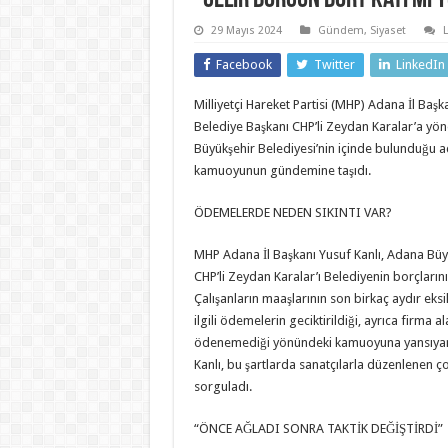
29 Mayıs 2024
Gündem
,
Siyaset
Facebook
Twitter
LinkedIn
Milliyetçi Hareket Partisi (MHP) Adana İl Başk
Belediye Başkanı CHP’li Zeydan Karalar’a yöne
Büyükşehir Belediyesi’nin içinde bulunduğu açm
kamuoyunun gündemine taşıdı.
ÖDEMELERDE NEDEN SIKINTI VAR?
MHP Adana İl Başkanı Yusuf Kanlı, Adana Büy
CHP’li Zeydan Karalar’ı Belediyenin borçlarını
Çalışanların maaşlarının son birkaç aydır eksik 
ilgili ödemelerin geciktirildiği, ayrıca firma a
ödenemediği yönündeki kamuoyuna yansıyan b
Kanlı, bu şartlarda sanatçılarla düzenlenen ço
sorguladı.
“ÖNCE AĞLADI SONRA TAKTİK DEĞİŞTİRDİ”