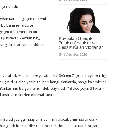
 yer verdi:
eydan Karalar geçen dönemi,
e bu bahane ile göze
 geçen dönemin son bir
amayı bırakan Zeydan bey,
Kaybolan Gençlik,
Tutuklu Çocuklar ve
yi, geliri borcundan dört kat
Sessiz Kalan Vicdanlar
6 Ağustos 2026
n ve sık sık ‘Mali mucize yaratmakla’ övünen Zeydan beyin verdiği
n üç yıldır Belediyenin gelirleri hangi alanlarda, hangi kalemlerde
Bankası’nın bu gelirler içindeki payı nedir? Belediyenin 31 Aralık
e kadar ve nelerden oluşmaktadır?”
an Belediye’, işçi maaşlarını ve firma alacaklarını neden eksik
den geciktirmektedir? Gelir borcun dört katı ise tüm borçları