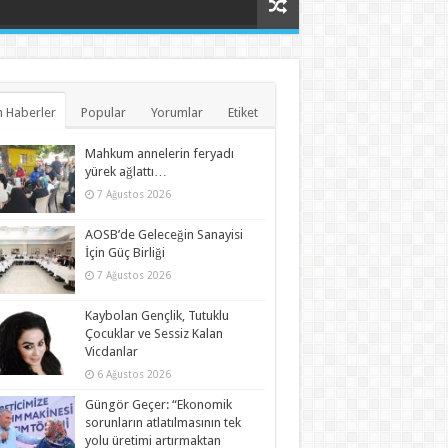
 Haberler
Popular
Yorumlar
Etiket
Mahkum annelerin feryadı
yürek ağlattı…
7 Ağustos 2026
AOSB’de Geleceğin Sanayisi
İçin Güç Birliği
7 Ağustos 2026
Kaybolan Gençlik, Tutuklu
Çocuklar ve Sessiz Kalan
Vicdanlar
6 Ağustos 2026
Güngör Geçer: “Ekonomik
sorunların atlatılmasının tek
yolu üretimi artırmaktan