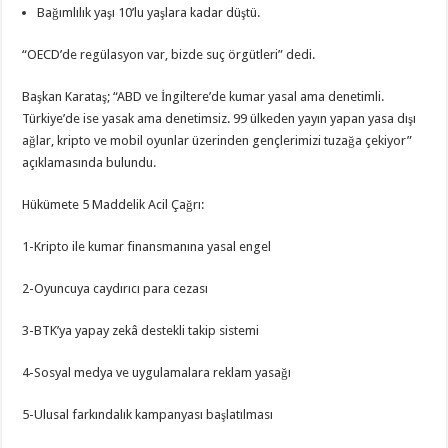
Bağımlılık yaşı 10’lu yaşlara kadar düştü.
“OECD’de regülasyon var, bizde suç örgütleri” dedi.
Başkan Karataş; “ABD ve İngiltere’de kumar yasal ama denetimli.
Türkiye’de ise yasak ama denetimsiz. 99 ülkeden yayın yapan yasa dışı
ağlar, kripto ve mobil oyunlar üzerinden gençlerimizi tuzağa çekiyor”
açıklamasında bulundu.
Hükümete 5 Maddelik Acil Çağrı:
1-Kripto ile kumar finansmanına yasal engel
2-Oyuncuya caydırıcı para cezası
3-BTK’ya yapay zekâ destekli takip sistemi
4-Sosyal medya ve uygulamalara reklam yasağı
5-Ulusal farkındalık kampanyası başlatılması