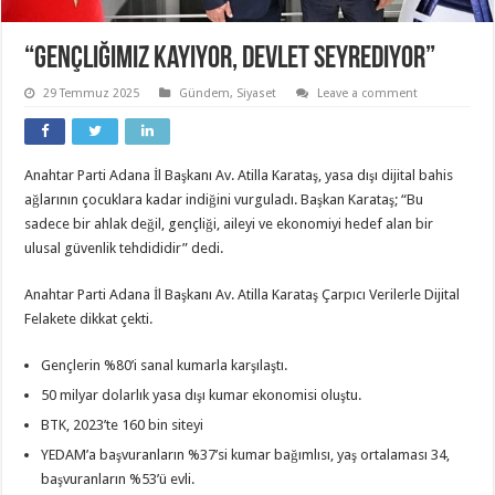
“Gençliğimiz Kayıyor, Devlet Seyrediyor”
29 Temmuz 2025
Gündem
,
Siyaset
Leave a comment
Anahtar Parti Adana İl Başkanı Av. Atilla Karataş, yasa dışı dijital bahis
ağlarının çocuklara kadar indiğini vurguladı. Başkan Karataş; “Bu
sadece bir ahlak değil, gençliği, aileyi ve ekonomiyi hedef alan bir
ulusal güvenlik tehdididir” dedi.
Anahtar Parti Adana İl Başkanı Av. Atilla Karataş Çarpıcı Verilerle Dijital
Felakete dikkat çekti.
Gençlerin %80’i sanal kumarla karşılaştı.
50 milyar dolarlık yasa dışı kumar ekonomisi oluştu.
BTK, 2023’te 160 bin siteyi
YEDAM’a başvuranların %37’si kumar bağımlısı, yaş ortalaması 34,
başvuranların %53’ü evli.