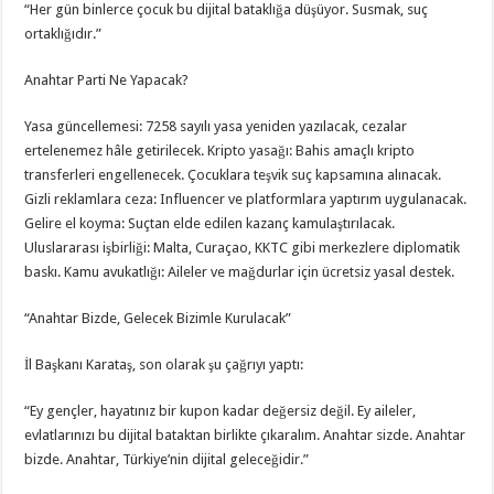
“Her gün binlerce çocuk bu dijital bataklığa düşüyor. Susmak, suç
ortaklığıdır.”
Anahtar Parti Ne Yapacak?
Yasa güncellemesi: 7258 sayılı yasa yeniden yazılacak, cezalar
ertelenemez hâle getirilecek. Kripto yasağı: Bahis amaçlı kripto
transferleri engellenecek. Çocuklara teşvik suç kapsamına alınacak.
Gizli reklamlara ceza: Influencer ve platformlara yaptırım uygulanacak.
Gelire el koyma: Suçtan elde edilen kazanç kamulaştırılacak.
Uluslararası işbirliği: Malta, Curaçao, KKTC gibi merkezlere diplomatik
baskı. Kamu avukatlığı: Aileler ve mağdurlar için ücretsiz yasal destek.
“Anahtar Bizde, Gelecek Bizimle Kurulacak”
İl Başkanı Karataş, son olarak şu çağrıyı yaptı:
“Ey gençler, hayatınız bir kupon kadar değersiz değil. Ey aileler,
evlatlarınızı bu dijital bataktan birlikte çıkaralım. Anahtar sizde. Anahtar
bizde. Anahtar, Türkiye’nin dijital geleceğidir.”