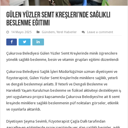
Gülen Yüzler Semt Kreşleri’nde sağlıklı
beslenme eğitimi
14 Mayıs 2025
Gündem
,
Yerel Haberler
Leave a comment
Çukurova Belediyesi Gülen Yüzler Semt Kreşlerinde minik öğrencilere
yönelik sağlıklı beslenme, besin ve vitamin grupları eğitimi düzenlendi
Çukurova Belediyesi Sağlık İşleri Müdürlüğü’nün uzman diyetisyeni ve
fizyoterapisti, Gülen Yüzler Semt Kreşleri’nde miniklere sağlıklı, yeterli
ve dengeli beslenmeyi anlattı. İl Yeterli ve Dengeli Beslenme ve
Hareketli Yaşam Kurulu’nun beslenme ve fiziksel aktiviteyi destekleyen iş
yeri uygulaması projesi kapsamında Çukurova Belediyesi’ne ait 8 semt
kreşinde miniklere sağlıklı beslenmenin püf noktaları görseler, etkinlik
ve oyunlarla aktarıldı.
Diyetisyen Şeyma Sevimli, Fizyoterapist Çağla Dallı tarafından
gerçelkeşen eğitimlerde proje içeriğinde yer alan sağlıklı besinler, aylık