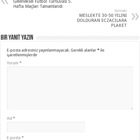
Geleneksel Futbol Turnuvası 5.
Hafta Maçları Tamamlandı
Sonraki
MESLEKTE 30-50 YILINI
DOLDURAN ECZACILARA
PLAKET
Bir yanıt yazın
E-posta adresiniz yayınlanmayacak.
Gerekli alanlar
*
ile
işaretlenmişlerdir
Yorum
*
Ad
*
E-posta
*