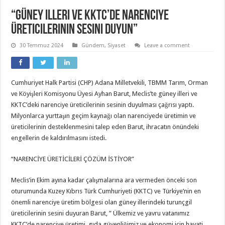
“Güney illeri ve KKTC’de narenciye
üreticilerinin sesini duyun”
30 Temmuz 2024
Gündem
,
Siyaset
Leave a comment
Cumhuriyet Halk Partisi (CHP) Adana Milletvekili, TBMM Tarım, Orman
ve Köyişleri Komisyonu Üyesi Ayhan Barut, Meclis’te güney illeri ve
KKTC’deki narenciye üreticilerinin sesinin duyulması çağrısı yaptı.
Milyonlarca yurttaşın geçim kaynağı olan narenciyede üretimin ve
üreticilerinin desteklenmesini talep eden Barut, ihracatın önündeki
engellerin de kaldırılmasını istedi.
“NARENCİYE ÜRETİCİLERİ ÇÖZÜM İSTİYOR”
Meclis’in Ekim ayına kadar çalışmalarına ara vermeden önceki son
oturumunda Kuzey Kıbrıs Türk Cumhuriyeti (KKTC) ve Türkiye’nin en
önemli narenciye üretim bölgesi olan güney illerindeki turunçgil
üreticilerinin sesini duyuran Barut, ” Ülkemiz ve yavru vatanımız
KKTC’de narenciye üretimi, gıda güvenliğimiz ve ekonomi için hayati