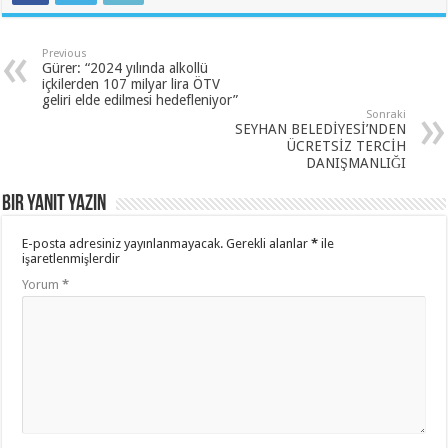
Previous
Gürer: “2024 yılında alkollü
içkilerden 107 milyar lira ÖTV
geliri elde edilmesi hedefleniyor”
Sonraki
SEYHAN BELEDİYESİ’NDEN
ÜCRETSİZ TERCİH
DANIŞMANLIĞI
Bir yanıt yazın
E-posta adresiniz yayınlanmayacak.
Gerekli alanlar
*
ile
işaretlenmişlerdir
Yorum
*