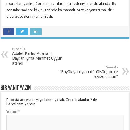
toprakları yanlış gübreleme ve ilaçlama nedeniyle tehdit altında. Bu
sorunlar sadece kâğıt üzerinde kalmamalı, pratiğe yansıtılmalıdır.”
diyerek sözlerini tamamladı.
Previous
Adalet Partisi Adana İl
Başkanlığı’na Mehmet Uyğur
atandı
Sonraki
“Büyük yanlıştan dönülsün, proje
revize edilsin”
Bir yanıt yazın
E-posta adresiniz yayınlanmayacak.
Gerekli alanlar
*
ile
işaretlenmişlerdir
Yorum
*