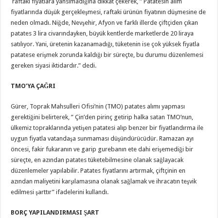
raftaki fiyatlara yansımadığına dikkat çekerek, ” Patatesin alım
fiyatlarında düşük gerçekleşmesi, raftaki ürünün fiyatının düşmesine de
neden olmadı. Niğde, Nevşehir, Afyon ve farklı illerde çiftçiden çıkan
patates 3 lira civarındayken, büyük kentlerde marketlerde 20 liraya
satılıyor. Yani, üretenin kazanamadığı, tüketenin ise çok yüksek fiyatla
patatese erişmek zorunda kaldığı bir süreçte, bu durumu düzenlemesi
gereken siyasi iktidardır.” dedi.
TMO’YA ÇAĞRI
Gürer, Toprak Mahsulleri Ofisi’nin (TMO) patates alımı yapması
gerektiğini belirterek, ” Çin’den pirinç getirip halka satan TMO’nun,
ülkemiz topraklarında yetişen patatesi alıp benzer bir fiyatlandırma ile
uygun fiyatla vatandaşa sunmaması düşündürücüdür. Ramazan ayı
öncesi, fakir fukaranın ve garip gurebanın ete dahi erişemediği bir
süreçte, en azından patates tüketebilmesine olanak sağlayacak
düzenlemeler yapılabilir. Patates fiyatlarını artırmak, çiftçinin en
azından maliyetini karşılamasına olanak sağlamak ve ihracatın teşvik
edilmesi şarttır” ifadelerini kullandı.
BORÇ YAPILANDIRMASI ŞART