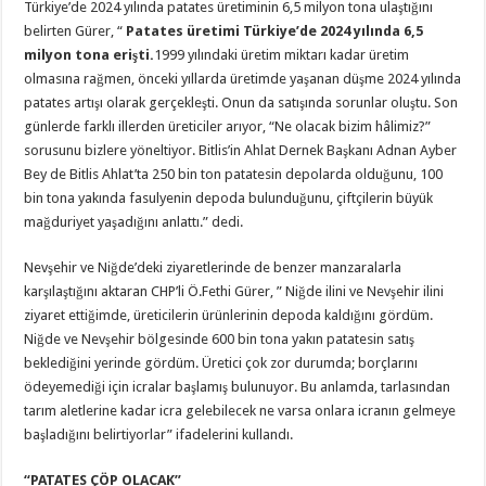
Türkiye’de 2024 yılında patates üretiminin 6,5 milyon tona ulaştığını
belirten Gürer, “
Patates üretimi Türkiye’de 2024 yılında 6,5
milyon tona erişti.
1999 yılındaki üretim miktarı kadar üretim
olmasına rağmen, önceki yıllarda üretimde yaşanan düşme 2024 yılında
patates artışı olarak gerçekleşti. Onun da satışında sorunlar oluştu. Son
günlerde farklı illerden üreticiler arıyor, “Ne olacak bizim hâlimiz?”
sorusunu bizlere yöneltiyor. Bitlis’in Ahlat Dernek Başkanı Adnan Ayber
Bey de Bitlis Ahlat’ta 250 bin ton patatesin depolarda olduğunu, 100
bin tona yakında fasulyenin depoda bulunduğunu, çiftçilerin büyük
mağduriyet yaşadığını anlattı.” dedi.
Nevşehir ve Niğde’deki ziyaretlerinde de benzer manzaralarla
karşılaştığını aktaran CHP’li Ö.Fethi Gürer, ” Niğde ilini ve Nevşehir ilini
ziyaret ettiğimde, üreticilerin ürünlerinin depoda kaldığını gördüm.
Niğde ve Nevşehir bölgesinde 600 bin tona yakın patatesin satış
beklediğini yerinde gördüm. Üretici çok zor durumda; borçlarını
ödeyemediği için icralar başlamış bulunuyor. Bu anlamda, tarlasından
tarım aletlerine kadar icra gelebilecek ne varsa onlara icranın gelmeye
başladığını belirtiyorlar” ifadelerini kullandı.
“PATATES ÇÖP OLACAK”