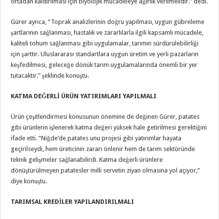
ortadan kaldırılması için biyolojik mücadeleye ağırlık verilmelidir.” dedi.
Gürer ayrıca, “Toprak analizlerinin doğru yapılması, uygun gübreleme
şartlarının sağlanması, hastalık ve zararlılarla ilgili kapsamlı mücadele,
kaliteli tohum sağlanması gibi uygulamalar, tarımın sürdürülebilirliği
için şarttır. Uluslararası standartlara uygun üretim ve yerli pazarların
keşfedilmesi, geleceğe dönük tarım uygulamalarında önemli bir yer
tutacaktır.” şeklinde konuştu.
KATMA DEĞERLİ ÜRÜN YATIRIMLARI YAPILMALI
Ürün çeşitlendirmesi konusunun önemine de değinen Gürer, patates
gibi ürünlerin işlenerek katma değeri yüksek hale getirilmesi gerektiğini
ifade etti. “Niğde’de patates unu projesi gibi yatırımlar hayata
geçirilseydi, hem üreticinin zararı önlenir hem de tarım sektöründe
teknik gelişmeler sağlanabilirdi. Katma değerli ürünlere
dönüştürülmeyen patatesler milli servetin ziyan olmasına yol açıyor,”
diye konuştu.
TARIMSAL KREDİLER YAPILANDIRILMALI