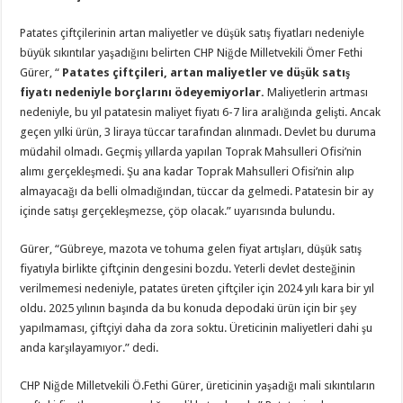
Patates çiftçilerinin artan maliyetler ve düşük satış fiyatları nedeniyle
büyük sıkıntılar yaşadığını belirten CHP Niğde Milletvekili Ömer Fethi
Gürer, “
Patates çiftçileri, artan maliyetler ve düşük satış
fiyatı nedeniyle borçlarını ödeyemiyorlar.
Maliyetlerin artması
nedeniyle, bu yıl patatesin maliyet fiyatı 6-7 lira aralığında gelişti. Ancak
geçen yılki ürün, 3 liraya tüccar tarafından alınmadı. Devlet bu duruma
müdahil olmadı. Geçmiş yıllarda yapılan Toprak Mahsulleri Ofisi’nin
alımı gerçekleşmedi. Şu ana kadar Toprak Mahsulleri Ofisi’nin alıp
almayacağı da belli olmadığından, tüccar da gelmedi. Patatesin bir ay
içinde satışı gerçekleşmezse, çöp olacak.” uyarısında bulundu.
Gürer, “Gübreye, mazota ve tohuma gelen fiyat artışları, düşük satış
fiyatıyla birlikte çiftçinin dengesini bozdu. Yeterli devlet desteğinin
verilmemesi nedeniyle, patates üreten çiftçiler için 2024 yılı kara bir yıl
oldu. 2025 yılının başında da bu konuda depodaki ürün için bir şey
yapılmaması, çiftçiyi daha da zora soktu. Üreticinin maliyetleri dahi şu
anda karşılayamıyor.” dedi.
CHP Niğde Milletvekili Ö.Fethi Gürer, üreticinin yaşadığı mali sıkıntıların