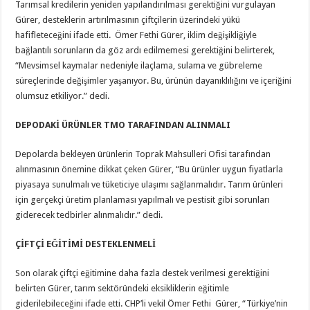
Tarımsal kredilerin yeniden yapılandırılması gerektiğini vurgulayan
Gürer, desteklerin artırılmasının çiftçilerin üzerindeki yükü
hafifleteceğini ifade etti. Ömer Fethi Gürer, iklim değişikliğiyle
bağlantılı sorunların da göz ardı edilmemesi gerektiğini belirterek,
“Mevsimsel kaymalar nedeniyle ilaçlama, sulama ve gübreleme
süreçlerinde değişimler yaşanıyor. Bu, ürünün dayanıklılığını ve içeriğini
olumsuz etkiliyor.” dedi.
DEPODAKİ ÜRÜNLER TMO TARAFINDAN ALINMALI
Depolarda bekleyen ürünlerin Toprak Mahsulleri Ofisi tarafından
alınmasının önemine dikkat çeken Gürer, “Bu ürünler uygun fiyatlarla
piyasaya sunulmalı ve tüketiciye ulaşımı sağlanmalıdır. Tarım ürünleri
için gerçekçi üretim planlaması yapılmalı ve pestisit gibi sorunları
giderecek tedbirler alınmalıdır.” dedi.
ÇİFTÇİ EĞİTİMİ DESTEKLENMELİ
Son olarak çiftçi eğitimine daha fazla destek verilmesi gerektiğini
belirten Gürer, tarım sektöründeki eksikliklerin eğitimle
giderilebileceğini ifade etti. CHP’li vekil Ömer Fethi Gürer, “Türkiye’nin