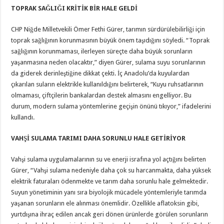
TOPRAK SAĞLIĞI KRİTİK BİR HALE GELDİ
CHP Niğde Milletvekili Ömer Fethi Gürer, tarımın sürdürülebilirliği için
toprak sağlığının korunmasının büyük önem taşıdığını söyledi. “Toprak
sağlığının korunmaması, ilerleyen süreçte daha büyük sorunların
yaşanmasına neden olacaktır,” diyen Gürer, sulama suyu sorunlarının
da giderek derinleştiğine dikkat çekti. İç Anadolu’da kuyulardan
çıkarılan suların elektrikle kullanıldığını belirterek, “Kuyu ruhsatlarının
olmaması, çiftçilerin bankalardan destek almasını engelliyor. Bu
durum, modern sulama yöntemlerine geçişin önünü tıkıyor,” ifadelerini
kullandı.
VAHŞİ SULAMA TARIMI DAHA SORUNLU HALE GETİRİYOR
Vahşi sulama uygulamalarının su ve enerji israfına yol açtığını belirten
Gürer, “Vahşi sulama nedeniyle daha çok su harcanmakta, daha yüksek
elektrik faturaları ödenmekte ve tarım daha sorunlu hale gelmektedir.
Suyun yönetiminin yanı sıra biyolojik mücadele yöntemleriyle tarımda
yaşanan sorunların ele alınması önemlidir. Özellikle aflatoksin gibi,
yurtdışına ihraç edilen ancak geri dönen ürünlerde görülen sorunların