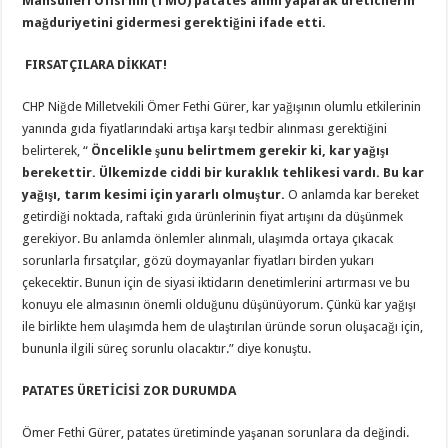
Mahsulleri Ofisi’nin (TMO) patates alımı yaparak üreticilerin
mağduriyetini gidermesi gerektiğini ifade etti.
FIRSATÇILARA DİKKAT!
CHP Niğde Milletvekili Ömer Fethi Gürer, kar yağışının olumlu etkilerinin
yanında gıda fiyatlarındaki artışa karşı tedbir alınması gerektiğini
belirterek, “
Öncelikle şunu belirtmem gerekir ki, kar yağışı
berekettir. Ülkemizde ciddi bir kuraklık tehlikesi vardı. Bu kar
yağışı, tarım kesimi için yararlı olmuştur.
O anlamda kar bereket
getirdiği noktada, raftaki gıda ürünlerinin fiyat artışını da düşünmek
gerekiyor. Bu anlamda önlemler alınmalı, ulaşımda ortaya çıkacak
sorunlarla fırsatçılar, gözü doymayanlar fiyatları birden yukarı
çekecektir. Bunun için de siyasi iktidarın denetimlerini artırması ve bu
konuyu ele almasının önemli olduğunu düşünüyorum. Çünkü kar yağışı
ile birlikte hem ulaşımda hem de ulaştırılan üründe sorun oluşacağı için,
bununla ilgili süreç sorunlu olacaktır.” diye konuştu.
PATATES ÜRETİCİSİ ZOR DURUMDA
Ömer Fethi Gürer, patates üretiminde yaşanan sorunlara da değindi.