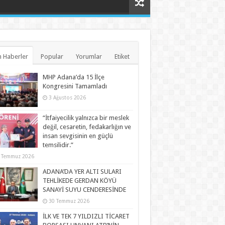
 Haberler
Popular
Yorumlar
Etiket
MHP Adana’da 15 İlçe
Kongresini Tamamladı
3 Ağustos 2026
“İtfaiyecilik yalnızca bir meslek
değil, cesaretin, fedakarlığın ve
insan sevgisinin en güçlü
temsilidir.”
 Temmuz 2026
ADANA’DA YER ALTI SULARI
TEHLİKEDE GERDAN KÖYÜ
SANAYİ SUYU CENDERESİNDE
30 Temmuz 2026
İLK VE TEK 7 YILDIZLI TİCARET