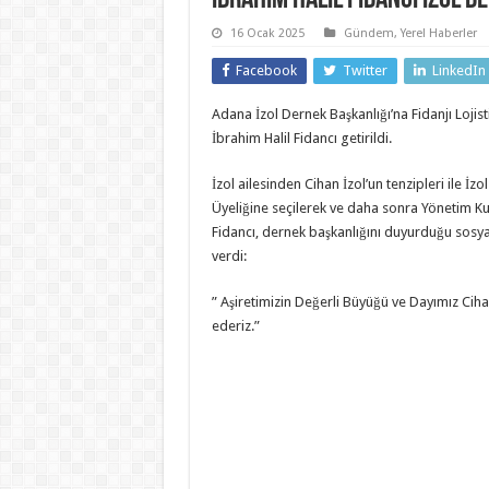
16 Ocak 2025
Gündem
,
Yerel Haberler
Facebook
Twitter
LinkedIn
Adana İzol Dernek Başkanlığı’na Fidanjı Lojis
İbrahim Halil Fidancı getirildi.
İzol ailesinden Cihan İzol’un tenzipleri ile İ
Üyeliğine seçilerek ve daha sonra Yönetim Ku
Fidancı, dernek başkanlığını duyurduğu sosy
verdi:
” Aşiretimizin Değerli Büyüğü ve Dayımız Cihan
ederiz.”