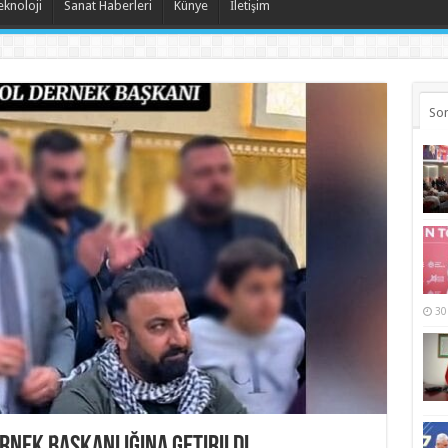
eknoloji
Sanat Haberleri
Künye
İletişim
Son
30
ernek Başkanlığına getirildi…