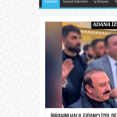
Gündem
Siyaset Haberleri
İş Dünyası
T
İbrahim Halil Fidancı İzol D