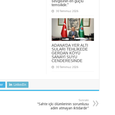
sevgisinin en güçlü
temsilidir.”
30 Temmuz 2026
ADANA’DA YER ALTI
SULARI TEHLİKEDE
GERDAN KÖYÜ
SANAYİ SUYU
CENDERESİNDE
30 Temmuz 2026
er
LinkedIn
Sonraki
“Sahte içki ölümlerinin sorumlusu
adım atmayan iktidardır”