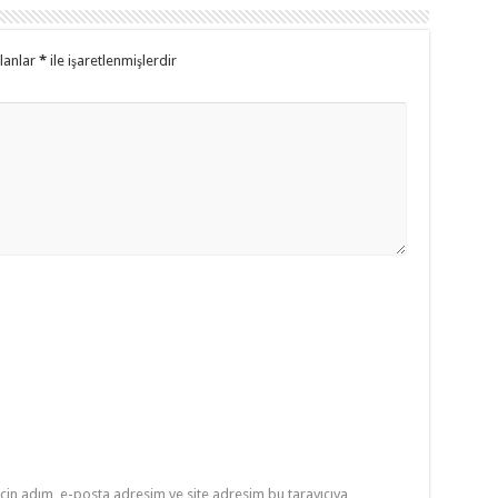
alanlar
*
ile işaretlenmişlerdir
çin adım, e-posta adresim ve site adresim bu tarayıcıya