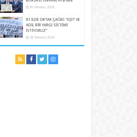
BORSASI UNVANI ATB’NİN
30 Temmuz 2026
81 İLDE ORTAK ÇAĞRI: “EŞİT VE
ADİL BİR YARGI SİSTEMİ
İSTİYORUZ”
28 Temmuz 2026