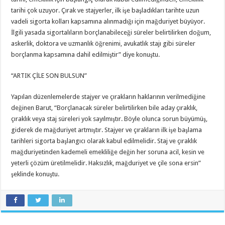
tarihi çok uzuyor. Çırak ve stajyerler, ilk işe başladıkları tarihte uzun
vadeli sigorta kolları kapsamına alınmadığı için mağduriyet büyüyor.
İlgili yasada sigortalıların borçlanabileceği süreler belirtilirken doğum,
askerlik, doktora ve uzmanlık öğrenimi, avukatlık stajı gibi süreler
borçlanma kapsamına dahil edilmiştir” diye konuştu.
“ARTIK ÇİLE SON BULSUN”
Yapılan düzenlemelerde stajyer ve çırakların haklarının verilmediğine
değinen Barut, “Borçlanacak süreler belirtilirken bile aday çıraklık,
çıraklık veya staj süreleri yok sayılmıştır. Böyle olunca sorun büyümüş,
giderek de mağduriyet artmıştır. Stajyer ve çırakların ilk işe başlama
tarihleri sigorta başlangıcı olarak kabul edilmelidir. Staj ve çıraklık
mağduriyetinden kademeli emekliliğe değin her soruna acil, kesin ve
yeterli çözüm üretilmelidir. Haksızlık, mağduriyet ve çile sona ersin”
şeklinde konuştu.