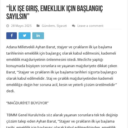
“İlk işe giriş, emeklilik için başlangıç
sayılsın”
28 Mayıs 2025
Gündem
,
Siyaset
Leave a comment
Adana Milletvekili Ayhan Barut, stajyer ve çırakların ilk işe başlama
tarihlerinin emeklilik için başlangıç olarak kabul edilmesini, kademeli
emeklilik mağduriyetinin önlenmesini istedi. Meclis’te yaptığı
konuşmada büyüyen sorunlara ve yaşanan mağduriyete dikkat çeken
Barut, “Stajyer ve çırakların ilk işe başlama tarihleri sigorta başlangıcı
olarak kabul edilmelidir. Staj ve çıraklık mağduriyetinden kademeli
emekliliğe değin her soruna acil, kesin ve yeterli çözüm üretilmelidir”
dedi.
“MAĞDURİYET BÜYÜYOR”
TBMM Genel Kurulu’nda söz alarak yaşanan sorunlara tek tek değinip
çözüm talep eden Ayhan Barut, “Stajyer ve çırakların ilk işe başlama
tarihi, emeklilik için başlangıç olarak kabul edilmediğinden, emeklilik