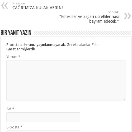
Previous
ÇAĞRIMIZA KULAK VERİN!
Sonraki
“Emekliler ve asgari ücretliler nasıl
bayram edecek?”
Bir yanıt yazın
E-posta adresiniz yayınlanmayacak.
Gerekli alanlar
*
ile
işaretlenmişlerdir
Yorum
*
Ad
*
E-posta
*