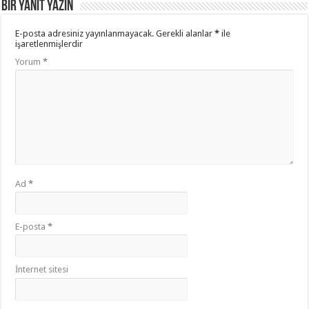
Bir yanıt yazın
E-posta adresiniz yayınlanmayacak.
Gerekli alanlar
*
ile
işaretlenmişlerdir
Yorum
*
Ad
*
E-posta
*
İnternet sitesi