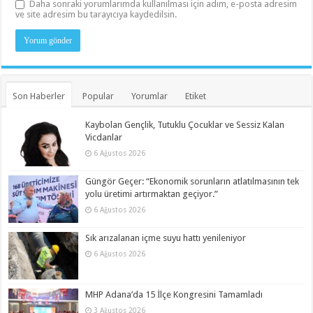
Daha sonraki yorumlarımda kullanılması için adım, e-posta adresim
ve site adresim bu tarayıcıya kaydedilsin.
Son Haberler
Popular
Yorumlar
Etiket
Kaybolan Gençlik, Tutuklu Çocuklar ve Sessiz Kalan
Vicdanlar
6 Ağustos 2026
Güngör Geçer: “Ekonomik sorunların atlatılmasının tek
yolu üretimi artırmaktan geçiyor.”
6 Ağustos 2026
Sık arızalanan içme suyu hattı yenileniyor
6 Ağustos 2026
MHP Adana’da 15 İlçe Kongresini Tamamladı
3 Ağustos 2026