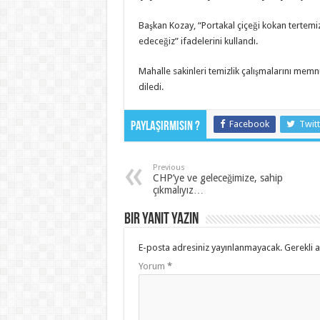
Başkan Kozay, “Portakal çiçeği kokan tertemi
edeceğiz” ifadelerini kullandı.
Mahalle sakinleri temizlik çalışmalarını memnu
diledi.
Facebook
Twitt
Paylaşırmısın ?
Previous
CHP’ye ve geleceğimize, sahip
çıkmalıyız…
Bir yanıt yazın
E-posta adresiniz yayınlanmayacak.
Gerekli 
Yorum
*