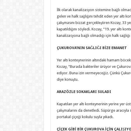
İlk olarak kanalizasyon sistemine bağlı olmad
gelen ve halk sağlığını tehdit eden yer altı k
çalışmasını bizzat gerçekleştiren Kozay, 33 ye
kapatıldığını söyledi. Kozay, “19. yer altı kon
kanalizasyona bağlı olmadığı için halk sağlığı i
ÇUKUROVA’NIN SAĞLIĞI BİZE EMANET
Yer altı konteynerinin altındaki hamam böcek
Kozay, “Burada bakteriler ürüyor ve Çukurova 
ediyor. Buna izin vermeyeceğiz. Çünkü Çukuro
diye konuştu.
ARAZÖZLE SOKAKLARI SULADI
Kapatılan yer altı konteynerinin yerine yer üs
çalışmalarını da denetledi. Süpürge aracıyla
portakal çiçeği kokulu suyla yıkadı.
ÇİÇEK GİBİ BİR ÇUKUROVA İÇİN ÇALIŞIY