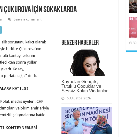
N ÇUKUROVA İÇİN SOKAKLARDA
er
Leave a comment
Benzer Haberler
lik sorununu kalıcı olarak
30
yle birlikte Çukurova’nın
r altı konteynerlerini
ledikten sonra yolları
yıkadı. Kozay,
rip parlatacağız” dedi.
Kaybolan Gençlik,
Tutuklu Çocuklar ve
ALARA KATILDI
Sessiz Kalan Vicdanlar
6 Ağustos 2026
Polat, meclis üyeleri, CHP
ımcıları ve birim amirleriyle
emizlik çalışmalarına katıldı.
LTI KONTEYNERLERİ