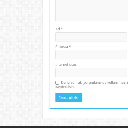
Ad
*
E-posta
*
İnternet sitesi
Daha sonraki yorumlarımda kullanılması i
kaydedilsin.