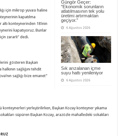
Güngör Geçer:
“Ekonomik sorunların
ığı için mikrop yuvası haline
atlatılmasının tek yolu
üretimi artırmaktan
onteynerinin kapatılma
geçiyor.”
r altı konteynerinden 18’inin
6 Ağustos 2026
teynerini kapatıyoruz. Bunlar
çin zararlı” dedi.
lerini gösteren Başkan
Sık arızalanan içme
halkının sağlığını tehdit
suyu hattı yenileniyor
va’nın sağlığı bize emanet”
6 Ağustos 2026
tü konteynerleri yerleştirilirken, Başkan Kozay konteyner yıkama
 sokakları süpüren Başkan Kozay, arazözle mahalledeki sokakları
ORUZ