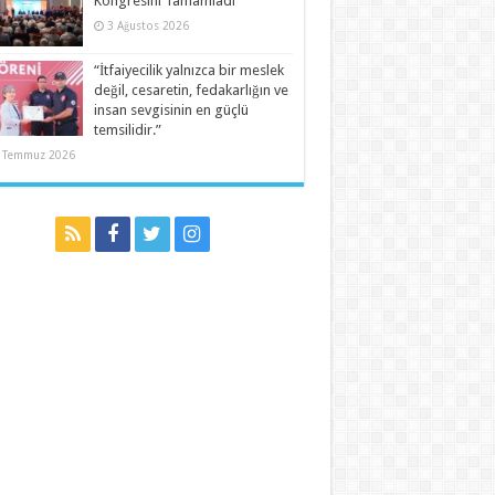
Kongresini Tamamladı
3 Ağustos 2026
“İtfaiyecilik yalnızca bir meslek
değil, cesaretin, fedakarlığın ve
insan sevgisinin en güçlü
temsilidir.”
 Temmuz 2026