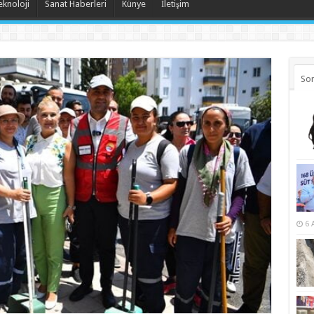
eknoloji
Sanat Haberleri
Künye
İletişim
Son
6 