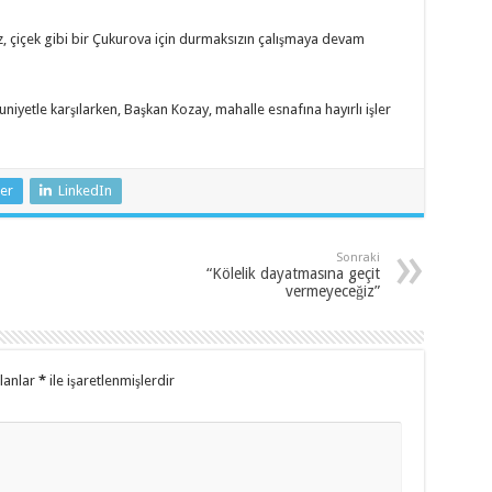
z, çiçek gibi bir Çukurova için durmaksızın çalışmaya devam
niyetle karşılarken, Başkan Kozay, mahalle esnafına hayırlı işler
er
LinkedIn
Sonraki
“Kölelik dayatmasına geçit
vermeyeceğiz”
alanlar
*
ile işaretlenmişlerdir