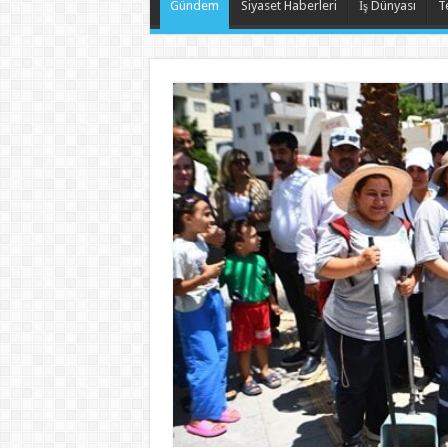
Gündem
Siyaset Haberleri
İş Dünyası
T