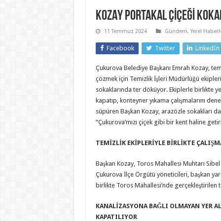
KOZAY PORTAKAL ÇİÇEĞİ KOKA
11 Temmuz 2024
Gündem
,
Yerel Haberl
Facebook
Twitter
LinkedIn
Çukurova Belediye Başkanı Emrah Kozay, temiz
çözmek için Temizlik İşleri Müdürlüğü ekipleri
sokaklarında ter döküyor. Ekiplerle birlikte ye
kapatıp, konteyner yıkama çalışmalarını denet
süpüren Başkan Kozay, arazözle sokakları da 
“Çukurova’mızı çiçek gibi bir kent haline geti
TEMİZLİK EKİPLERİYLE BİRLİKTE ÇALIŞM
Başkan Kozay, Toros Mahallesi Muhtarı Sibel 
Çukurova İlçe Örgütü yöneticileri, başkan yard
birlikte Toros Mahallesi’nde gerçekleştirilen t
KANALİZASYONA BAĞLI OLMAYAN YER A
KAPATILIYOR