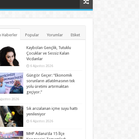
 Haberler
Popular
Yorumlar
Etiket
Kaybolan Gençlik, Tutuklu
Çocuklar ve Sessiz Kalan
Vicdanlar
6 Ağustos 2026
Güngör Geçer: “Ekonomik
sorunların atlatılmasının tek
yolu üretimi artırmaktan
geçiyor.”
Ağustos 2026
Sık arızalanan içme suyu hattı
yenileniyor
6 Ağustos 2026
MHP Adana’da 15 İlçe