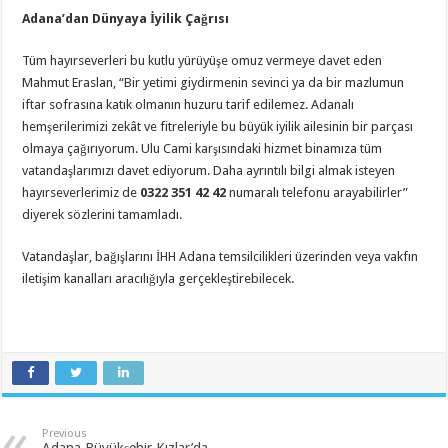
Adana’dan Dünyaya İyilik Çağrısı
Tüm hayırseverleri bu kutlu yürüyüşe omuz vermeye davet eden
Mahmut Eraslan, “Bir yetimi giydirmenin sevinci ya da bir mazlumun
iftar sofrasına katık olmanın huzuru tarif edilemez. Adanalı
hemşerilerimizi zekât ve fitreleriyle bu büyük iyilik ailesinin bir parçası
olmaya çağırıyorum. Ulu Cami karşısındaki hizmet binamıza tüm
vatandaşlarımızı davet ediyorum. Daha ayrıntılı bilgi almak isteyen
hayırseverlerimiz de
0322 351 42 42
numaralı telefonu arayabilirler”
diyerek sözlerini tamamladı.
Vatandaşlar, bağışlarını İHH Adana temsilcilikleri üzerinden veya vakfın
iletişim kanalları aracılığıyla gerçekleştirebilecek.
Previous
Adana Büyükşehir Kızlar’da