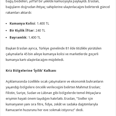
bağış bedelleri, şeffaf bir şekilde kamuoyuyla paylaşıldı. Eraslan,
bağışların doğrudan ihtiyaç sahiplerine ulaştırılacağını belirterek güncel
rakamları aktardı:
Kumanya Kolisi:
1.400 TL
Bir Kişilik İftar:
240 TL
Bayramlık:
1.400 TL
Başkan Eraslan ayrıca, Türkiye genelinde 81 ilde titizlikle yürütülen
çalışmalarla 45 bin aileye kumanya kolisi ve marketlerde geçerli
kumanya kartı ulaştırılacağını müjdeledi.
Kriz Bölgelerine ‘İyilik’ Kalkanı
Açıklamasında özellikle sıcak çatışmaların ve ekonomik buhranların
yaşandığı bölgelere öncelik verileceğini belirten Mahmut Eraslan;
Filistin, Suriye, Sudan ve Lübnan gibi bölgelerde temel ihtiyaçlara
erişimin hayati önem taşıdığını hatırlattı. Eraslan, “Siviller için
kumanyanın yanı sıra fitre, fidye, zekât ve sadaka dağıtımlarıyla
Ramazan’ın huzurunu her eve sokmak istiyoruz” dedi.