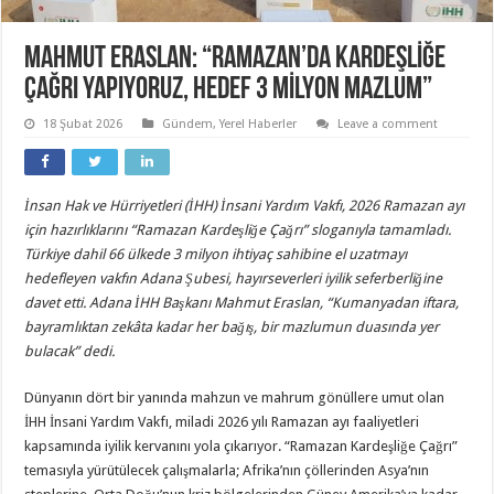
MAHMUT ERASLAN: “RAMAZAN’DA KARDEŞLİĞE
ÇAĞRI YAPIYORUZ, HEDEF 3 MİLYON MAZLUM”
18 Şubat 2026
Gündem
,
Yerel Haberler
Leave a comment
İnsan Hak ve Hürriyetleri (İHH) İnsani Yardım Vakfı, 2026 Ramazan ayı
için hazırlıklarını “Ramazan Kardeşliğe Çağrı” sloganıyla tamamladı.
Türkiye dahil 66 ülkede 3 milyon ihtiyaç sahibine el uzatmayı
hedefleyen vakfın Adana Şubesi, hayırseverleri iyilik seferberliğine
davet etti. Adana İHH Başkanı Mahmut Eraslan, “Kumanyadan iftara,
bayramlıktan zekâta kadar her bağış, bir mazlumun duasında yer
bulacak” dedi.
Dünyanın dört bir yanında mahzun ve mahrum gönüllere umut olan
İHH İnsani Yardım Vakfı, miladi 2026 yılı Ramazan ayı faaliyetleri
kapsamında iyilik kervanını yola çıkarıyor. “Ramazan Kardeşliğe Çağrı”
temasıyla yürütülecek çalışmalarla; Afrika’nın çöllerinden Asya’nın