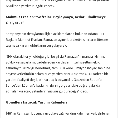
steplerine, Orta Doğu’nun kriz bölgelerinden Güney Amerika’ya kadar
66 ülkede yardım rüzgârı esecek.
Mahmut Eraslan: “Sofraları Paylaşmaya, Acıları Dindirmeye
Gidiyoruz”
Kampanyanın detaylarına ilişkin açıklamalarda bulunan Adana İHH
Başkanı Mahmut Eraslan, Ramazan ayının bereketini sınırların ötesine
taşımaya kararlı olduklarını vurgulayarak;
“İHH olarak her yıl olduğu gibi bu yıl da Ramazan’ın manevi iklimini,
yokluk ve savaşla mücadele eden kardeşlerimize hissettirmek için
sahadayız. 2026 yılı hedefimiz, tam 66 ülkede 3 milyon ihtiyaç sahibine
hayırseverlerimizin selamını ve yardımlarını ulaştırmak. Bu sadece bir
yardım faaliyeti değil, bir kardeşlik beyanıdır. Gazze’den Sudan’a,
Suriye’den Lübnan’a kadar krizlerin gölgesindeki coğrafyalarda
sofralar kuracak, yetimlerin yüzünü güldüreceğiz” dedi.
Gönülleri Isıtacak Yardım Kalemleri
İHH’nın Ramazan boyunca uygulayacağı yardım kalemleri ve belirlenen