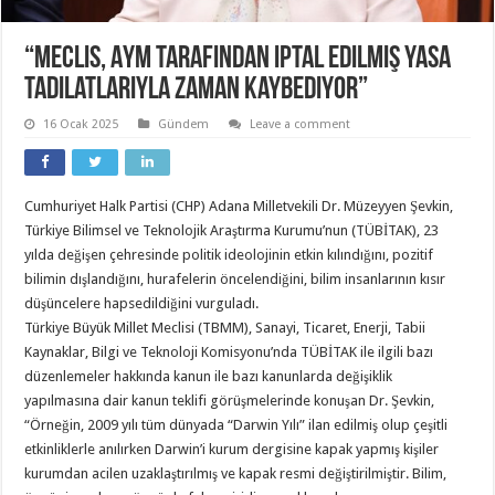
“Meclis, AYM tarafından iptal edilmiş yasa
tadilatlarıyla zaman kaybediyor”
16 Ocak 2025
Gündem
Leave a comment
Cumhuriyet Halk Partisi (CHP) Adana Milletvekili Dr. Müzeyyen Şevkin,
Türkiye Bilimsel ve Teknolojik Araştırma Kurumu’nun (TÜBİTAK), 23
yılda değişen çehresinde politik ideolojinin etkin kılındığını, pozitif
bilimin dışlandığını, hurafelerin öncelendiğini, bilim insanlarının kısır
düşüncelere hapsedildiğini vurguladı.
Türkiye Büyük Millet Meclisi (TBMM), Sanayi, Ticaret, Enerji, Tabii
Kaynaklar, Bilgi ve Teknoloji Komisyonu’nda TÜBİTAK ile ilgili bazı
düzenlemeler hakkında kanun ile bazı kanunlarda değişiklik
yapılmasına dair kanun teklifi görüşmelerinde konuşan Dr. Şevkin,
“Örneğin, 2009 yılı tüm dünyada “Darwin Yılı” ilan edilmiş olup çeşitli
etkinliklerle anılırken Darwin’i kurum dergisine kapak yapmış kişiler
kurumdan acilen uzaklaştırılmış ve kapak resmi değiştirilmiştir. Bilim,