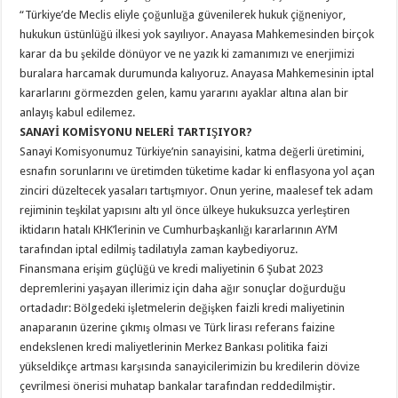
“Türkiye’de Meclis eliyle çoğunluğa güvenilerek hukuk çiğneniyor,
hukukun üstünlüğü ilkesi yok sayılıyor. Anayasa Mahkemesinden birçok
karar da bu şekilde dönüyor ve ne yazık ki zamanımızı ve enerjimizi
buralara harcamak durumunda kalıyoruz. Anayasa Mahkemesinin iptal
kararlarını görmezden gelen, kamu yararını ayaklar altına alan bir
anlayış kabul edilemez.
SANAYİ KOMİSYONU NELERİ TARTIŞIYOR?
Sanayi Komisyonumuz Türkiye’nin sanayisini, katma değerli üretimini,
esnafın sorunlarını ve üretimden tüketime kadar ki enflasyona yol açan
zinciri düzeltecek yasaları tartışmıyor. Onun yerine, maalesef tek adam
rejiminin teşkilat yapısını altı yıl önce ülkeye hukuksuzca yerleştiren
iktidarın hatalı KHK’lerinin ve Cumhurbaşkanlığı kararlarının AYM
tarafından iptal edilmiş tadilatıyla zaman kaybediyoruz.
Finansmana erişim güçlüğü ve kredi maliyetinin 6 Şubat 2023
depremlerini yaşayan illerimiz için daha ağır sonuçlar doğurduğu
ortadadır: Bölgedeki işletmelerin değişken faizli kredi maliyetinin
anaparanın üzerine çıkmış olması ve Türk lirası referans faizine
endekslenen kredi maliyetlerinin Merkez Bankası politika faizi
yükseldikçe artması karşısında sanayicilerimizin bu kredilerin dövize
çevrilmesi önerisi muhatap bankalar tarafından reddedilmiştir.