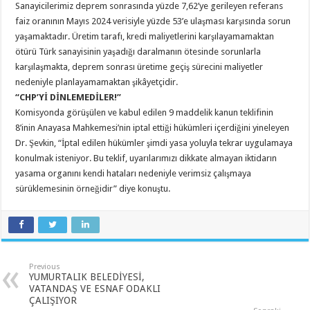
Sanayicilerimiz deprem sonrasında yüzde 7,62’ye gerileyen referans
faiz oranının Mayıs 2024 verisiyle yüzde 53’e ulaşması karşısında sorun
yaşamaktadır. Üretim tarafı, kredi maliyetlerini karşılayamamaktan
ötürü Türk sanayisinin yaşadığı daralmanın ötesinde sorunlarla
karşılaşmakta, deprem sonrası üretime geçiş sürecini maliyetler
nedeniyle planlayamamaktan şikâyetçidir.
“CHP’Yİ DİNLEMEDİLER!”
Komisyonda görüşülen ve kabul edilen 9 maddelik kanun teklifinin
8’inin Anayasa Mahkemesi’nin iptal ettiği hükümleri içerdiğini yineleyen
Dr. Şevkin, “İptal edilen hükümler şimdi yasa yoluyla tekrar uygulamaya
konulmak isteniyor. Bu teklif, uyarılarımızı dikkate almayan iktidarın
yasama organını kendi hataları nedeniyle verimsiz çalışmaya
sürüklemesinin örneğidir” diye konuştu.
Previous
YUMURTALIK BELEDİYESİ,
VATANDAŞ VE ESNAF ODAKLI
ÇALIŞIYOR