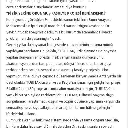
özgür insanların, özgür kafaların işidir, yasaklamalar ve
cezalandırmalarla sınırlandırılamaz” diye konuştu.
“FİZİK YERİNE OKUNMUŞ FASULYE PROJESİ BENİMSENDİ”
Komisyonda görüşülen 9 maddelik kanun teklifinin 8’inin Anayasa
Mahkemesi’nin iptal ettiği maddeleri barındırdığını kaydeden Dr.
Şevkin, “Gözbebeğimiz dediğimiz bu kurumda atamalarda liyakat
problemleri de yaşanmıştır” dedi.
Geçmiş yıllarda hayvanat bahçesinde çalışan birinin kuruma müdür
yapıldığını hatırlatan Dr. Şevkin, “TÜBİTAK, Fizik alanında Polonya’da
yapılan dünyanın en prestijli fizik yarışmasında dünyaca ünlü
akademisyenlerden tam puan alan, dünya 1’incisi olan bir projeyi
reddederken örtüaltı seracılıkta okunmuş fasulye projesini 1’inci
yapmıştır. Yine, dünya çapında düzenlenen bir yarışmada Antalya’da bir
özel okulda TÜBİTAK Liseler Arası Proje Yarışması için geliştirilen proje
54 ülke 2 bin 450 proje arasında altın madalya almıştır, TÜBİTAK ne
yazık ki bu projeyi de reddetmiştir. TÜBİTAK, Bilimsel bağımsızlığın,
sorgulamacı, araştırmacı, özgün ve özgür düşünce yapısının karşısında
cemaatleşme ve siyasallaşmanın arttığı bir kurum hâline gelmiştir”
ifadelerini kullandı.
Cumhurbaşkanlığı hükûmet sistemi nedeniyle yasama organı Meclisin,
bir kere daha hiçe sayıldığını ifade eden Dr. Şevkin, şunları söyledi: