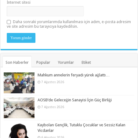
İnternet sitesi
Daha sonraki yorumlarımda kullanılması için adım, e-posta adresim
ve site adresim bu tarayıcıya kaydedilsin.
Son Haberler
Popular
Yorumlar
Etiket
Mahkum annelerin feryadı yürek ağlattı…
7 Ağustos 2026
AOSB’de Geleceğin Sanayisi İçin Güç Birliği
7 Ağustos 2026
Kaybolan Gençlik, Tutuklu Çocuklar ve Sessiz Kalan
Vicdanlar
6 Ağustos 2026