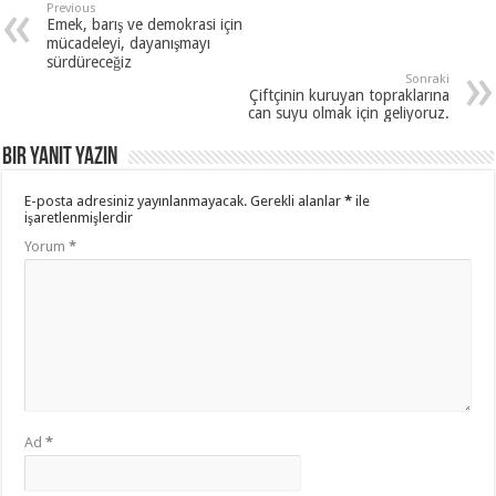
Previous
Emek, barış ve demokrasi için
mücadeleyi, dayanışmayı
sürdüreceğiz
Sonraki
Çiftçinin kuruyan topraklarına
can suyu olmak için geliyoruz.
Bir yanıt yazın
E-posta adresiniz yayınlanmayacak.
Gerekli alanlar
*
ile
işaretlenmişlerdir
Yorum
*
Ad
*