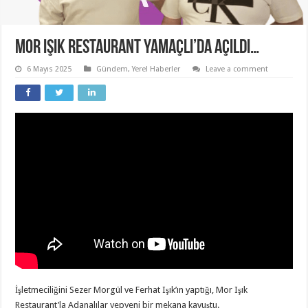
Mor Işık Restaurant Yamaçlı’da açıldı…
6 Mayıs 2025
Gündem
,
Yerel Haberler
Leave a comment
İşletmeciliğini Sezer Morgül ve Ferhat Işık’ın yaptığı, Mor Işık
Restaurant’la Adanalılar yepyeni bir mekana kavuştu.