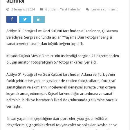
SERGİSİ
2 Temmuz 2024
Gündem
,
Yerel Haberler
Leave a comment
Atölye 01 Fotoğraf ve Gezi Kulübü tarafından düzenlenen, Çukurova
Belediyesi Sergi salonunda açılan “Yaşama Dair Fotoğraf Sergisi
sanatseverler tarafından büyük beğeni topladı.
Küratörlüğünü Mesut Demirci’nin üstlendiği sergide 21 öğretmenden
oluşan amatör fotoğrafçının 57 fotoğraf karesi yer aldı.
Atölye 01 Fotoğraf ve Gezi Kulübü tarafından Adana ve Türkiye’nin
farklı şehirlerine yapılan gezilerinde çekilen fotoğrafların, fotoğraf
sanatçılarını ve akımlarını inceleyerek deneysel süreçte ürün ortaya
koymak amaç edinmiştir. Kişisel farkındalığın arttırılması ve sanat
ediminin, birlik ve beraberlik ilkesi doğrultusunda gelişimine öncelik
vermiştir.
İnsan yaşamının çeşitliliğine dair portreler, yitip giden kültürel
değerlerimiz, geçmişin izlerini taşıyan evler ve sokaklar, kaybolan ve