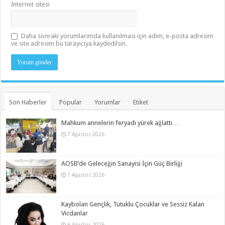
İnternet sitesi
Daha sonraki yorumlarımda kullanılması için adım, e-posta adresim
ve site adresim bu tarayıcıya kaydedilsin.
Son Haberler
Popular
Yorumlar
Etiket
Mahkum annelerin feryadı yürek ağlattı…
7 Ağustos 2026
AOSB’de Geleceğin Sanayisi İçin Güç Birliği
7 Ağustos 2026
Kaybolan Gençlik, Tutuklu Çocuklar ve Sessiz Kalan
Vicdanlar
6 Ağustos 2026