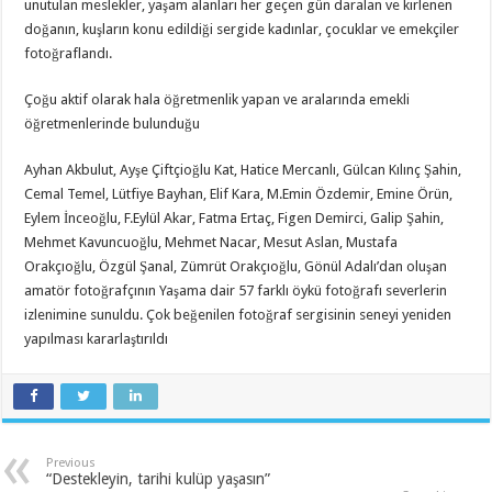
unutulan meslekler, yaşam alanları her geçen gün daralan ve kirlenen
doğanın, kuşların konu edildiği sergide kadınlar, çocuklar ve emekçiler
fotoğraflandı.
Çoğu aktif olarak hala öğretmenlik yapan ve aralarında emekli
öğretmenlerinde bulunduğu
Ayhan Akbulut, Ayşe Çiftçioğlu Kat, Hatice Mercanlı, Gülcan Kılınç Şahin,
Cemal Temel, Lütfiye Bayhan, Elif Kara, M.Emin Özdemir, Emine Örün,
Eylem İnceoğlu, F.Eylül Akar, Fatma Ertaç, Figen Demirci, Galip Şahin,
Mehmet Kavuncuoğlu, Mehmet Nacar, Mesut Aslan, Mustafa
Orakçıoğlu, Özgül Şanal, Zümrüt Orakçıoğlu, Gönül Adalı’dan oluşan
amatör fotoğrafçının Yaşama dair 57 farklı öykü fotoğrafı severlerin
izlenimine sunuldu. Çok beğenilen fotoğraf sergisinin seneyi yeniden
yapılması kararlaştırıldı
Previous
“Destekleyin, tarihi kulüp yaşasın”