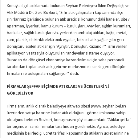
Konuyla ilgili açıklamada bulunan Seyhan Belediyesi İklim Değişikliği ve
Atık Müdürü Dr. Zeki Bozkurt, “Sıfır atık çalışmaları kapsamında ilçe
sınırlarımız içerisinde bulunan atık üreticisi konumundaki haneler, site /
apartman, işyerleri, kamu kurum – kuruluşları, AVM’ler, eğitim kurumları,
bankalar, sağlık kuruluşları vb. yerlerden ambalaj atıkları, kağıt, metal,
cam, plastik, elektrikli elektronik eşyalar, bitkisel atık yağlar gibi geri
dönüştürülebilen atıklar için “Ayrıştır, Dönüştür, Kazandır” ismi verilen
aplikasyon vasıtasıyla oluşturulan randevular sisteme düşüyor.
Buradan da döngüsel ekonomiye kazandırılmak için saha personeli
tarafından toplanarak atık getirme merkezinde lisanslı geri dönüşüm
firmaları ile buluşmaları sağlanıyor” dedi.
FİRMALAR ŞEFFAF BİÇİMDE ATIKLARI VE ÜCRETLERİNİ
GÖREBİLİYOR
Firmaların, anlık olarak belediyeye ait web sitesi (
www.seyhan.bel.tr
)
üzerinden satışa hazır ne kadar atık olduğunu görme imkanına sahip
olduğunu belirten Bozkurt, konuşmasını şöyle tamamladı: “Atıklar şeffaf
bir biçimde lisanslı firmalar tarafından görülmekte. Ayrıca, belediye
meclisinin belirlediği ücret tarifesi kapsamında atıkların ücretlerinin ne