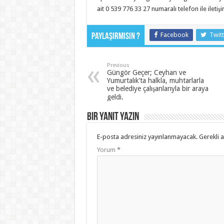
ait 0 539 776 33 27 numaralı telefon ile iletişi
Facebook
Twitt
Paylaşırmısın ?
Previous
Güngör Geçer; Ceyhan ve
Yumurtalık’ta halkla, muhtarlarla
ve belediye çalışanlarıyla bir araya
geldi.
Bir yanıt yazın
E-posta adresiniz yayınlanmayacak.
Gerekli 
Yorum
*