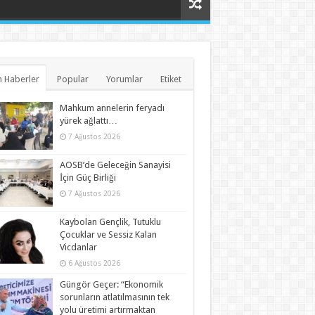
 Haberler
Popular
Yorumlar
Etiket
Mahkum annelerin feryadı
yürek ağlattı…
7 Ağustos 2026
AOSB’de Geleceğin Sanayisi
İçin Güç Birliği
7 Ağustos 2026
Kaybolan Gençlik, Tutuklu
Çocuklar ve Sessiz Kalan
Vicdanlar
6 Ağustos 2026
Güngör Geçer: “Ekonomik
sorunların atlatılmasının tek
yolu üretimi artırmaktan