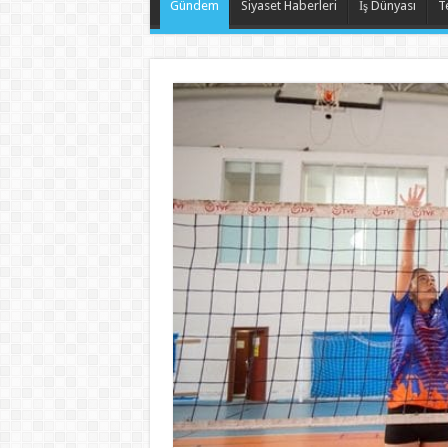
Gündem
Siyaset Haberleri
İş Dünyası
T