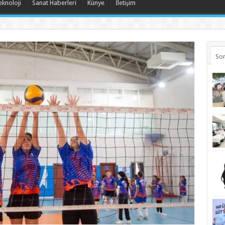
eknoloji
Sanat Haberleri
Künye
İletişim
Son