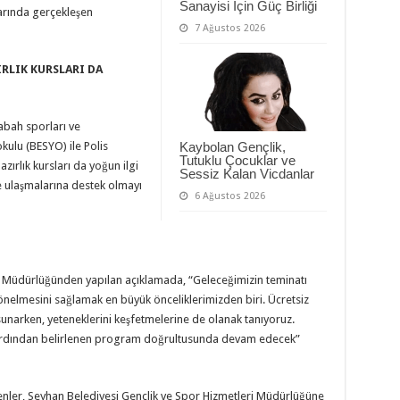
Sanayisi İçin Güç Birliği
arında gerçekleşen
7 Ağustos 2026
RLIK KURSLARI DA
sabah sporları ve
kulu (BESYO) ile Polis
Kaybolan Gençlik,
Tutuklu Çocuklar ve
ırlık kursları da yoğun ilgi
Sessiz Kalan Vicdanlar
ne ulaşmalarına destek olmayı
6 Ağustos 2026
i Müdürlüğünden yapılan açıklamada, “Geleceğimizin teminatı
önelmesini sağlamak en büyük önceliklerimizden biri. Ücretsiz
i sunarken, yeteneklerini keşfetmelerine de olanak tanıyoruz.
 ardından belirlenen program doğrultusunda devam edecek”
teyenler, Seyhan Belediyesi Gençlik ve Spor Hizmetleri Müdürlüğüne