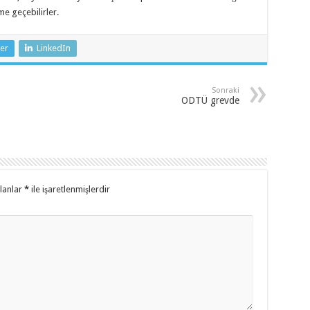
me geçebilirler.
er
LinkedIn
Sonraki
ODTÜ grevde
alanlar
*
ile işaretlenmişlerdir