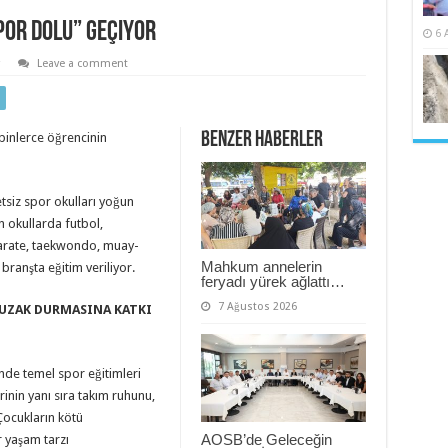
Spor Dolu” Geçiyor
6 
Leave a comment
Benzer Haberler
 binlerce öğrencinin
tsiz spor okulları yoğun
n okullarda futbol,
karate, taekwondo, muay-
Mahkum annelerin
ı branşta eğitim veriliyor.
feryadı yürek ağlattı…
7 Ağustos 2026
UZAK DURMASINA KATKI
nde temel spor eğitimleri
erinin yanı sıra takım ruhunu,
 Çocukların kötü
AOSB’de Geleceğin
r yaşam tarzı