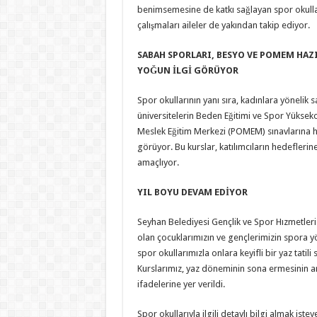
benimsemesine de katkı sağlayan spor okull
çalışmaları aileler de yakından takip ediyor.
SABAH SPORLARI, BESYO VE POMEM HAZI
YOĞUN İLGİ GÖRÜYOR
Spor okullarının yanı sıra, kadınlara yönelik 
üniversitelerin Beden Eğitimi ve Spor Yükseko
Meslek Eğitim Merkezi (POMEM) sınavlarına haz
görüyor. Bu kurslar, katılımcıların hedefleri
amaçlıyor.
YIL BOYU DEVAM EDİYOR
Seyhan Belediyesi Gençlik ve Spor Hızmetler
olan çocuklarımızın ve gençlerimizin spora y
spor okullarımızla onlara keyifli bir yaz tatil
Kurslarımız, yaz döneminin sona ermesinin
ifadelerine yer verildi.
Spor okullarıyla ilgili detaylı bilgi almak is