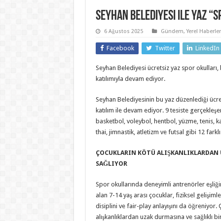
Seyhan Belediyesi ile Yaz “
6 Ağustos 2025
Gündem
,
Yerel Haberler
Facebook
Twitter
LinkedIn
Seyhan Belediyesi ücretsiz yaz spor okulları,
katılımıyla devam ediyor.
Seyhan Belediyesinin bu yaz düzenlediği ücre
katılım ile devam ediyor. 9 tesiste gerçekleşe
basketbol, voleybol, hentbol, yüzme, tenis, 
thai, jimnastik, atletizm ve futsal gibi 12 farkl
ÇOCUKLARIN KÖTÜ ALIŞKANLIKLARDAN 
SAĞLIYOR
Spor okullarında deneyimli antrenörler eşliği
alan 7-14 yaş arası çocuklar, fiziksel gelişiml
disiplini ve fair-play anlayışını da öğreniyor.
alışkanlıklardan uzak durmasına ve sağlıklı bi