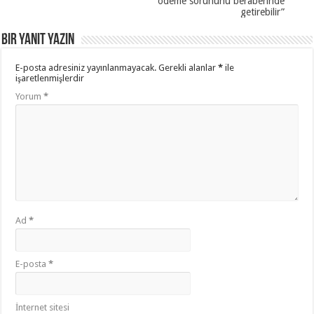
ödeme sorununu beraberinde
getirebilir”
Bir yanıt yazın
E-posta adresiniz yayınlanmayacak.
Gerekli alanlar
*
ile
işaretlenmişlerdir
Yorum
*
Ad
*
E-posta
*
İnternet sitesi