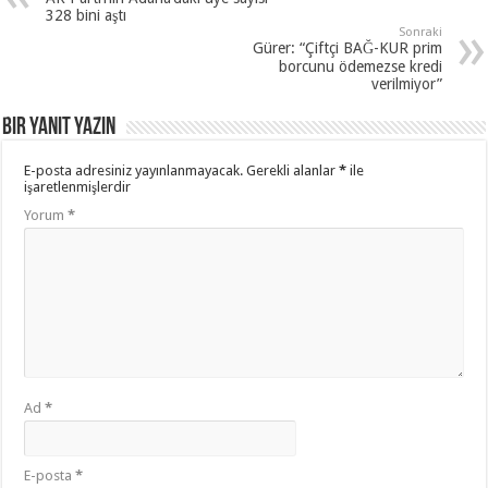
328 bini aştı
Sonraki
Gürer: “Çiftçi BAĞ-KUR prim
borcunu ödemezse kredi
verilmiyor”
Bir yanıt yazın
E-posta adresiniz yayınlanmayacak.
Gerekli alanlar
*
ile
işaretlenmişlerdir
Yorum
*
Ad
*
E-posta
*