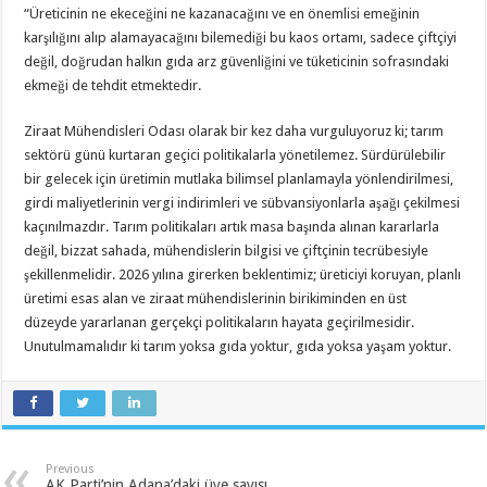
“Üreticinin ne ekeceğini ne kazanacağını ve en önemlisi emeğinin
karşılığını alıp alamayacağını bilemediği bu kaos ortamı, sadece çiftçiyi
değil, doğrudan halkın gıda arz güvenliğini ve tüketicinin sofrasındaki
ekmeği de tehdit etmektedir.
Ziraat Mühendisleri Odası olarak bir kez daha vurguluyoruz ki; tarım
sektörü günü kurtaran geçici politikalarla yönetilemez. Sürdürülebilir
bir gelecek için üretimin mutlaka bilimsel planlamayla yönlendirilmesi,
girdi maliyetlerinin vergi indirimleri ve sübvansiyonlarla aşağı çekilmesi
kaçınılmazdır. Tarım politikaları artık masa başında alınan kararlarla
değil, bizzat sahada, mühendislerin bilgisi ve çiftçinin tecrübesiyle
şekillenmelidir. 2026 yılına girerken beklentimiz; üreticiyi koruyan, planlı
üretimi esas alan ve ziraat mühendislerinin birikiminden en üst
düzeyde yararlanan gerçekçi politikaların hayata geçirilmesidir.
Unutulmamalıdır ki tarım yoksa gıda yoktur, gıda yoksa yaşam yoktur.
Previous
AK Parti’nin Adana’daki üye sayısı