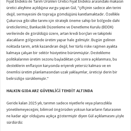
Fiyat Endeksi ile Tarım Ürünleri Üretici Fiyat Endeksi arasındaki makasın
üretici aleyhine açıldığına vurgu yapan Gül, “çiftçinin sadece alın terini
değil, sermayesini de toprağa gömdüğünü kanıtlamaktadır. Özellikle
Çukurova gibi ülke tarımı için stratejik öneme sahip bir bölgede dahi
üreticilerimiz, Bankacılık Düzenleme ve Denetleme Kurulu (BDDK)
verilerinde de görüldüğü üzere, artan kredi borçları ve takipteki
alacakların gölgesinde üretim yapar hale gelmiştir. Bugün gelinen
noktada tarım, artık kazandıran değil, her türlü riske rağmen ayakta
kalmaya çalışan bir sektör hüviyetine bürünmüştür. Destekleme
politikalarının üretim sezonu başladıktan çok sonra açıklanması, bu
desteklerin enflasyon karşısında eriyerek yetersiz kalması ve en
önemlisi üretim planlamasından uzak yaklaşımlar, üreticiyi derin bir
belirsizliğe sürüklemiştir.”
HALKIN GIDA ARZ GÜVENLİĞİ TEHDİT ALTINDA
Geride kalan 2025 yılı, tarımın sadece niyetlerle veya plansızlıkla
yönetilemeyeceğini, bilimsel öngörüden yoksun kararların faturasının
ne kadar ağır olduğunu açıkça göstermiştir diyen Gül açıklamasını şöyle
sürdürdü: