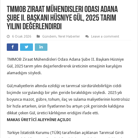
TMMOB Ziraat Mühendisleri Odası Adana
Şube II. Başkanı Hüsniye Gül, 2025 tarım
yılını değerlendirdi
6 Ocak 2026
Gündem
,
Yerel Haberler
Leave a comment
TMMOB Ziraat Mühendisleri Odası Adana Şube II. Başkanı Hüsniye
Gül, 2025 tarım yılını değerlendirerek üreticinin emeğinin karşılığını
alamadığını söyledi.
Gül,maliyetlerin altında ezildiği ve tarımsal sürdürülebilirliğin ciddi
biçimde sorgulandığı bir yılın geride bırakıldığını söyledi. 2025 yılı
boyunca mazot, gübre, tohum, ilaç ve sulama maliyetlerinin kontrolsüz
bir hızla artarken, ürün fiyatlarının bu artışın çok gerisinde kaldığına
dikkat çeken Gül, üretici kârlılığının eridiğini ifade etti.
MAKAS ÜRETİCİ ALEYHİNE AÇILDI
Türkiye İstatistik Kurumu (TÜİK) tarafından açıklanan Tarımsal Girdi